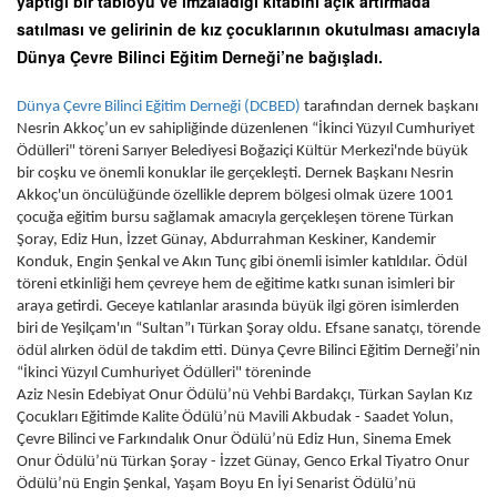
yaptığı bir tabloyu ve imzaladığı kitabını açık artırmada
satılması ve gelirinin de kız çocuklarının okutulması amacıyla
Dünya Çevre Bilinci Eğitim Derneği’ne bağışladı.
Dünya Çevre Bilinci Eğitim Derneği (DCBED)
tarafından dernek başkanı
Nesrin Akkoç’un ev sahipliğinde düzenlenen “İkinci Yüzyıl Cumhuriyet
Ödülleri" töreni Sarıyer Belediyesi Boğaziçi Kültür Merkezi'nde büyük
bir coşku ve önemli konuklar ile gerçekleşti. Dernek Başkanı Nesrin
Akkoç'un öncülüğünde özellikle deprem bölgesi olmak üzere 1001
çocuğa eğitim bursu sağlamak amacıyla gerçekleşen törene Türkan
Şoray, Ediz Hun, İzzet Günay, Abdurrahman Keskiner, Kandemir
Konduk, Engin Şenkal ve Akın Tunç gibi önemli isimler katıldılar. Ödül
töreni etkinliği hem çevreye hem de eğitime katkı sunan isimleri bir
araya getirdi. Geceye katılanlar arasında büyük ilgi gören isimlerden
biri de Yeşilçam'ın “Sultan”ı Türkan Şoray oldu. Efsane sanatçı, törende
ödül alırken ödül de takdim etti. Dünya Çevre Bilinci Eğitim Derneği’nin
“İkinci Yüzyıl Cumhuriyet Ödülleri" töreninde
Aziz Nesin Edebiyat Onur Ödülü’nü Vehbi Bardakçı, Türkan Saylan Kız
Çocukları Eğitimde Kalite Ödülü’nü Mavili Akbudak - Saadet Yolun,
Çevre Bilinci ve Farkındalık Onur Ödülü’nü Ediz Hun, Sinema Emek
Onur Ödülü’nü Türkan Şoray - İzzet Günay, Genco Erkal Tiyatro Onur
Ödülü’nü Engin Şenkal, Yaşam Boyu En İyi Senarist Ödülü’nü