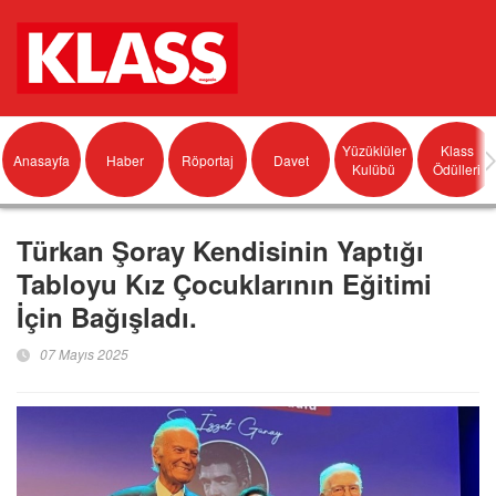
Yüzüklüler
Klass
Anasayfa
Haber
Röportaj
Davet
Kulübü
Ödülleri
Türkan Şoray Kendisinin Yaptığı
Tabloyu Kız Çocuklarının Eğitimi
İçin Bağışladı.
07 Mayıs 2025