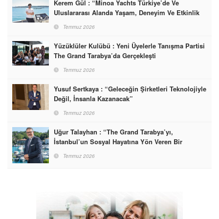
Kerem Gül : “Minoa Yachts Türkiye’de Ve
Uluslararası Alanda Yaşam, Deneyim Ve Etkinlik
Markası Olacak”
Temmuz 2026
Yüzüklüler Kulübü : Yeni Üyelerle Tanışma Partisi
The Grand Tarabya’da Gerçekleşti
Temmuz 2026
Yusuf Sertkaya : “Geleceğin Şirketleri Teknolojiyle
Değil, İnsanla Kazanacak”
Temmuz 2026
Uğur Talayhan : “The Grand Tarabya’yı,
İstanbul’un Sosyal Hayatına Yön Veren Bir
Destinasyon Haline Getirmeyi Hedefliyorum”
Temmuz 2026