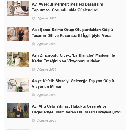
Av. Ayşegül Mermer: Mesleki Başarısını
Toplumsal Sorumlulukla Güçlendirdi
Ağustos 2026
Aslı Şener-Selma Oruç: Oluşturdukları Güçlü
Tasarım Dili ve Kusursuz El İşçiliğiyle Moda
Dünyasına İmzalarını Attılar
Ağustos 2026
Aslı Zinciroğlu Çiçek: ‘La Blanche’ Markası ile
Kadın Emeğinin ve Vizyonunun Neleri
Başarabileceğinin En Güzel Örneğini Sunuyor
Ağustos 2026
Asiye Kefeli: Bisse’yi Geleceğe Taşıyan Güçlü
Vizyonun Mimarı
Ağustos 2026
Av. Ahu Uslu Yılmaz: Hukukta Cesareti ve
Değerleriyle İlham Veren Bir Başarı Hikâyesi Çizdi
Ağustos 2026