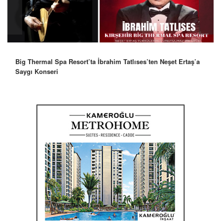
Big Thermal Spa Resort’ta İbrahim Tatlıses’ten Neşet Ertaş’a
Robbie Williams’tan İstanbul’a Mesaj: “Unutulmaz Bir Gece
Saygı Konseri
Olacak”