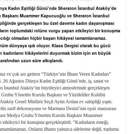
ünya Kadın Eşitliği Günü’nde Sheraton İstanbul Ataköy’de
lu Başkanı Muammer Kapucuoğlu ve Sheraton İstanbul
ipliğinde gerçekleşen bu özel davette kadın dayanışması
arın toplumdaki rolüne vurgu yapan etkileyici bir konuşma
tıcılığı olmadan hiçbir başarı hikâyesi tamamlanamaz.
e tüm dünyaya ışık oluyor. Klass Dergisi olarak bu gücü
en kadınların hikâyelerini duyurmak bizim için en büyük
 tarafından uzun süre alkışlandı.
mız ve çok ses getiren “Türkiye’nin İlham Veren Kadınları”
. 26 Ağustos Dünya Kadın Eşitliği Günü’nde, iş, sanat ve
ton İstanbul Ataköy’ün büyüleyici atmosferinde gerçekleşen
ya Grubu Yönetim Kurulu Başkanı ve Yüzüklüler Kulübü
aköy Genel Müdürü Seçil Aytin Arslan ev sahipliği yaptı.
otelin zarif dekorasyonu ve Marmara Denizi’nin eşsiz manzarası
an Klass Medya Grubu Yönetim Kurulu Başkanı Muammer
etkileyici bir konuşma gerçekleştirdi. “Kadınların emeği,
 tamamlanamaz. Onların ilhamı yalnızca ailelerine değil, topluma