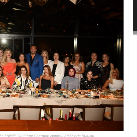
ın Eşitliği Günü’nde Sheraton İstanbul Ataköy’de Buluştu