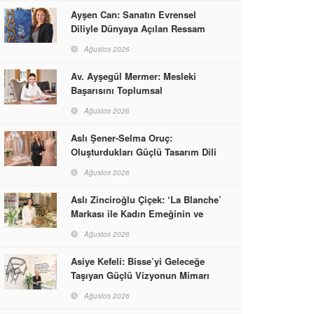
Ayşen Can: Sanatın Evrensel
Diliyle Dünyaya Açılan Ressam
Ağustos 2026
Av. Ayşegül Mermer: Mesleki
Başarısını Toplumsal
Sorumlulukla Güçlendirdi
Ağustos 2026
Aslı Şener-Selma Oruç:
Oluşturdukları Güçlü Tasarım Dili
ve Kusursuz El İşçiliğiyle Moda
Ağustos 2026
Dünyasına İmzalarını Attılar
Aslı Zinciroğlu Çiçek: ‘La Blanche’
Markası ile Kadın Emeğinin ve
Vizyonunun Neleri
Ağustos 2026
Başarabileceğinin En Güzel
Örneğini Sunuyor
Asiye Kefeli: Bisse’yi Geleceğe
Taşıyan Güçlü Vizyonun Mimarı
Ağustos 2026