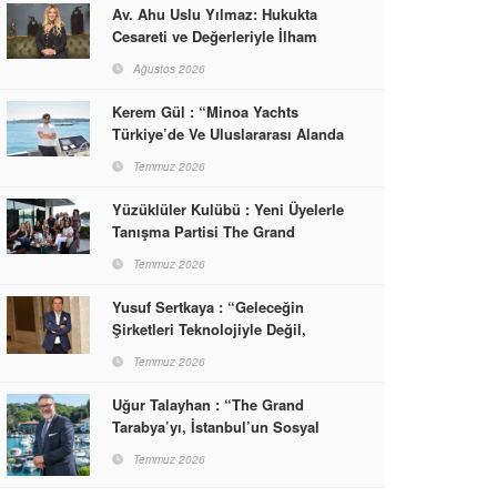
Av. Ahu Uslu Yılmaz: Hukukta
Cesareti ve Değerleriyle İlham
Veren Bir Başarı Hikâyesi Çizdi
Ağustos 2026
Kerem Gül : “Minoa Yachts
Türkiye’de Ve Uluslararası Alanda
Yaşam, Deneyim Ve Etkinlik
Temmuz 2026
Markası Olacak”
Yüzüklüler Kulübü : Yeni Üyelerle
Tanışma Partisi The Grand
Tarabya’da Gerçekleşti
Temmuz 2026
Yusuf Sertkaya : “Geleceğin
Şirketleri Teknolojiyle Değil,
İnsanla Kazanacak”
Temmuz 2026
Uğur Talayhan : “The Grand
Tarabya’yı, İstanbul’un Sosyal
Hayatına Yön Veren Bir
Temmuz 2026
Destinasyon Haline Getirmeyi
Hedefliyorum”