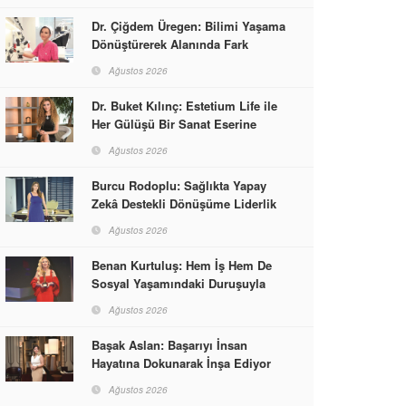
Dr. Çiğdem Üregen: Bilimi Yaşama
Dönüştürerek Alanında Fark
Yaratıyor
Ağustos 2026
Dr. Buket Kılınç: Estetium Life ile
Her Gülüşü Bir Sanat Eserine
Dönüştürüyor
Ağustos 2026
Burcu Rodoplu: Sağlıkta Yapay
Zekâ Destekli Dönüşüme Liderlik
Ediyor
Ağustos 2026
Benan Kurtuluş: Hem İş Hem De
Sosyal Yaşamındaki Duruşuyla
Kadınlara Rol Model Oldu
Ağustos 2026
Başak Aslan: Başarıyı İnsan
Hayatına Dokunarak İnşa Ediyor
Ağustos 2026