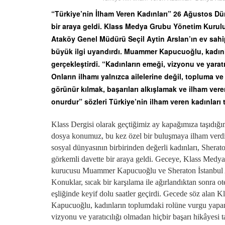
“Türkiye’nin İlham Veren Kadınları” 26 Ağustos D
bir araya geldi. Klass Medya Grubu Yönetim Kuru
Ataköy Genel Müdürü Seçil Aytin Arslan’ın ev sah
büyük ilgi uyandırdı. Muammer Kapucuoğlu, kadınl
gerçekleştirdi. “Kadınların emeği, vizyonu ve yara
Onların ilhamı yalnızca ailelerine değil, topluma v
görünür kılmak, başarıları alkışlamak ve ilham ver
onurdur” sözleri Türkiye’nin ilham veren kadınları
Klass Dergisi olarak geçtiğimiz ay kapağımıza taşıdığı
dosya konumuz, bu kez özel bir buluşmaya ilham verdi
sosyal dünyasının birbirinden değerli kadınları, Shera
görkemli davette bir araya geldi. Geceye, Klass Med
kurucusu Muammer Kapucuoğlu ve Sheraton İstanbul At
Konuklar, sıcak bir karşılama ile ağırlandıktan sonra 
eşliğinde keyif dolu saatler geçirdi. Gecede söz al
Kapucuoğlu, kadınların toplumdaki rolüne vurgu yapan 
vizyonu ve yaratıcılığı olmadan hiçbir başarı hikâyesi