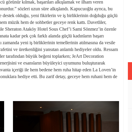
cü görünür kılmak, başarıları alkışlamak ve ilham veren
nurdur.” sözleri uzun süre alkışlandı. Kapucuoğlu ayrıca, bu
e destek olduğu, yeni fikirlerin ve iş birliklerinin doğduğu güçlü
hem müzik hem de sohbetler geceye renk kattı. Davetliler,
 ile Sheraton Ataköy Hotel Sous Chef’i Sami Sönmez’in özenle
nata kadar pek çok farklı alanda güçlü kadınların başarı
ı zamanda yeni iş birliklerinin temellerinin atılmasına da vesile
rafetini ve üretkenliğini yansıtan anlamlı hediyeler oldu. Ressam
iler tarafından büyük beğeni toplarken; JeArt Decoration
enerjisini ve esansların büyüleyici uyumunu buluşturarak
lavanta içeriği ile hem bedene hem ruha hitap eden La Loven’in
 konuklara hediye etti. Bu zarif detay, geceye hem ruhani hem de