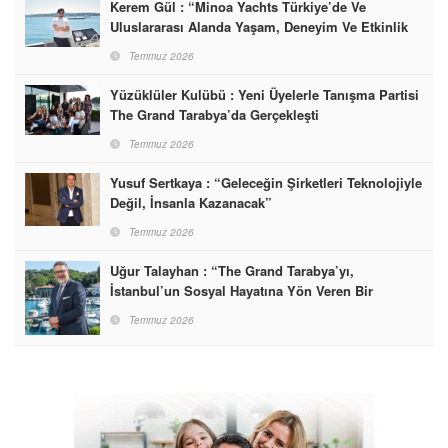
Kerem Gül : “Minoa Yachts Türkiye’de Ve
Uluslararası Alanda Yaşam, Deneyim Ve Etkinlik
Markası Olacak”
Temmuz 2026
Yüzüklüler Kulübü : Yeni Üyelerle Tanışma Partisi
The Grand Tarabya’da Gerçekleşti
Temmuz 2026
Yusuf Sertkaya : “Geleceğin Şirketleri Teknolojiyle
Değil, İnsanla Kazanacak”
Temmuz 2026
Uğur Talayhan : “The Grand Tarabya’yı,
İstanbul’un Sosyal Hayatına Yön Veren Bir
Destinasyon Haline Getirmeyi Hedefliyorum”
Temmuz 2026