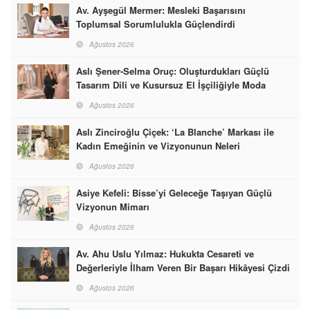
Av. Ayşegül Mermer: Mesleki Başarısını
Toplumsal Sorumlulukla Güçlendirdi
Ağustos 2026
Aslı Şener-Selma Oruç: Oluşturdukları Güçlü
Tasarım Dili ve Kusursuz El İşçiliğiyle Moda
Dünyasına İmzalarını Attılar
Ağustos 2026
Aslı Zinciroğlu Çiçek: ‘La Blanche’ Markası ile
Kadın Emeğinin ve Vizyonunun Neleri
Başarabileceğinin En Güzel Örneğini Sunuyor
Ağustos 2026
Asiye Kefeli: Bisse’yi Geleceğe Taşıyan Güçlü
Vizyonun Mimarı
Ağustos 2026
Av. Ahu Uslu Yılmaz: Hukukta Cesareti ve
Değerleriyle İlham Veren Bir Başarı Hikâyesi Çizdi
Ağustos 2026