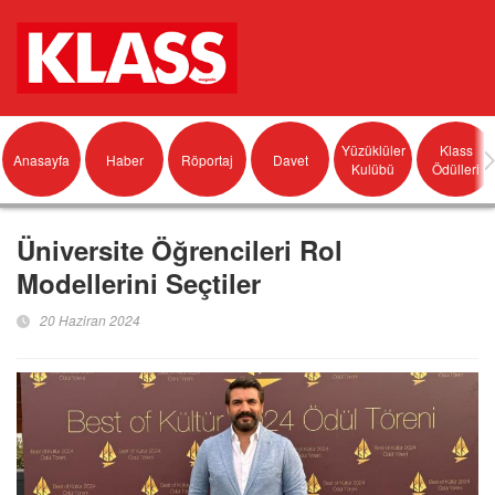
Yüzüklüler
Klass
Anasayfa
Haber
Röportaj
Davet
Kulübü
Ödülleri
Üniversite Öğrencileri Rol
Modellerini Seçtiler
20 Haziran 2024