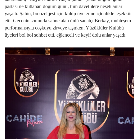
pastası ile kutlanan doğum günü, tüm davetlilere neşeli anlar
yaşattı. Şahin, bu özel jest için kulüp üyelerine içtenlikle teşekkür
etti. Gecenin sonunda sahne alan ünlü sanatçı Berkay, muhteşem
performansıyla coşkuyu zirveye taşırken, Yüzüklüler Kulübü
üyeleri bol bol sohbet etti, eğlenceli ve keyif dolu anlar yaşadı.