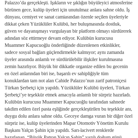
Palazzo’da gerçekleşti. Işıkların ve şıklığın büyüleyici atmosferine
bürünen gece, kulüp üyeleri için unutulmaz anlara sahne oldu.
İş
dünyası, cemiyet ve sanat camiasından özenle seçilen üyeleriyle
dikkat çeken Yüzüklüler Kulübü, her buluşmasında dostluk,
güven ve dayanışmayı vurgulayan bir platform olmayı sürdürerek
adından söz ettirmeye devam ediyor. Kulübün kurucusu
Muammer Kapucuoğlu önderliğinde düzenlenen etkinlikler,
sadece sosyal bağları güçlendirmekle kalmıyor; aynı zamanda
üyeler arasında anlamlı ve sürdürülebilir ilişkiler kurulmasına
zemin hazırlıyor. Büyük bir dikkatle organize edilen bu gecenin
en özel anlarından biri ise, başarılı ev sahipliğiyle tüm
konuklardan tam not alan Cahide Palazzo’nun zarif patroniçesi
Türkan Şerbetçi için yapıldı. Yüzüklüler Kulübü üyeleri, Türkan
Şerbetçi’ye teşekkür etmek amacıyla anlamlı bir sürpriz hazırladı.
Kulübün kurucusu Muammer Kapucuoğlu tarafından sahnede
takdim edilen özel pasta eşliğinde gerçekleştirilen bu teşekkür anı,
duygu dolu anlara sahne oldu. Geceye damga vuran bir diğer özel
sürpriz ise, kulüp üyelerinden Mapar Otomotiv Yönetim Kurulu
Başkanı Yalçın Şahin için yapıldı. Sarı-lacivert renklerde
hazırlanan, “Büyük Patron Yalçın Şahin” yazılı doğum günü