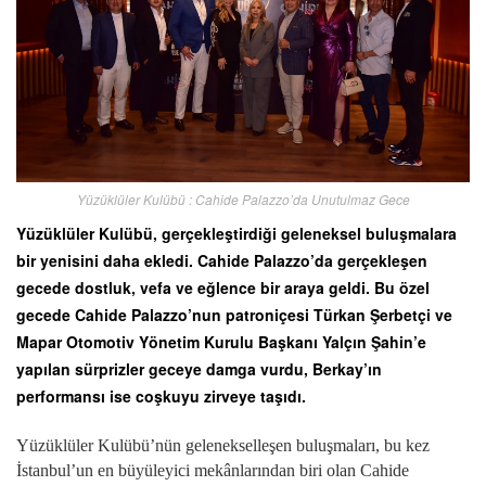
Yüzüklüler Kulübü : Cahide Palazzo’da Unutulmaz Gece
Yüzüklüler Kulübü, gerçekleştirdiği geleneksel buluşmalara
bir yenisini daha ekledi. Cahide Palazzo’da gerçekleşen
gecede dostluk, vefa ve eğlence bir araya geldi. Bu özel
gecede Cahide Palazzo’nun patroniçesi Türkan Şerbetçi ve
Mapar Otomotiv Yönetim Kurulu Başkanı Yalçın Şahin’e
yapılan sürprizler geceye damga vurdu, Berkay’ın
performansı ise coşkuyu zirveye taşıdı.
Yüzüklüler Kulübü’nün gelenekselleşen buluşmaları, bu kez
İstanbul’un en büyüleyici mekânlarından biri olan Cahide