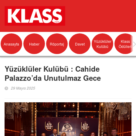
Yüzüklüler
Klass
Anasayfa
Haber
Röportaj
Davet
Kulübü
Ödülleri
Yüzüklüler Kulübü : Cahide
Palazzo’da Unutulmaz Gece
29 Mayıs 2025