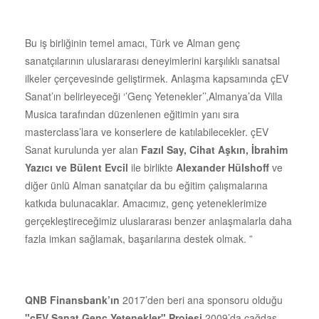
Bu iş birliğinin temel amacı, Türk ve Alman genç
sanatçılarının uluslararası deneyimlerini karşılıklı sanatsal
ilkeler çerçevesinde geliştirmek. Anlaşma kapsamında çEV
Sanat’ın belirleyeceği ‘’Genç Yetenekler’’,Almanya’da Villa
Musica tarafından düzenlenen eğitimin yanı sıra
masterclass’lara ve konserlere de katılabilecekler. çEV
Sanat kurulunda yer alan
Fazıl Say, Cihat Aşkın, İbrahim
Yazıcı ve Bülent Evcil
ile birlikte
Alexander Hülshoff
ve
diğer ünlü Alman sanatçılar da bu eğitim çalışmalarına
katkıda bulunacaklar. Amacımız, genç yeteneklerimize
gerçekleştireceğimiz uluslararası benzer anlaşmalarla daha
fazla imkan sağlamak, başarılarına destek olmak. ”
QNB Finansbank’ın
2017’den beri ana sponsoru olduğu
"çEV Sanat Genç Yetenekler" Projesi
,2009’da çağdaş