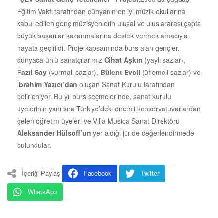
Eğitim Vakfı tarafından dünyanın en iyi müzik okullarına
kabul edilen genç müzisyenlerin ulusal ve uluslararası çapta
büyük başarılar kazanmalarına destek vermek amacıyla
hayata geçirildi. Proje kapsamında burs alan gençler,
dünyaca ünlü sanatçılarımız
Cihat Aşkın
(yaylı sazlar),
Fazıl Say
(vurmalı sazlar),
Bülent Evcil
(üflemeli sazlar) ve
İbrahim Yazıcı’dan
oluşan Sanat Kurulu tarafından
belirleniyor. Bu yıl burs seçmelerinde, sanat kurulu
üyelerinin yanı sıra Türkiye’deki önemli konservatuvarlardan
gelen öğretim üyeleri ve Villa Musica Sanat Direktörü
Aleksander Hülsoff’un
yer aldığı jüride değerlendirmede
bulundular.
İçeriği Paylaş
Facebook
Twitter
WhatsApp