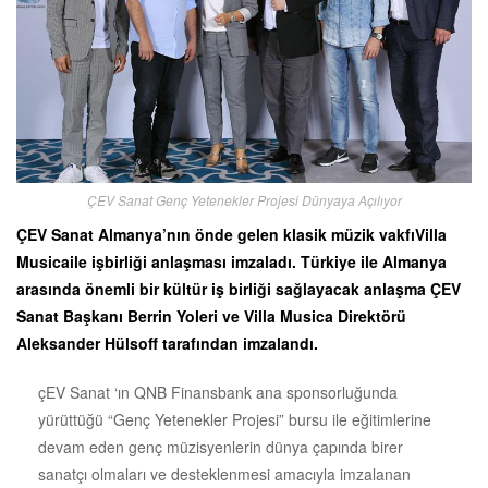
ÇEV Sanat Genç Yetenekler Projesi Dünyaya Açılıyor
ÇEV Sanat Almanya’nın önde gelen klasik müzik vakfıVilla
Musicaile işbirliği anlaşması imzaladı. Türkiye ile Almanya
arasında önemli bir kültür iş birliği sağlayacak anlaşma ÇEV
Sanat Başkanı Berrin Yoleri ve Villa Musica Direktörü
Aleksander Hülsoff tarafından imzalandı.
çEV Sanat ‘ın QNB Finansbank ana sponsorluğunda
yürüttüğü “Genç Yetenekler Projesi” bursu ile eğitimlerine
devam eden genç müzisyenlerin dünya çapında birer
sanatçı olmaları ve desteklenmesi amacıyla imzalanan