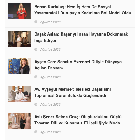
Benan Kurtuluş: Hem İş Hem De Sosyal
Yaşamındaki Duruşuyla Kadınlara Rol Model Oldu
Ağustos 2026
Başak Aslan: Başarıyı İnsan Hayatına Dokunarak
İnşa Ediyor
Ağustos 2026
Ayşen Can: Sanatın Evrensel Diliyle Dünyaya
Açılan Ressam
Ağustos 2026
Av. Ayşegül Mermer: Mesleki Başarısını
Toplumsal Sorumlulukla Güçlendirdi
Ağustos 2026
Aslı Şener-Selma Oruç: Oluşturdukları Güçlü
Tasarım Dili ve Kusursuz El İşçiliğiyle Moda
Dünyasına İmzalarını Attılar
Ağustos 2026