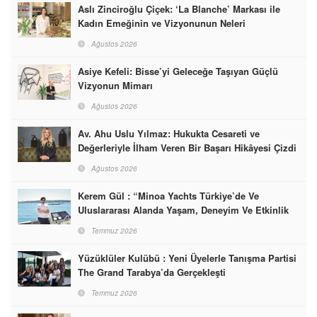
Aslı Zinciroğlu Çiçek: ‘La Blanche’ Markası ile
Kadın Emeğinin ve Vizyonunun Neleri
Başarabileceğinin En Güzel Örneğini Sunuyor
Ağustos 2026
Asiye Kefeli: Bisse’yi Geleceğe Taşıyan Güçlü
Vizyonun Mimarı
Ağustos 2026
Av. Ahu Uslu Yılmaz: Hukukta Cesareti ve
Değerleriyle İlham Veren Bir Başarı Hikâyesi Çizdi
Ağustos 2026
Kerem Gül : “Minoa Yachts Türkiye’de Ve
Uluslararası Alanda Yaşam, Deneyim Ve Etkinlik
Markası Olacak”
Temmuz 2026
Yüzüklüler Kulübü : Yeni Üyelerle Tanışma Partisi
The Grand Tarabya’da Gerçekleşti
Temmuz 2026