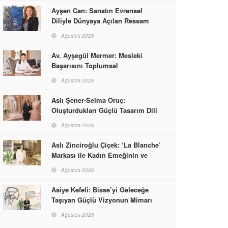
Ayşen Can: Sanatın Evrensel
Diliyle Dünyaya Açılan Ressam
Ağustos 2026
Av. Ayşegül Mermer: Mesleki
Başarısını Toplumsal
Sorumlulukla Güçlendirdi
Ağustos 2026
Aslı Şener-Selma Oruç:
Oluşturdukları Güçlü Tasarım Dili
ve Kusursuz El İşçiliğiyle Moda
Ağustos 2026
Dünyasına İmzalarını Attılar
Aslı Zinciroğlu Çiçek: ‘La Blanche’
Markası ile Kadın Emeğinin ve
Vizyonunun Neleri
Ağustos 2026
Başarabileceğinin En Güzel
Örneğini Sunuyor
Asiye Kefeli: Bisse’yi Geleceğe
Taşıyan Güçlü Vizyonun Mimarı
Ağustos 2026