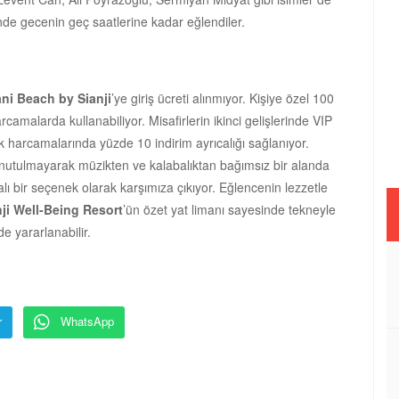
ğinde gecenin geç saatlerine kadar eğlendiler.
ani Beach by Sianji
’ye giriş ücreti alınmıyor. Kişiye özel 100
rcamalarda kullanabiliyor. Misafirlerin ikinci gelişlerinde VIP
ük harcamalarında yüzde 10 indirim ayrıcalığı sağlanıyor.
a unutulmayarak müzikten ve kalabalıktan bağımsız bir alanda
alı bir seçenek olarak karşımıza çıkıyor. Eğlencenin lezzetle
nji Well-Being Resort
’ün özet yat limanı sayesinde tekneyle
e yararlanabilir.
r
WhatsApp