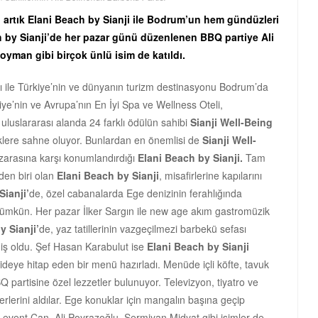
 artık Elani Beach by Sianji ile Bodrum’un hem gündüzleri
 by Sianji’de her pazar günü düzenlenen BBQ partiye Ali
oyman gibi birçok ünlü isim de katıldı.
 ile Türkiye’nin ve dünyanın turizm destinasyonu Bodrum’da
ye’nin ve Avrupa’nın En İyi Spa ve Wellness Oteli,
 uluslararası alanda 24 farklı ödülün sahibi
Sianji Well-Being
inliklere sahne oluyor. Bunlardan en önemlisi de
Sianji Well-
arasına karşı konumlandırdığı
Elani Beach by Sianji.
Tam
en biri olan
Elani Beach by Sianji
, misafirlerine kapılarını
ianji’
de, özel cabanalarda Ege denizinin ferahlığında
mümkün. Her pazar İlker Sargın ile new age akım gastromüzik
y Sianji’
de, yaz tatillerinin vazgeçilmezi barbekü sefası
miş oldu. Şef Hasan Karabulut ise
Elani Beach by Sianji
ideye hitap eden bir menü hazırladı. Menüde içli köfte, tavuk
Q partisine özel lezzetler bulunuyor. Televizyon, tiyatro ve
rlerini aldılar. Ege konuklar için mangalın başına geçip
event Can, Ali Poyrazoğlu, Sermiyan Midyat gibi isimler de