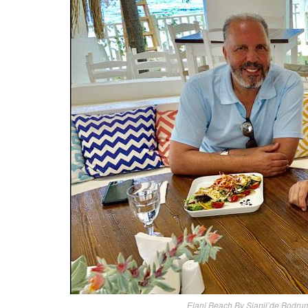
Elani Beach By Sianji’de Bodrum S