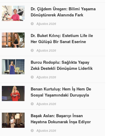
Dr. Çiğdem Üregen: Bilimi Yaşama
Dönüştürerek Alanında Fark
Yaratıyor
Ağustos 2026
Dr. Buket Kılınç: Estetium Life ile
Her Gülüşü Bir Sanat Eserine
Dönüştürüyor
Ağustos 2026
Burcu Rodoplu: Sağlıkta Yapay
Zekâ Destekli Dönüşüme Liderlik
Ediyor
Ağustos 2026
Benan Kurtuluş: Hem İş Hem De
Sosyal Yaşamındaki Duruşuyla
Kadınlara Rol Model Oldu
Ağustos 2026
Başak Aslan: Başarıyı İnsan
Hayatına Dokunarak İnşa Ediyor
Ağustos 2026