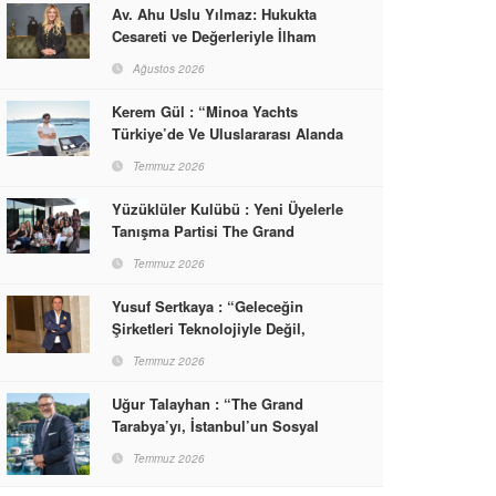
Av. Ahu Uslu Yılmaz: Hukukta
Cesareti ve Değerleriyle İlham
Veren Bir Başarı Hikâyesi Çizdi
Ağustos 2026
Kerem Gül : “Minoa Yachts
Türkiye’de Ve Uluslararası Alanda
Yaşam, Deneyim Ve Etkinlik
Temmuz 2026
Markası Olacak”
Yüzüklüler Kulübü : Yeni Üyelerle
Tanışma Partisi The Grand
Tarabya’da Gerçekleşti
Temmuz 2026
Yusuf Sertkaya : “Geleceğin
Şirketleri Teknolojiyle Değil,
İnsanla Kazanacak”
Temmuz 2026
Uğur Talayhan : “The Grand
Tarabya’yı, İstanbul’un Sosyal
Hayatına Yön Veren Bir
Temmuz 2026
Destinasyon Haline Getirmeyi
Hedefliyorum”