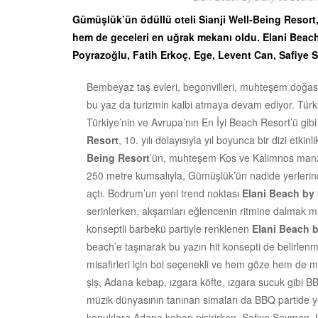
Gümüşlük’ün ödüllü oteli Sianji Well-Being Resort,
hem de geceleri en uğrak mekanı oldu. Elani Beach
Poyrazoğlu, Fatih Erkoç, Ege, Levent Can, Safiye S
Bembeyaz taş evleri, begonvilleri, muhteşem doğası
bu yaz da turizmin kalbi atmaya devam ediyor. Türki
Türkiye’nin ve Avrupa’nın En İyi Beach Resort’ü gibi
Resort
, 10. yılı dolayısıyla yıl boyunca bir dizi etk
Being Resort
’ün, muhteşem Kos ve Kalimnos manz
250 metre kumsalıyla, Gümüşlük’ün nadide yerlerind
açtı. Bodrum’un yeni trend noktası
Elani Beach by S
serinlerken, akşamları eğlencenin ritmine dalmak 
konseptli barbekü partiyle renklenen
Elani Beach b
beach’e taşınarak bu yazın hit konsepti de belirlen
misafirleri için bol seçenekli ve hem göze hem de m
şiş, Adana kebap, ızgara köfte, ızgara sucuk gibi BB
müzik dünyasının tanınan simaları da BBQ partide ye
konuklara Adana kebap pişirirken, Safiye Soyman, L