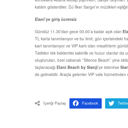
katılım gösterdiler. DJ İlker Sargın’ın müzikleri eşli
Elani’ye giriş ücretsiz
Gündüz 11.30’dan gece 00.00’a kadar açık olan
El
TL karta tanımlanıyor ve bu limit, gün içerisindeki ha
kart tanımlanıyor ve VIP kartı olan misafirlerin günl
Tatilden tek beklentisi sakinlik ve huzur olanlar d
oluşturulan, özel cabanalı ‘’Silence Beach’’ yine iddi
taçlanacağı
Elani Beach by Sianji
’ye istenirse
Sia
de gelinebilir. Araçla gelenler VIP vale hizmetinden d
İçeriği Paylaş
Facebook
Twitte