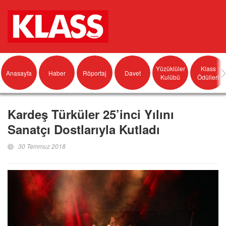
Yüzüklüler
Klass
Anasayfa
Haber
Röportaj
Davet
Kulübü
Ödülleri
Kardeş Türküler 25’inci Yılını
Sanatçı Dostlarıyla Kutladı
30 Temmuz 2018