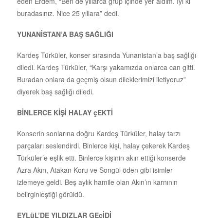
eden Erdem, “Ben de yıllarca grup içinde yer aldım. İyi ki
buradasınız. Nice 25 yıllara” dedi.
YUNANİSTAN’A BAŞ SAĞLIĞI
Kardeş Türküler, konser sırasında Yunanistan’a baş sağlığı
diledi. Kardeş Türküler, “Karşı yakamızda onlarca can gitti.
Buradan onlara da geçmiş olsun dileklerimizi iletiyoruz”
diyerek baş sağlığı diledi.
BİNLERCE KİŞİ HALAY çEKTİ
Konserin sonlarına doğru Kardeş Türküler, halay tarzı
parçaları seslendirdi. Binlerce kişi, halay çekerek Kardeş
Türküler’e eşlik etti. Binlerce kişinin akın ettiği konserde
Azra Akın, Atakan Koru ve Songül öden gibi isimler
izlemeye geldi. Beş aylık hamile olan Akın’ın karnının
belirginleştiği görüldü.
EYLüL’DE YILDIZLAR GEçİDİ