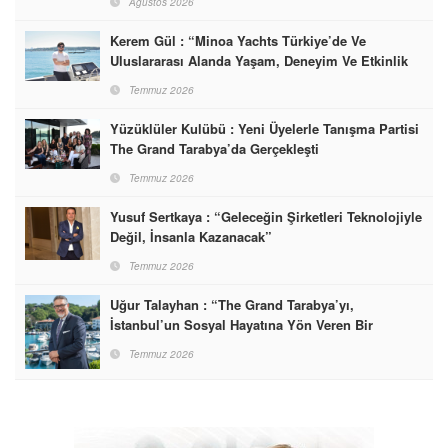
Ağustos 2026
Kerem Gül : “Minoa Yachts Türkiye’de Ve
Uluslararası Alanda Yaşam, Deneyim Ve Etkinlik
Markası Olacak”
Temmuz 2026
Yüzüklüler Kulübü : Yeni Üyelerle Tanışma Partisi
The Grand Tarabya’da Gerçekleşti
Temmuz 2026
Yusuf Sertkaya : “Geleceğin Şirketleri Teknolojiyle
Değil, İnsanla Kazanacak”
Temmuz 2026
Uğur Talayhan : “The Grand Tarabya’yı,
İstanbul’un Sosyal Hayatına Yön Veren Bir
Destinasyon Haline Getirmeyi Hedefliyorum”
Temmuz 2026