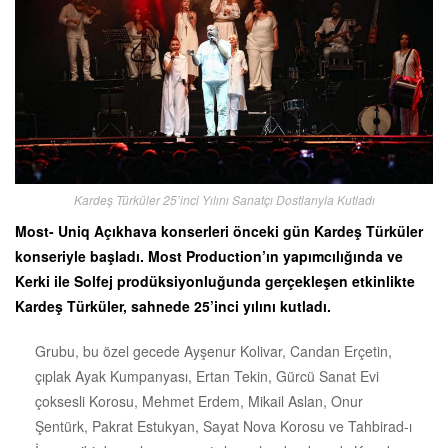
Kardeş Türküler 25’inci Yılını Sanatçı Dostlarıyla Kutladı
Most- Uniq Açıkhava konserleri önceki gün Kardeş Türküler
konseriyle başladı. Most Production’ın yapımcılığında ve
Kerki ile Solfej prodüksiyonluğunda gerçekleşen etkinlikte
Kardeş Türküler, sahnede 25’inci yılını kutladı.
Grubu, bu özel gecede Ayşenur Kolivar, Candan Erçetin,
çıplak Ayak Kumpanyası, Ertan Tekin, Gürcü Sanat Evi
çoksesli Korosu, Mehmet Erdem, Mikail Aslan, Onur
Şentürk, Pakrat Estukyan, Sayat Nova Korosu ve Tahbirad-ı