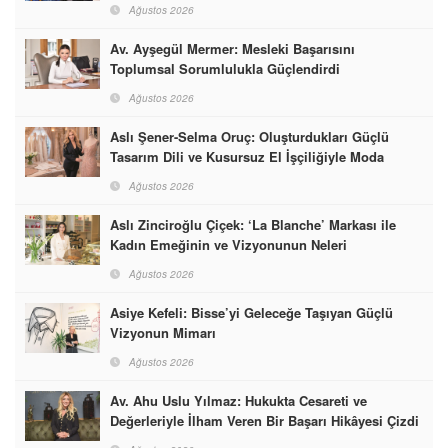
Ağustos 2026
Av. Ayşegül Mermer: Mesleki Başarısını
Toplumsal Sorumlulukla Güçlendirdi
Ağustos 2026
Aslı Şener-Selma Oruç: Oluşturdukları Güçlü
Tasarım Dili ve Kusursuz El İşçiliğiyle Moda
Dünyasına İmzalarını Attılar
Ağustos 2026
Aslı Zinciroğlu Çiçek: ‘La Blanche’ Markası ile
Kadın Emeğinin ve Vizyonunun Neleri
Başarabileceğinin En Güzel Örneğini Sunuyor
Ağustos 2026
Asiye Kefeli: Bisse’yi Geleceğe Taşıyan Güçlü
Vizyonun Mimarı
Ağustos 2026
Av. Ahu Uslu Yılmaz: Hukukta Cesareti ve
Değerleriyle İlham Veren Bir Başarı Hikâyesi Çizdi