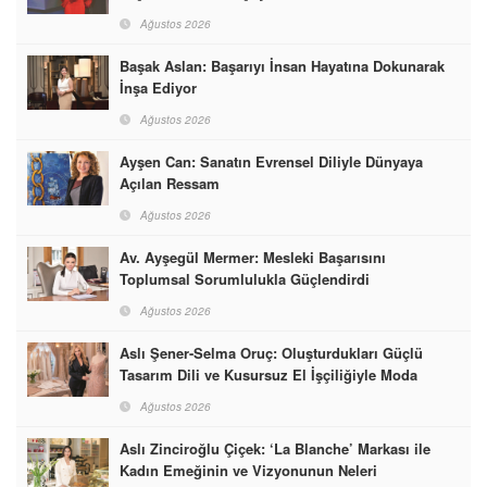
Ağustos 2026
Başak Aslan: Başarıyı İnsan Hayatına Dokunarak
İnşa Ediyor
Ağustos 2026
Ayşen Can: Sanatın Evrensel Diliyle Dünyaya
Açılan Ressam
Ağustos 2026
Av. Ayşegül Mermer: Mesleki Başarısını
Toplumsal Sorumlulukla Güçlendirdi
Ağustos 2026
Aslı Şener-Selma Oruç: Oluşturdukları Güçlü
Tasarım Dili ve Kusursuz El İşçiliğiyle Moda
Dünyasına İmzalarını Attılar
Ağustos 2026
Aslı Zinciroğlu Çiçek: ‘La Blanche’ Markası ile
Kadın Emeğinin ve Vizyonunun Neleri