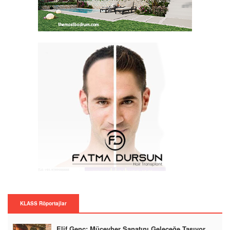
KLASS Röportajlar
Elif Genç: Mücevher Sanatını Geleceğe Taşıyor