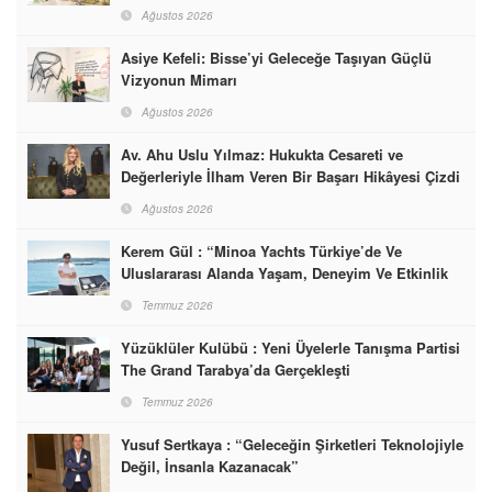
Başarabileceğinin En Güzel Örneğini Sunuyor
Ağustos 2026
Asiye Kefeli: Bisse’yi Geleceğe Taşıyan Güçlü
Vizyonun Mimarı
Ağustos 2026
Av. Ahu Uslu Yılmaz: Hukukta Cesareti ve
Değerleriyle İlham Veren Bir Başarı Hikâyesi Çizdi
Ağustos 2026
Kerem Gül : “Minoa Yachts Türkiye’de Ve
Uluslararası Alanda Yaşam, Deneyim Ve Etkinlik
Markası Olacak”
Temmuz 2026
Yüzüklüler Kulübü : Yeni Üyelerle Tanışma Partisi
The Grand Tarabya’da Gerçekleşti
Temmuz 2026
Yusuf Sertkaya : “Geleceğin Şirketleri Teknolojiyle
Değil, İnsanla Kazanacak”