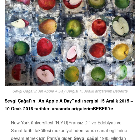
Sevgi Çağal’ın An Apple A Day Sergisi 15 Aralık artgalerim Bebek'te
Sevgi Çağal’ın “An Apple A Day'' adlı sergisi 15 Aralık 2015 –
10 Ocak 2016 tarihleri arasında artgalerimBEBEK’te…
New York üniversitesi (N.Y.U)Fransız Dili ve Edebiyatı ve
Sanat tarihi fakültesi mezuniyetinden sonra sanat eğitimine
devam etmek için Paris’e giden
Sevgi çağal
1985 yılından