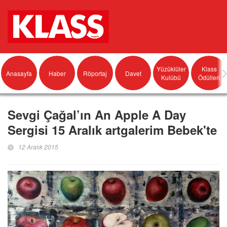
Yüzüklüler
Klass
Anasayfa
Haber
Röportaj
Davet
Kulübü
Ödülleri
Sevgi Çağal’ın An Apple A Day
Sergisi 15 Aralık artgalerim Bebek'te
12 Aralık 2015