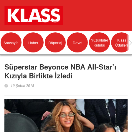
Yüzüklüler
Klass
Anasayfa
Haber
Röportaj
Davet
Kulübü
Ödülleri
Süperstar Beyonce NBA All-Star’ı
Kızıyla Birlikte İzledi
19 Şubat 2018