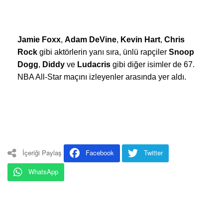
Jamie Foxx
,
Adam DeVine
,
Kevin Hart
,
Chris
Rock
gibi aktörlerin yanı sıra, ünlü rapçiler
Snoop
Dogg
,
Diddy
ve
Ludacris
gibi diğer isimler de 67.
NBA All-Star maçını izleyenler arasında yer aldı.
İçeriği Paylaş
Facebook
Twitter
WhatsApp