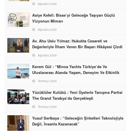
Başarabileceğinin En Güzel Örneğini Sunuyor
Ağustos 2026
Asiye Kefeli: Bisse’yi Geleceğe Taşıyan Güçlü
Vizyonun Mimarı
Ağustos 2026
Av. Ahu Uslu Yılmaz: Hukukta Cesareti ve
Değerleriyle İlham Veren Bir Başarı Hikâyesi Çizdi
Ağustos 2026
Kerem Gül : “Minoa Yachts Türkiye’de Ve
Uluslararası Alanda Yaşam, Deneyim Ve Etkinlik
Markası Olacak”
Temmuz 2026
Yüzüklüler Kulübü : Yeni Üyelerle Tanışma Partisi
The Grand Tarabya’da Gerçekleşti
Temmuz 2026
Yusuf Sertkaya : “Geleceğin Şirketleri Teknolojiyle
Değil, İnsanla Kazanacak”