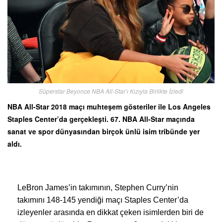
Süperstar Beyonce NBA All-Star’ı Kızıyla Birlikte İzledi
NBA All-Star 2018 maçı muhteşem gösteriler ile Los Angeles
Staples Center’da gerçekleşti. 67. NBA All-Star maçında
sanat ve spor dünyasından birçok ünlü isim tribünde yer
aldı.
LeBron James’in takımının, Stephen Curry’nin
takımını 148-145 yendiği maçı Staples Center’da
izleyenler arasında en dikkat çeken isimlerden biri de