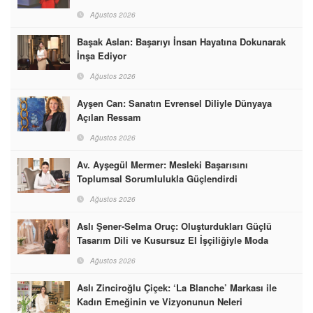
Ağustos 2026
Başak Aslan: Başarıyı İnsan Hayatına Dokunarak
İnşa Ediyor
Ağustos 2026
Ayşen Can: Sanatın Evrensel Diliyle Dünyaya
Açılan Ressam
Ağustos 2026
Av. Ayşegül Mermer: Mesleki Başarısını
Toplumsal Sorumlulukla Güçlendirdi
Ağustos 2026
Aslı Şener-Selma Oruç: Oluşturdukları Güçlü
Tasarım Dili ve Kusursuz El İşçiliğiyle Moda
Dünyasına İmzalarını Attılar
Ağustos 2026
Aslı Zinciroğlu Çiçek: ‘La Blanche’ Markası ile
Kadın Emeğinin ve Vizyonunun Neleri