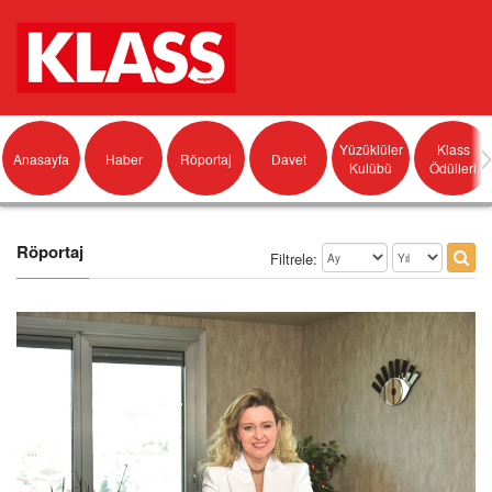
Yüzüklüler
Klass
Anasayfa
Haber
Röportaj
Davet
Kulübü
Ödülleri
Röportaj
Filtrele: