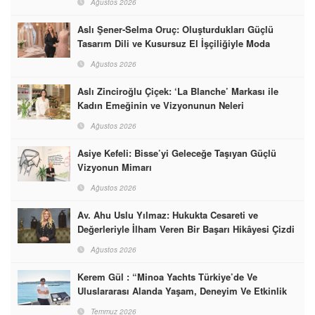
Ağustos 2026
Aslı Şener-Selma Oruç: Oluşturdukları Güçlü
Tasarım Dili ve Kusursuz El İşçiliğiyle Moda
Dünyasına İmzalarını Attılar
Ağustos 2026
Aslı Zinciroğlu Çiçek: ‘La Blanche’ Markası ile
Kadın Emeğinin ve Vizyonunun Neleri
Başarabileceğinin En Güzel Örneğini Sunuyor
Ağustos 2026
Asiye Kefeli: Bisse’yi Geleceğe Taşıyan Güçlü
Vizyonun Mimarı
Ağustos 2026
Av. Ahu Uslu Yılmaz: Hukukta Cesareti ve
Değerleriyle İlham Veren Bir Başarı Hikâyesi Çizdi
Ağustos 2026
Kerem Gül : “Minoa Yachts Türkiye’de Ve
Uluslararası Alanda Yaşam, Deneyim Ve Etkinlik
Markası Olacak”
Temmuz 2026