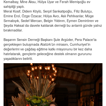
Kemalbay, Mine Aksu, Hülya Uyar ve Ferah Memişoğlu ev
sahipliği yaptı.
Meral Kosif, Didem Köylü, Serpil Sarıkatipoğlu, Filiz Bulutçu,
Emine Erol, Özge Özacar, Hülya Avcı, Aslı Pehlivanlar, Müge
Sırmabıyık, Sedef Mercan, Belgin Yıldırım, Eymen Demirören ve
Şeyda Haksal da davete katılarak derneği bu anlamlı günde yalnız
bırakmadılar.
Başarım Sensin Derneği Başkanı Şule Argüder, Pera Palace’ta
gerçekleşen buluşmada Atatürk’ün mirasını, Cumhuriyet’in
değerlerini ve çağdaş eğitime katkı misyonunu bir kez daha
hatırlatarak, gençlerin geleceğine destek olmanın gururunu
yaşadıklarını belirtti.