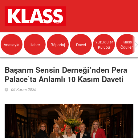
Yüzüklüler
Klass
Anasayfa
Haber
Röportaj
Davet
Kulübü
Ödülleri
Başarım Sensin Derneği’nden Pera
Palace’ta Anlamlı 10 Kasım Daveti
06 Kasım 2025