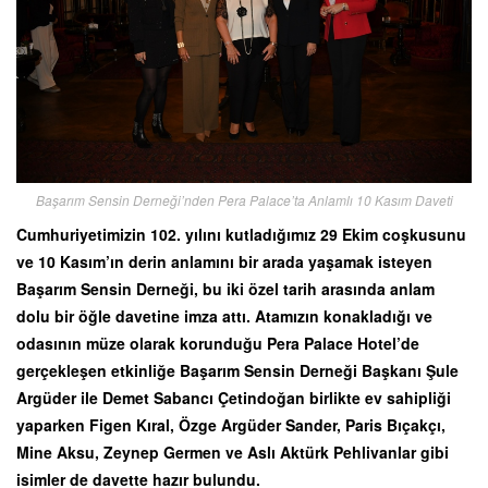
Başarım Sensin Derneği’nden Pera Palace’ta Anlamlı 10 Kasım Daveti
Cumhuriyetimizin 102. yılını kutladığımız 29 Ekim coşkusunu
ve 10 Kasım’ın derin anlamını bir arada yaşamak isteyen
Başarım Sensin Derneği, bu iki özel tarih arasında anlam
dolu bir öğle davetine imza attı. Atamızın konakladığı ve
odasının müze olarak korunduğu Pera Palace Hotel’de
gerçekleşen etkinliğe Başarım Sensin Derneği Başkanı Şule
Argüder ile Demet Sabancı Çetindoğan birlikte ev sahipliği
yaparken Figen Kıral, Özge Argüder Sander, Paris Bıçakçı,
Mine Aksu, Zeynep Germen ve Aslı Aktürk Pehlivanlar gibi
isimler de davette hazır bulundu.