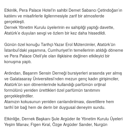
Etkinlik, Pera Palace Hotel’in sahibi Demet Sabancı Çetindoğan’ın
katılımı ve misafirlerle ilgilenmesiyle zarif bir atmosferde
gerçekleşti.
Dernek Yönetim Kurulu üyelerinin ev sahipliği yaptığı davette,
Atatürk’e duyulan sevgi ve özlem bir kez daha hissedildi.
Günün özel konuğu Tarihçi-Yazar Erol Mütercimler, Atatürk’ün
İstanbul’daki yaşamına, Cumhuriyet’in temellerinin atıldığı döneme
ve Pera Palace Oteli’yle olan ilişkisine değinen etkileyici bir
konuşma yaptı.
Ardından, Başarım Sensin Derneği bursiyerleri arasında yer almış
ve Galatasaray Üniversitesi’nden mezun genç kadın girişimciler,
Atatürk’ün son dönemlerinde kullandığı parfümün orijinal
formülünü yeniden ürettikleri özel parfümün tanıtımını
gerçekleştirdiler.
Atamızın kokusunun yeniden canlandırılması, davetlilere hem
tarihî bir bağ hem de derin bir duygusal deneyim sundu.
Etkinliğe, Dernek Başkanı Şule Argüder ile Yönetim Kurulu Üyeleri
Yeşim Manav, Figen Kıral, Özge Argüder Sander, Nurgün