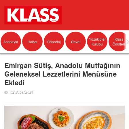
Yüzüklüler
Klass
Anasayfa
Haber
Röportaj
Davet
Kulübü
Ödülleri
Emirgan Sütiş, Anadolu Mutfağının
Geleneksel Lezzetlerini Menüsüne
Ekledi
02 Şubat 2024