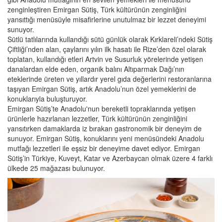
zenginleştiren Emirgan Sütiş, Türk kültürünün zenginliğini
yansıttığı menüsüyle misafirlerine unutulmaz bir lezzet deneyimi
sunuyor.
Sütlü tatlılarında kullandığı sütü günlük olarak Kırklareli’ndeki Sütiş
Çiftliği’nden alan, çaylarını yılın ilk hasatı ile Rize’den özel olarak
toplatan, kullandığı etleri Artvin ve Susurluk yörelerinde yetişen
danalardan elde eden, organik balını Altıparmak Dağı’nın
eteklerinde üreten ve yıllardır yerel gıda değerlerini restoranlarına
taşıyan Emirgan Sütiş, artık Anadolu’nun özel yemeklerini de
konuklarıyla buluşturuyor.
Emirgan Sütiş’te Anadolu'nun bereketli topraklarında yetişen
ürünlerle hazırlanan lezzetler, Türk kültürünün zenginliğini
yansıtırken damaklarda iz bırakan gastronomik bir deneyim de
sunuyor. Emirgan Sütiş, konuklarını yeni menüsündeki Anadolu
mutfağı lezzetleri ile eşsiz bir deneyime davet ediyor. Emirgan
Sütiş’in Türkiye, Kuveyt, Katar ve Azerbaycan olmak üzere 4 farklı
ülkede 25 mağazası bulunuyor.