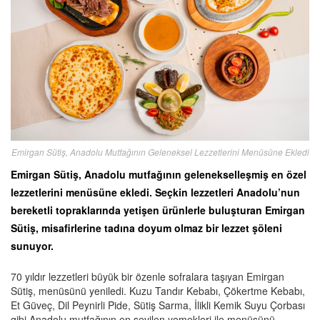
Emirgan Sütiş, Anadolu Mutfağının Geleneksel Lezzetlerini Menüsüne Ekledi
Emirgan Sütiş, Anadolu mutfağının gelenekselleşmiş en özel
lezzetlerini menüsüne ekledi. Seçkin lezzetleri Anadolu’nun
bereketli topraklarında yetişen ürünlerle buluşturan Emirgan
Sütiş, misafirlerine tadına doyum olmaz bir lezzet şöleni
sunuyor.
70 yıldır lezzetleri büyük bir özenle sofralara taşıyan Emirgan
Sütiş, menüsünü yeniledi. Kuzu Tandır Kebabı, Çökertme Kebabı,
Et Güveç, Dil Peynirli Pide, Sütiş Sarma, İlikli Kemik Suyu Çorbası
gibi Anadolu mutfağının en sevilen yemekleri ile menüsünü