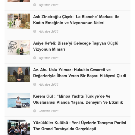
Dünyasına İmzalarını Attılar
Ağustos 2026
Aslı Zinciroğlu Çiçek: ‘La Blanche’ Markası ile
Kadın Emeğinin ve Vizyonunun Neleri
Başarabileceğinin En Güzel Örneğini Sunuyor
Ağustos 2026
Asiye Kefeli: Bisse’yi Geleceğe Taşıyan Güçlü
Vizyonun Mimarı
Ağustos 2026
Av. Ahu Uslu Yılmaz: Hukukta Cesareti ve
Değerleriyle İlham Veren Bir Başarı Hikâyesi Çizdi
Ağustos 2026
Kerem Gül : “Minoa Yachts Türkiye’de Ve
Uluslararası Alanda Yaşam, Deneyim Ve Etkinlik
Markası Olacak”
Temmuz 2026
Yüzüklüler Kulübü : Yeni Üyelerle Tanışma Partisi
The Grand Tarabya’da Gerçekleşti