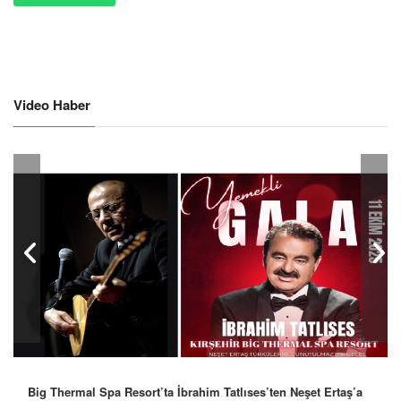
Video Haber
Big Thermal Spa Resort’ta İbrahim Tatlıses’ten Neşet Ertaş’a
Robbie Williams’tan İstanbul’a Mesaj: “Unutulmaz Bir Gece