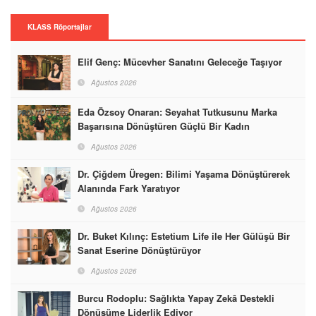
KLASS Röportajlar
Elif Genç: Mücevher Sanatını Geleceğe Taşıyor
Ağustos 2026
Eda Özsoy Onaran: Seyahat Tutkusunu Marka
Başarısına Dönüştüren Güçlü Bir Kadın
Ağustos 2026
Dr. Çiğdem Üregen: Bilimi Yaşama Dönüştürerek
Alanında Fark Yaratıyor
Ağustos 2026
Dr. Buket Kılınç: Estetium Life ile Her Gülüşü Bir
Sanat Eserine Dönüştürüyor
Ağustos 2026
Burcu Rodoplu: Sağlıkta Yapay Zekâ Destekli
Dönüşüme Liderlik Ediyor