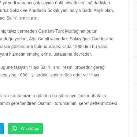
yıl yerli yabancı çok sayıda ünlü misafirlerini ağırladıktan
 Bursa Sokak ve Ahududu Sokak yeni adıyla Sadri Alışık olan,
ı Salih” ismini alır.
en hiç taviz vermeden Osmanlı-Türk Mutfağının bütün
 bulunduğu yerine, Ağa Camii yanındaki Sakızağacı Caddesi’ne
yen yaşını gözönünde bulundurarak, O’da 1888′den bu yana
 yani hizmetin emekçilerine, ustalarına devreder.
 bugüne taşıyan “Hacı Salih” ismi, resmi prosedür gereği
ucu yine 1888′li yıllardaki ismine rücu eder ve “Hacı
çılan lokantamızın o günden bu güne aynı tadı muhafaza
amızı şereflendiren Osmanlı torunlarının, şeref defterimizdeki
r
WhatsApp