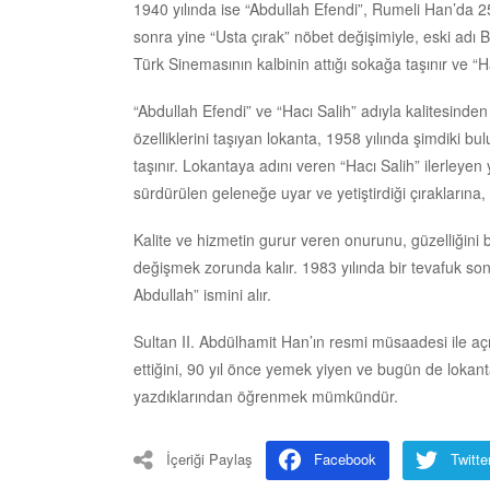
1940 yılında ise “Abdullah Efendi”, Rumeli Han’da 25 
sonra yine “Usta çırak” nöbet değişimiyle, eski adı
Türk Sinemasının kalbinin attığı sokağa taşınır ve “Hac
“Abdullah Efendi” ve “Hacı Salih” adıyla kalitesind
özelliklerini taşıyan lokanta, 1958 yılında şimdiki
taşınır. Lokantaya adını veren “Hacı Salih” ilerle
sürdürülen geleneğe uyar ve yetiştirdiği çıraklarına,
Kalite ve hizmetin gurur veren onurunu, güzelliğini
değişmek zorunda kalır. 1983 yılında bir tevafuk son
Abdullah” ismini alır.
Sultan II. Abdülhamit Han’ın resmi müsaadesi ile a
ettiğini, 90 yıl önce yemek yiyen ve bugün de lokant
yazdıklarından öğrenmek mümkündür.
İçeriği Paylaş
Facebook
Twitte