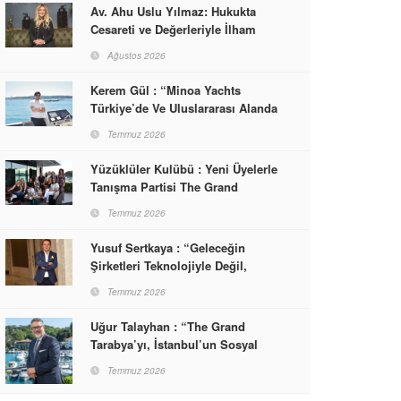
Av. Ahu Uslu Yılmaz: Hukukta
Cesareti ve Değerleriyle İlham
Veren Bir Başarı Hikâyesi Çizdi
Ağustos 2026
Kerem Gül : “Minoa Yachts
Türkiye’de Ve Uluslararası Alanda
Yaşam, Deneyim Ve Etkinlik
Temmuz 2026
Markası Olacak”
Yüzüklüler Kulübü : Yeni Üyelerle
Tanışma Partisi The Grand
Tarabya’da Gerçekleşti
Temmuz 2026
Yusuf Sertkaya : “Geleceğin
Şirketleri Teknolojiyle Değil,
İnsanla Kazanacak”
Temmuz 2026
Uğur Talayhan : “The Grand
Tarabya’yı, İstanbul’un Sosyal
Hayatına Yön Veren Bir
Temmuz 2026
Destinasyon Haline Getirmeyi
Hedefliyorum”