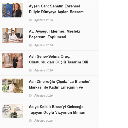
Ayşen Can: Sanatın Evrensel
Diliyle Dünyaya Açılan Ressam
Ağustos 2026
Av. Ayşegül Mermer: Mesleki
Başarısını Toplumsal
Sorumlulukla Güçlendirdi
Ağustos 2026
Aslı Şener-Selma Oruç:
Oluşturdukları Güçlü Tasarım Dili
ve Kusursuz El İşçiliğiyle Moda
Ağustos 2026
Dünyasına İmzalarını Attılar
Aslı Zinciroğlu Çiçek: ‘La Blanche’
Markası ile Kadın Emeğinin ve
Vizyonunun Neleri
Ağustos 2026
Başarabileceğinin En Güzel
Örneğini Sunuyor
Asiye Kefeli: Bisse’yi Geleceğe
Taşıyan Güçlü Vizyonun Mimarı
Ağustos 2026