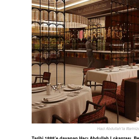
Haci Abdullah’la Iftarini
Tarihi 1888’e dayanan Hacı Abdullah Lokantası, Be