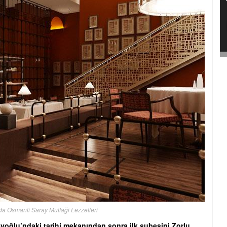
zda Osmanli Saray Mutfaği Lezzetleri
yoğlu’ndaki tarihi mekanından sonra ilk şubesini Zorlu