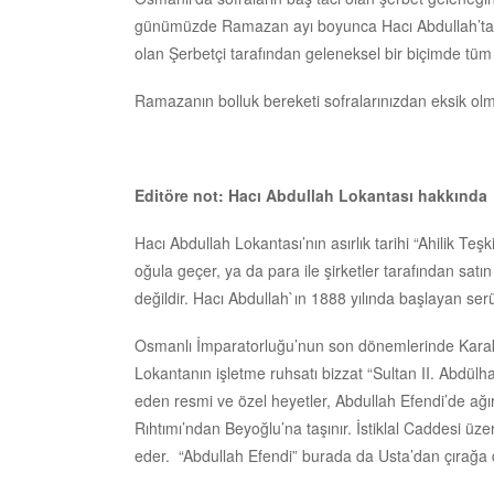
günümüzde Ramazan ayı boyunca Hacı Abdullah’ta R
olan Şerbetçi tarafından geleneksel bir biçimde tüm 
Ramazanın bolluk bereketi sofralarınızdan eksik o
Editöre not: Hacı Abdullah Lokantası hakkında
Hacı Abdullah Lokantası’nın asırlık tarihi “Ahilik Te
oğula geçer, ya da para ile şirketler tarafından satın 
değildir. Hacı Abdullah`ın 1888 yılında başlayan ser
Osmanlı İmparatorluğu’nun son dönemlerinde Karaköy 
Lokantanın işletme ruhsatı bizzat “Sultan II. Abdülham
eden resmi ve özel heyetler, Abdullah Efendi’de ağı
Rıhtımı’ndan Beyoğlu’na taşınır. İstiklal Caddesi 
eder. “Abdullah Efendi” burada da Usta’dan çırağa d