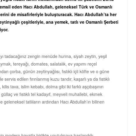
 temsil eden Hacı Abdullah, geleneksel Türk ve Osmanlı
erini de misafirleriyle buluşturacak. Hacı Abdullah’ta her
eytinyağlı çeşitleriyle, ana yemek, tatlı ve Osmanlı Şerbeti
iyor.
yı tadacağınız zengin menüde hurma, siyah zeytin, yeşil
aymak, tereyağı, domates, salatalık, ev yapımı reçel
dan çorba, günün zeytinyağlısı, fıstıklı içli köfte ve o güne
e servis edilen fırınlanmış kuzu tandır, kaşarlı ya da fıstıklı
kilis tava, islim kebabı, dolma gibi iki farklı aşçıbaşının
 güllaç ve fıstıklı tel kadayıf, meyveli muhallebi, ekmek
 ile geleneksel tatlıların ardından Hacı Abdullah’ın bilinen
nin modern hayatla birlikte unutulmaya başlandığı