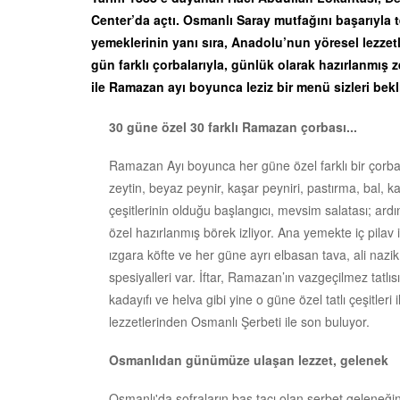
Center’da açtı. Osmanlı Saray mutfağını başarıyla
yemeklerinin yanı sıra, Anadolu’nun yöresel lezzetl
gün farklı çorbalarıyla, günlük olarak hazırlanmış z
ile Ramazan ayı boyunca leziz bir menü sizleri bekl
30 güne özel 30 farklı Ramazan çorbası...
Ramazan Ayı boyunca her güne özel farklı bir çorba
zeytin, beyaz peynir, kaşar peyniri, pastırma, bal, k
çeşitlerinin olduğu başlangıcı, mevsim salatası; ardın
özel hazırlanmış börek izliyor. Ana yemekte iç pilav il
ızgara köfte ve her güne ayrı elbasan tava, ali nazik, 
spesiyalleri var. İftar, Ramazan’ın vazgeçilmez tatlısı
kadayıfı ve helva gibi yine o güne özel tatlı çeşitleri
lezzetlerinden Osmanlı Şerbeti ile son buluyor.
Osmanlıdan günümüze ulaşan lezzet, gelenek
Osmanlı'da sofraların baş tacı olan şerbet geleneği