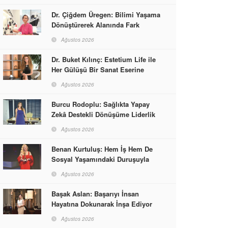
Dr. Çiğdem Üregen: Bilimi Yaşama
Dönüştürerek Alanında Fark
Yaratıyor
Ağustos 2026
Dr. Buket Kılınç: Estetium Life ile
Her Gülüşü Bir Sanat Eserine
Dönüştürüyor
Ağustos 2026
Burcu Rodoplu: Sağlıkta Yapay
Zekâ Destekli Dönüşüme Liderlik
Ediyor
Ağustos 2026
Benan Kurtuluş: Hem İş Hem De
Sosyal Yaşamındaki Duruşuyla
Kadınlara Rol Model Oldu
Ağustos 2026
Başak Aslan: Başarıyı İnsan
Hayatına Dokunarak İnşa Ediyor
Ağustos 2026