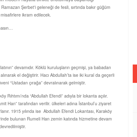
amazan Şerbet'i geleneği de fesli, sırtında bakır güğüm
misafirlere ikram edilecek.
lmasın…
şkilatının” devamıdır. Köklü kuruluşların geçmişi, ya babadan
alınarak el değiştirir. Hacı Abdullah’ta ise iki kural da geçerli
üveni “Ustadan çırağa” devralınarak gelmiştir.
Rıhtımı’nda “Abdullah Efendi” adıyla bir lokanta açılır.
it Han” tarafından verilir. ülkeleri adına İstanbul’u ziyaret
rlanır. 1915 yılında ise Abdullah Efendi Lokantası, Karaköy
üzerinde bulunan Rumeli Han zemin katında hizmetine devam
evredilmiştir.