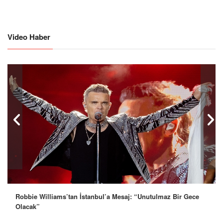
Video Haber
Robbie Williams’tan İstanbul’a Mesaj: “Unutulmaz Bir Gece
İrfan Sancak: Yeni Yaşını Çifte Kutlamayla Karşıladı
Olacak”