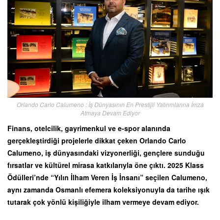
Orlando Carlo Calumeno : İş Dünyasının En Prestijli Yatırımlarına İmza
Atmaya Devam Ediyor
Finans, otelcilik, gayrimenkul ve e-spor alanında
gerçekleştirdiği projelerle dikkat çeken Orlando Carlo
Calumeno, iş dünyasındaki vizyonerliği, gençlere sunduğu
fırsatlar ve kültürel mirasa katkılarıyla öne çıktı. 2025 Klass
Ödülleri’nde “Yılın İlham Veren İş İnsanı” seçilen Calumeno,
aynı zamanda Osmanlı efemera koleksiyonuyla da tarihe ışık
tutarak çok yönlü kişiliğiyle ilham vermeye devam ediyor.