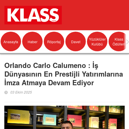
Yüzüklüler
Klass
Anasayfa
Haber
Röportaj
Davet
Kulübü
Ödülleri
Orlando Carlo Calumeno : İş
Dünyasının En Prestijli Yatırımlarına
İmza Atmaya Devam Ediyor
03 Ekim 2025