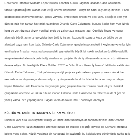
Denizbank İstanbul Wildcats Espor Kulübü Yönetim Kurulu Başkanı Orlando Carlo Calumeno,
faaliyet gösterdiği her alanda elde ettiği önemli başarılarla Türkiye’de adını duyurmuş bir isim. Farklı
sektörlerdeki önemli yatırımları, geniş vizyonu, entelektüel birikimi ve çok yönlü kişiliği ile cemiyet
dünyasında her zaman hayranlık uyandıran Orlando Carlo Calumeno, bugüne kadar hem yurt içinde
hem de yurt dışında birçok yenilikçi proje ve çalışmaya imzasını attı. Özellikle finans ve espor
alanında büyük atılımlar gerçekleştiren ünlü iş insanı, kazandığı sayısız kupa ve ödülle de bu
alandaki başarısını kanıtladı. Orlando Carlo Calumeno, gençlerin potansiyelini keşfetme ve onlar için
yeni kariyer fırsatları yaratma konusundaki gayretleri ile büyük bir takdir toplarken özellikle otelcilik
ve gayrimenkul alanında geliştirdiği uluslararası projeler ile de iş dünyasında adından söz ettirmeye
devam ediyor. Bu özelliği ile Klass Ödülleri 2025’de “Yılın İlham Veren İş İnsanı” ödülünün sahibi olan
Orlando Carlo Calumeno, Türkiye’nin en prestijli proje ve yatırımlarını yapan iş insanı olarak her
mecrada adını duyurmaya devam ediyor. İş dünyasında farklı bir liderlik tarzı ve misyon ortaya
koyan Orlando Carlo Calumeno, bu yönüyle genç girişimcilere her zaman örnek oluyor. Kolektif
çalışmanın önemine ve takım ruhuna inanan Orlando Carlo Calumeno bu felsefesini de “Eğer bir
yanlış varsa, ben yapmışımdır. Başarı varsa da takımındır.” sözleriyle özetliyor.
KÜLTÜR VE TARİH TUTKUSUYLA İLHAM VERİYOR
Bunların yanı sıra koleksiyoner kişiliği ve tarihe olan tutkusuyla da tanınan bir isim olan Orlando
Carlo Calumeno, uzun zamandır üzerinde büyük bir titizlikle çalıştığı devasa bir Osmanlı efemera
koleksiyona sahip. Küçük yaşlarda bir kartpostal ile başlattığı bu koleksiyonu günümüzde tarihe ışık