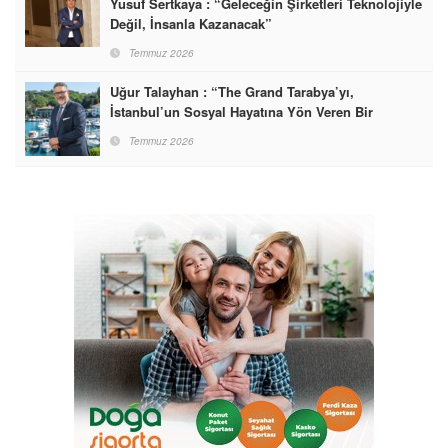
Yusuf Sertkaya : “Geleceğin Şirketleri Teknolojiyle
Değil, İnsanla Kazanacak”
Temmuz 2026
Uğur Talayhan : “The Grand Tarabya’yı,
İstanbul’un Sosyal Hayatına Yön Veren Bir
Destinasyon Haline Getirmeyi Hedefliyorum”
Temmuz 2026