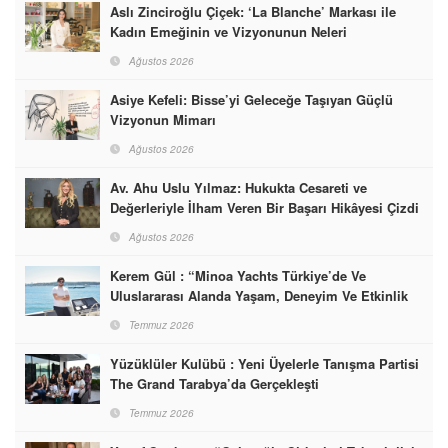
Aslı Zinciroğlu Çiçek: ‘La Blanche’ Markası ile
Kadın Emeğinin ve Vizyonunun Neleri
Başarabileceğinin En Güzel Örneğini Sunuyor
Ağustos 2026
Asiye Kefeli: Bisse’yi Geleceğe Taşıyan Güçlü
Vizyonun Mimarı
Ağustos 2026
Av. Ahu Uslu Yılmaz: Hukukta Cesareti ve
Değerleriyle İlham Veren Bir Başarı Hikâyesi Çizdi
Ağustos 2026
Kerem Gül : “Minoa Yachts Türkiye’de Ve
Uluslararası Alanda Yaşam, Deneyim Ve Etkinlik
Markası Olacak”
Temmuz 2026
Yüzüklüler Kulübü : Yeni Üyelerle Tanışma Partisi
The Grand Tarabya’da Gerçekleşti
Temmuz 2026