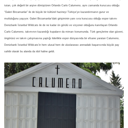
tutan, çok değerli bir arşive dönüştüren Orlando Carlo Calumeno, aynı zamanda kurucusu olduğu
“Galeri Birzamanlar” ile de büyük bir kültürel hazineyi Türkiye’ye kazandırmanın gurur ve
mutluluğunu yaşıyor. Galeri Birzamanlar’daki girişiminin yanı sıra kurucusu olduğu espor takımı
Denizbank İstanbul Wildcats ile de ne kadar ön görülü ve vizyoner olduğunu kanıtlayan Orlando
Carlo Calumeno, takımının kazandığı kupaların da mimarı konumunda. Türk gençlerine olan güveni,
öngörüsü ve takım çalışmasına yaptığı liderlikle espor dünyasında bir efsane yaratan Calumeno,
Denizbank İstanbul Wildcats’in hem ulusal hem de uluslararası arenadaki başarısında büyük pay
sahibi olarak bu alanda da idol haline geldi.