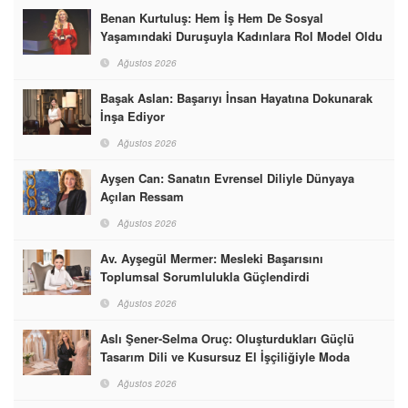
Benan Kurtuluş: Hem İş Hem De Sosyal
Yaşamındaki Duruşuyla Kadınlara Rol Model Oldu
Ağustos 2026
Başak Aslan: Başarıyı İnsan Hayatına Dokunarak
İnşa Ediyor
Ağustos 2026
Ayşen Can: Sanatın Evrensel Diliyle Dünyaya
Açılan Ressam
Ağustos 2026
Av. Ayşegül Mermer: Mesleki Başarısını
Toplumsal Sorumlulukla Güçlendirdi
Ağustos 2026
Aslı Şener-Selma Oruç: Oluşturdukları Güçlü
Tasarım Dili ve Kusursuz El İşçiliğiyle Moda
Dünyasına İmzalarını Attılar
Ağustos 2026