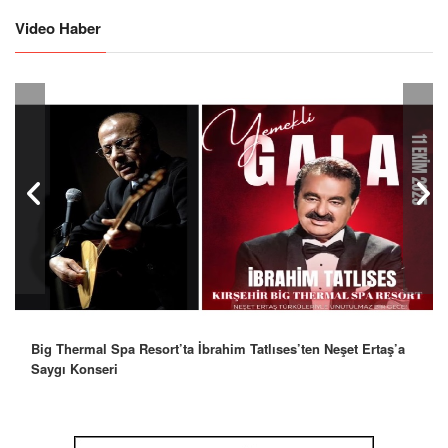
Video Haber
Big Thermal Spa Resort’ta İbrahim Tatlıses’ten Neşet Ertaş’a
Robbie Williams’tan İstanbul’a Mesaj: “Unutulmaz Bir Gece
Saygı Konseri
Olacak”