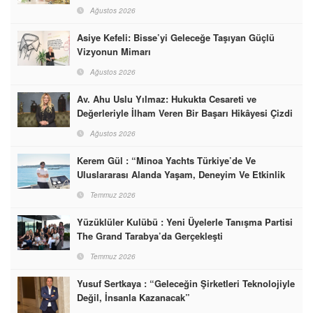
Başarabileceğinin En Güzel Örneğini Sunuyor
Ağustos 2026
Asiye Kefeli: Bisse’yi Geleceğe Taşıyan Güçlü
Vizyonun Mimarı
Ağustos 2026
Av. Ahu Uslu Yılmaz: Hukukta Cesareti ve
Değerleriyle İlham Veren Bir Başarı Hikâyesi Çizdi
Ağustos 2026
Kerem Gül : “Minoa Yachts Türkiye’de Ve
Uluslararası Alanda Yaşam, Deneyim Ve Etkinlik
Markası Olacak”
Temmuz 2026
Yüzüklüler Kulübü : Yeni Üyelerle Tanışma Partisi
The Grand Tarabya’da Gerçekleşti
Temmuz 2026
Yusuf Sertkaya : “Geleceğin Şirketleri Teknolojiyle
Değil, İnsanla Kazanacak”