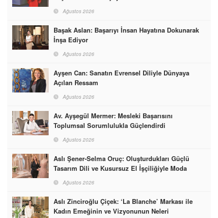
Ağustos 2026
Başak Aslan: Başarıyı İnsan Hayatına Dokunarak
İnşa Ediyor
Ağustos 2026
Ayşen Can: Sanatın Evrensel Diliyle Dünyaya
Açılan Ressam
Ağustos 2026
Av. Ayşegül Mermer: Mesleki Başarısını
Toplumsal Sorumlulukla Güçlendirdi
Ağustos 2026
Aslı Şener-Selma Oruç: Oluşturdukları Güçlü
Tasarım Dili ve Kusursuz El İşçiliğiyle Moda
Dünyasına İmzalarını Attılar
Ağustos 2026
Aslı Zinciroğlu Çiçek: ‘La Blanche’ Markası ile
Kadın Emeğinin ve Vizyonunun Neleri