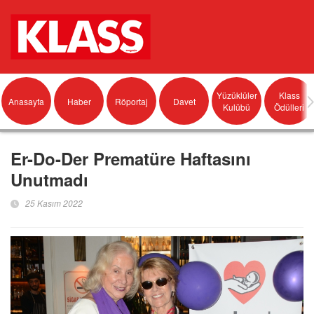
Yüzüklüler
Klass
Anasayfa
Haber
Röportaj
Davet
Kulübü
Ödülleri
Er-Do-Der Prematüre Haftasını
Unutmadı
25 Kasım 2022