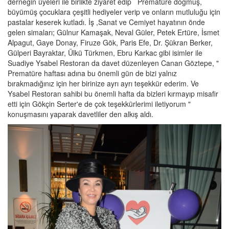
derneğin üyeleri ile birlikte ziyaret edip Prematüre doğmuş,
büyümüş çocuklara çeşitli hediyeler verip ve onların mutluluğu için
pastalar keserek kutladı. İş ,Sanat ve Cemiyet hayatının önde
gelen simaları; Gülnur Kamaşak, Neval Güler, Petek Ertüre, İsmet
Alpagut, Gaye Donay, Firuze Gök, Paris Efe, Dr. Şükran Berker,
Gülperi Bayraktar, Ülkü Türkmen, Ebru Karkac gibi isimler ile
Suadiye Ysabel Restoran da davet düzenleyen Canan Göztepe, "
Prematüre haftası adına bu önemli gün de bizi yalnız
bırakmadığınız için her birinize ayrı ayrı teşekkür ederim. Ve
Ysabel Restoran sahibi bu önemli hafta da bizleri kırmayıp misafir
etti için Gökçin Serter'e de çok teşekkürlerimi iletiyorum "
konuşmasını yaparak davetliler den alkış aldı.