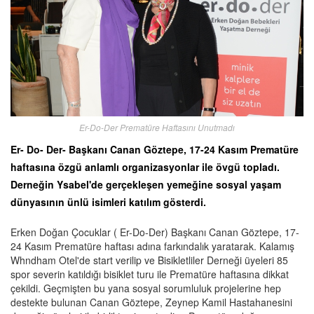
Er-Do-Der Prematüre Haftasını Unutmadı
Er- Do- Der- Başkanı Canan Göztepe, 17-24 Kasım Prematüre
haftasına özgü anlamlı organizasyonlar ile övgü topladı.
Derneğin Ysabel'de gerçekleşen yemeğine sosyal yaşam
dünyasının ünlü isimleri katılım gösterdi.
Erken Doğan Çocuklar ( Er-Do-Der) Başkanı Canan Göztepe, 17-
24 Kasım Prematüre haftası adına farkındalık yaratarak. Kalamış
Whndham Otel'de start verilip ve Bisikletliler Derneği üyeleri 85
spor severin katıldığı bisiklet turu ile Prematüre haftasına dikkat
çekildi. Geçmişten bu yana sosyal sorumluluk projelerine hep
destekte bulunan Canan Göztepe, Zeynep Kamil Hastahanesini