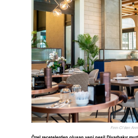
Fırın-Ci’den Ann
Özel reçetelerden oluşan yeni nesil Diyarbakır mutf