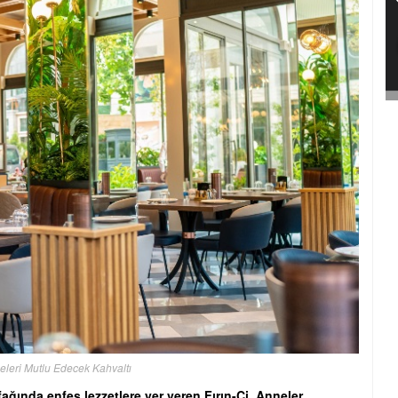
eleri Mutlu Edecek Kahvaltı
ağında enfes lezzetlere yer veren Fırın-Ci, Anneler