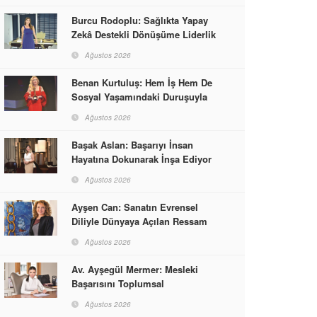
Burcu Rodoplu: Sağlıkta Yapay
Zekâ Destekli Dönüşüme Liderlik
Ediyor
Ağustos 2026
Benan Kurtuluş: Hem İş Hem De
Sosyal Yaşamındaki Duruşuyla
Kadınlara Rol Model Oldu
Ağustos 2026
Başak Aslan: Başarıyı İnsan
Hayatına Dokunarak İnşa Ediyor
Ağustos 2026
Ayşen Can: Sanatın Evrensel
Diliyle Dünyaya Açılan Ressam
Ağustos 2026
Av. Ayşegül Mermer: Mesleki
Başarısını Toplumsal
Sorumlulukla Güçlendirdi
Ağustos 2026