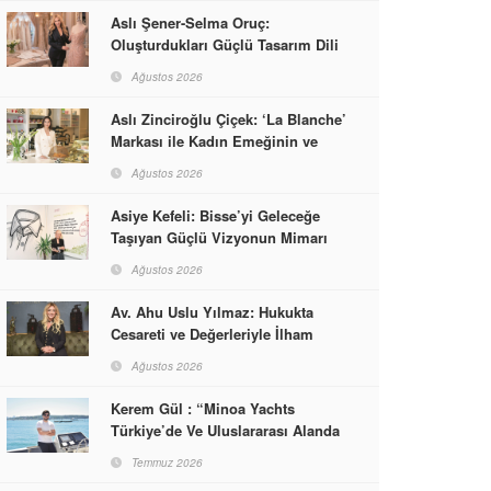
Aslı Şener-Selma Oruç:
Oluşturdukları Güçlü Tasarım Dili
ve Kusursuz El İşçiliğiyle Moda
Ağustos 2026
Dünyasına İmzalarını Attılar
Aslı Zinciroğlu Çiçek: ‘La Blanche’
Markası ile Kadın Emeğinin ve
Vizyonunun Neleri
Ağustos 2026
Başarabileceğinin En Güzel
Örneğini Sunuyor
Asiye Kefeli: Bisse’yi Geleceğe
Taşıyan Güçlü Vizyonun Mimarı
Ağustos 2026
Av. Ahu Uslu Yılmaz: Hukukta
Cesareti ve Değerleriyle İlham
Veren Bir Başarı Hikâyesi Çizdi
Ağustos 2026
Kerem Gül : “Minoa Yachts
Türkiye’de Ve Uluslararası Alanda
Yaşam, Deneyim Ve Etkinlik
Temmuz 2026
Markası Olacak”