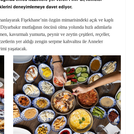
klerini deneyimlemeye davet ediyor.
harmanlayarak Fişekhane’nin özgün mimarisindeki açık ve kaplı
sil Diyarbakır mutfağının öncüsü olma yolunda hızlı adımlarla
en, kavurmalı yumurta, peynir ve zeytin çeşitleri, reçeller,
ezzetlerin yer aldığı zengin serpme kahvaltısı ile Anneler
yimi yaşatacak.