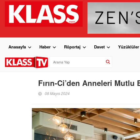
Anasayfa
Haber
Röportaj
Davet
Yüzüklüler
Fırın-Ci’den Anneleri Mutlu 
08 Mayıs 2024