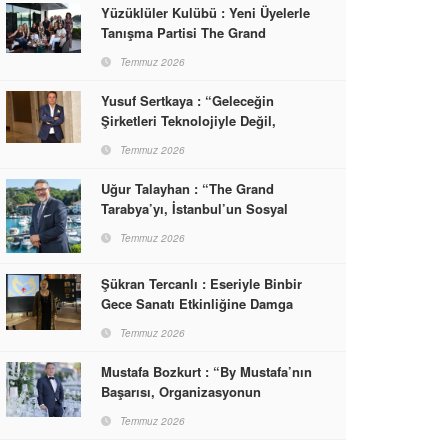
Yüzüklüler Kulübü : Yeni Üyelerle
Tanışma Partisi The Grand
Tarabya’da Gerçekleşti
Temmuz 2026
Yusuf Sertkaya : “Geleceğin
Şirketleri Teknolojiyle Değil,
İnsanla Kazanacak”
Temmuz 2026
Uğur Talayhan : “The Grand
Tarabya’yı, İstanbul’un Sosyal
Hayatına Yön Veren Bir
Temmuz 2026
Destinasyon Haline Getirmeyi
Hedefliyorum”
Şükran Tercanlı : Eseriyle Binbir
Gece Sanatı Etkinliğine Damga
Vurdu
Temmuz 2026
Mustafa Bozkurt : “By Mustafa’nın
Başarısı, Organizasyonun
Sonunda Misafirlerin Yüzünde
Temmuz 2026
Gördüğümüz Mutluluktur”