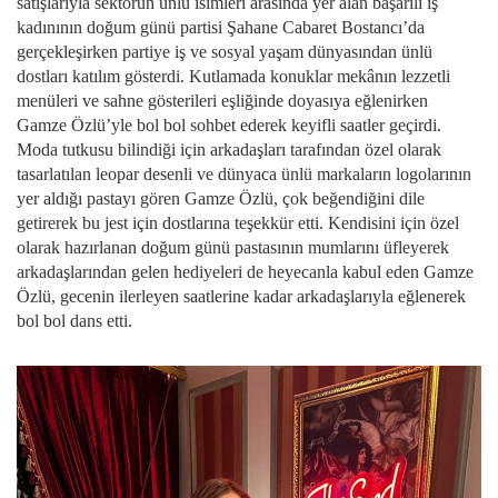
satışlarıyla sektörün ünlü isimleri arasında yer alan başarılı iş
kadınının doğum günü partisi Şahane Cabaret Bostancı’da
gerçekleşirken partiye iş ve sosyal yaşam dünyasından ünlü
dostları katılım gösterdi. Kutlamada konuklar mekânın lezzetli
menüleri ve sahne gösterileri eşliğinde doyasıya eğlenirken
Gamze Özlü’yle bol bol sohbet ederek keyifli saatler geçirdi.
Moda tutkusu bilindiği için arkadaşları tarafından özel olarak
tasarlatılan leopar desenli ve dünyaca ünlü markaların logolarının
yer aldığı pastayı gören Gamze Özlü, çok beğendiğini dile
getirerek bu jest için dostlarına teşekkür etti. Kendisini için özel
olarak hazırlanan doğum günü pastasının mumlarını üfleyerek
arkadaşlarından gelen hediyeleri de heyecanla kabul eden Gamze
Özlü, gecenin ilerleyen saatlerine kadar arkadaşlarıyla eğlenerek
bol bol dans etti.