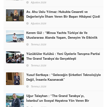
Ağustos 2026
Av. Ahu Uslu Yılmaz: Hukukta Cesareti ve
Değerleriyle İlham Veren Bir Başarı Hikâyesi Çizdi
Ağustos 2026
Kerem Gül : “Minoa Yachts Türkiye’de Ve
Uluslararası Alanda Yaşam, Deneyim Ve Etkinlik
Markası Olacak”
Temmuz 2026
Yüzüklüler Kulübü : Yeni Üyelerle Tanışma Partisi
The Grand Tarabya’da Gerçekleşti
Temmuz 2026
Yusuf Sertkaya : “Geleceğin Şirketleri Teknolojiyle
Değil, İnsanla Kazanacak”
Temmuz 2026
Uğur Talayhan : “The Grand Tarabya’yı,
İstanbul’un Sosyal Hayatına Yön Veren Bir
Destinasyon Haline Getirmeyi Hedefliyorum”