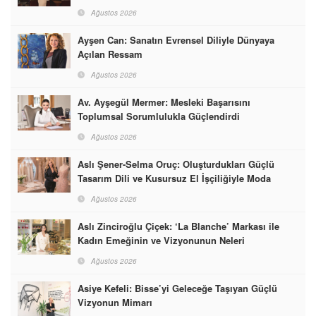
Ağustos 2026
Ayşen Can: Sanatın Evrensel Diliyle Dünyaya
Açılan Ressam
Ağustos 2026
Av. Ayşegül Mermer: Mesleki Başarısını
Toplumsal Sorumlulukla Güçlendirdi
Ağustos 2026
Aslı Şener-Selma Oruç: Oluşturdukları Güçlü
Tasarım Dili ve Kusursuz El İşçiliğiyle Moda
Dünyasına İmzalarını Attılar
Ağustos 2026
Aslı Zinciroğlu Çiçek: ‘La Blanche’ Markası ile
Kadın Emeğinin ve Vizyonunun Neleri
Başarabileceğinin En Güzel Örneğini Sunuyor
Ağustos 2026
Asiye Kefeli: Bisse’yi Geleceğe Taşıyan Güçlü
Vizyonun Mimarı