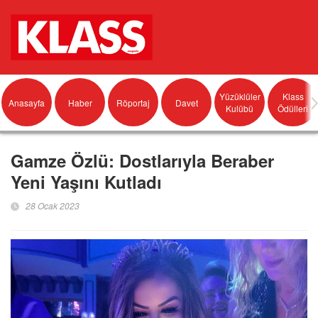
Yüzüklüler
Klass
Anasayfa
Haber
Röportaj
Davet
Kulübü
Ödülleri
Gamze Özlü: Dostlarıyla Beraber
Yeni Yaşını Kutladı
28 Ocak 2023