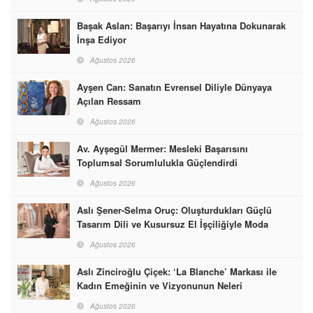
Başak Aslan: Başarıyı İnsan Hayatına Dokunarak
İnşa Ediyor
Ağustos 2026
Ayşen Can: Sanatın Evrensel Diliyle Dünyaya
Açılan Ressam
Ağustos 2026
Av. Ayşegül Mermer: Mesleki Başarısını
Toplumsal Sorumlulukla Güçlendirdi
Ağustos 2026
Aslı Şener-Selma Oruç: Oluşturdukları Güçlü
Tasarım Dili ve Kusursuz El İşçiliğiyle Moda
Dünyasına İmzalarını Attılar
Ağustos 2026
Aslı Zinciroğlu Çiçek: ‘La Blanche’ Markası ile
Kadın Emeğinin ve Vizyonunun Neleri
Başarabileceğinin En Güzel Örneğini Sunuyor
Ağustos 2026