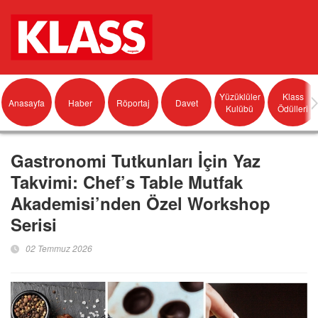
Yüzüklüler
Klass
Anasayfa
Haber
Röportaj
Davet
Kulübü
Ödülleri
Gastronomi Tutkunları İçin Yaz
Takvimi: Chef’s Table Mutfak
Akademisi’nden Özel Workshop
Serisi
02 Temmuz 2026