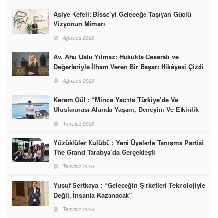
Asiye Kefeli: Bisse’yi Geleceğe Taşıyan Güçlü
Vizyonun Mimarı
Ağustos 2026
Av. Ahu Uslu Yılmaz: Hukukta Cesareti ve
Değerleriyle İlham Veren Bir Başarı Hikâyesi Çizdi
Ağustos 2026
Kerem Gül : “Minoa Yachts Türkiye’de Ve
Uluslararası Alanda Yaşam, Deneyim Ve Etkinlik
Markası Olacak”
Temmuz 2026
Yüzüklüler Kulübü : Yeni Üyelerle Tanışma Partisi
The Grand Tarabya’da Gerçekleşti
Temmuz 2026
Yusuf Sertkaya : “Geleceğin Şirketleri Teknolojiyle
Değil, İnsanla Kazanacak”
Temmuz 2026