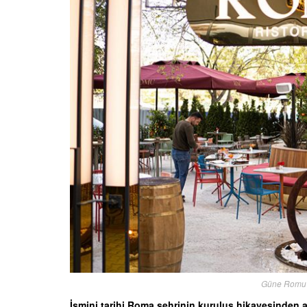
Güne Romu R
İsmini tarihi Roma şehrinin kuruluş hikayesinden 