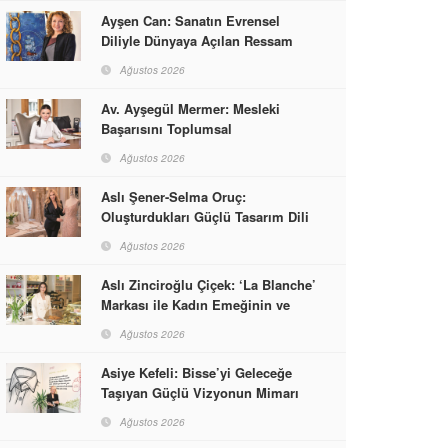
Ayşen Can: Sanatın Evrensel
Diliyle Dünyaya Açılan Ressam
Ağustos 2026
Av. Ayşegül Mermer: Mesleki
Başarısını Toplumsal
Sorumlulukla Güçlendirdi
Ağustos 2026
Aslı Şener-Selma Oruç:
Oluşturdukları Güçlü Tasarım Dili
ve Kusursuz El İşçiliğiyle Moda
Ağustos 2026
Dünyasına İmzalarını Attılar
Aslı Zinciroğlu Çiçek: ‘La Blanche’
Markası ile Kadın Emeğinin ve
Vizyonunun Neleri
Ağustos 2026
Başarabileceğinin En Güzel
Örneğini Sunuyor
Asiye Kefeli: Bisse’yi Geleceğe
Taşıyan Güçlü Vizyonun Mimarı
Ağustos 2026