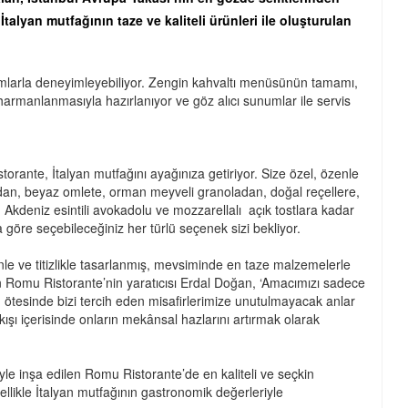
talyan mutfağının taze ve kaliteli ürünleri ile oluşturulan
yorumlarla deneyimleyebiliyor. Zengin kahvaltı menüsünün tamamı,
harmanlanmasıyla hazırlanıyor ve göz alıcı sunumlar ile servis
storante, İtalyan mutfağını ayağınıza getiriyor. Size özel, özenle
ndan, beyaz omlete, orman meyveli granoladan, doğal reçellere,
kdeniz esintili avokadolu ve mozzarellalı açık tostlara kadar
göre seçebileceğiniz her türlü seçenek sizi bekliyor.
nle ve titizlikle tasarlanmış, mevsiminde en taze malzemelerle
eyen Romu Ristorante’nin yaratıcısı Erdal Doğan, ‘Amacımızı sadece
ötesinde bizi tercih eden misafirlerimize unutulmayacak anlar
şı içerisinde onların mekânsal hazlarını artırmak olarak
le inşa edilen Romu Ristorante’de en kaliteli ve seçkin
llikle İtalyan mutfağının gastronomik değerleriyle