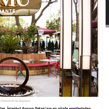
istorante’de Başlayın
alan, İstanbul Avrupa Yakası’nın en gözde semtlerinden