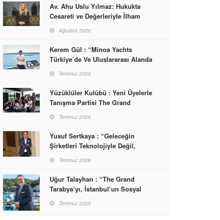
Av. Ahu Uslu Yılmaz: Hukukta
Cesareti ve Değerleriyle İlham
Veren Bir Başarı Hikâyesi Çizdi
Ağustos 2026
Kerem Gül : “Minoa Yachts
Türkiye’de Ve Uluslararası Alanda
Yaşam, Deneyim Ve Etkinlik
Temmuz 2026
Markası Olacak”
Yüzüklüler Kulübü : Yeni Üyelerle
Tanışma Partisi The Grand
Tarabya’da Gerçekleşti
Temmuz 2026
Yusuf Sertkaya : “Geleceğin
Şirketleri Teknolojiyle Değil,
İnsanla Kazanacak”
Temmuz 2026
Uğur Talayhan : “The Grand
Tarabya’yı, İstanbul’un Sosyal
Hayatına Yön Veren Bir
Temmuz 2026
Destinasyon Haline Getirmeyi
Hedefliyorum”