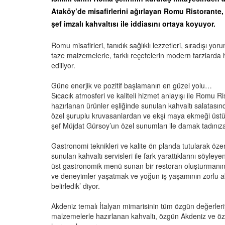
Ataköy’de misafirlerini ağırlayan Romu Ristorante, İ
şef imzalı kahvaltısı ile iddiasını ortaya koyuyor.
Romu misafirleri, tanıdık sağlıklı lezzetleri, sıradışı 
taze malzemelerle, farklı reçetelerin modern tarzlarda 
ediliyor.
Güne enerjik ve pozitif başlamanın en güzel yolu…
Sıcacık atmosferi ve kaliteli hizmet anlayışı ile Romu Ri
hazırlanan ürünler eşliğinde sunulan kahvaltı salatası
özel şuruplu kruvasanlardan ve ekşi maya ekmeği üstü A
şef Müjdat Gürsoy’un özel sunumları ile damak tadınıza 
Gastronomi teknikleri ve kalite ön planda tutularak öze
sunulan kahvaltı servisleri ile fark yarattıklarını söyl
üst gastronomik menü sunan bir restoran oluşturmanın 
ve deneyimler yaşatmak ve yoğun iş yaşamının zorlu akı
belirledik’ diyor.
Akdeniz temalı İtalyan mimarisinin tüm özgün değerleriy
malzemelerle hazırlanan kahvaltı, özgün Akdeniz ve öze