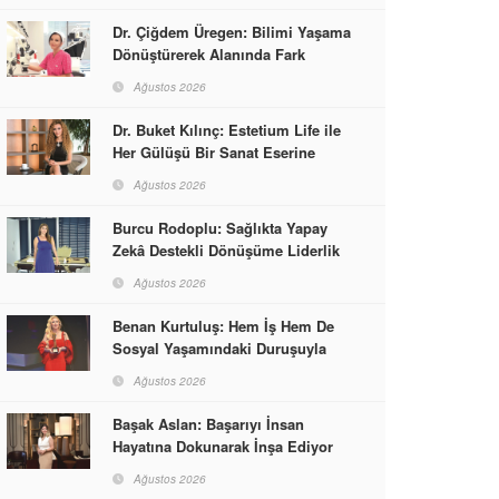
Dr. Çiğdem Üregen: Bilimi Yaşama
Dönüştürerek Alanında Fark
Yaratıyor
Ağustos 2026
Dr. Buket Kılınç: Estetium Life ile
Her Gülüşü Bir Sanat Eserine
Dönüştürüyor
Ağustos 2026
Burcu Rodoplu: Sağlıkta Yapay
Zekâ Destekli Dönüşüme Liderlik
Ediyor
Ağustos 2026
Benan Kurtuluş: Hem İş Hem De
Sosyal Yaşamındaki Duruşuyla
Kadınlara Rol Model Oldu
Ağustos 2026
Başak Aslan: Başarıyı İnsan
Hayatına Dokunarak İnşa Ediyor
Ağustos 2026