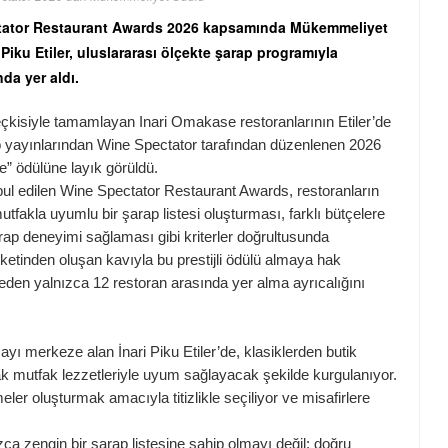
ectator Restaurant Awards 2026 kapsamında Mükemmeliyet
Piku Etiler, uluslararası ölçekte şarap programıyla
nda yer aldı.
kisiyle tamamlayan Inari Omakase restoranlarının Etiler’de
p yayınlarından Wine Spectator tarafından düzenlenen 2026
 ödülüne layık görüldü.
bul edilen Wine Spectator Restaurant Awards, restoranların
utfakla uyumlu bir şarap listesi oluşturması, farklı bütçelere
ap deneyimi sağlaması gibi kriterler doğrultusunda
etiketinden oluşan kavıyla bu prestijli ödülü almaya hak
eden yalnızca 12 restoran arasında yer alma ayrıcalığını
ayı merkeze alan İnari Piku Etiler’de, klasiklerden butik
ak mutfak lezzetleriyle uyum sağlayacak şekilde kurgulanıyor.
er oluşturmak amacıyla titizlikle seçiliyor ve misafirlere
ca zengin bir şarap listesine sahip olmayı değil; doğru