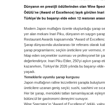
Dünyanın en prestijli ödüllerinden olan Wine Sp
Ödülü’ne (Award of Excellence) layık görülen Inari 
Türkiye’de bu başarıyı elde eden 12 restoran arası
Modern Japon mutfağını özenle oluşturduğu şarap seç
yer alan mekanı Inari Piku, dünyanın en saygın şara
Restaurant Awards kapsamında “Award of Excellence”
Şarap dünyasında uluslararası bir referans olarak ka
şarap programlarını; seçkin üreticilere yer vermesi, m
hitap eden seçenekler sunması ve profesyonel bir şar
değerlendiriyor. Inari Piku Etiler, 250’yi aşkın şarap 
kazanırken, Türkiye’de 2026 yılında bu başarıyı elde 
yaşadı.
Yemeklerle uyumlu şarap kurgusu
Japon mutfağının rafine lezzetlerini şarapla buluşturm
üreticilere uzanan geniş seçki; sushi, sashimi ve sıc
Her bir şarap, menüdeki tatları tamamlayacak eşleşmel
bütüncül bir gastronomi deneyimi sunuyor.
Wine Spectator’ın “Award of Excellence” ödülü, yalnız