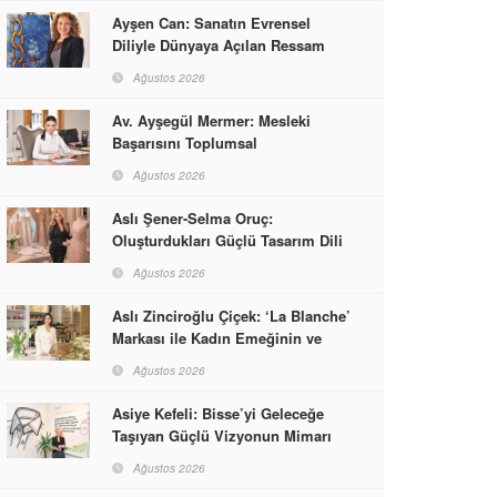
Ayşen Can: Sanatın Evrensel
Diliyle Dünyaya Açılan Ressam
Ağustos 2026
Av. Ayşegül Mermer: Mesleki
Başarısını Toplumsal
Sorumlulukla Güçlendirdi
Ağustos 2026
Aslı Şener-Selma Oruç:
Oluşturdukları Güçlü Tasarım Dili
ve Kusursuz El İşçiliğiyle Moda
Ağustos 2026
Dünyasına İmzalarını Attılar
Aslı Zinciroğlu Çiçek: ‘La Blanche’
Markası ile Kadın Emeğinin ve
Vizyonunun Neleri
Ağustos 2026
Başarabileceğinin En Güzel
Örneğini Sunuyor
Asiye Kefeli: Bisse’yi Geleceğe
Taşıyan Güçlü Vizyonun Mimarı
Ağustos 2026