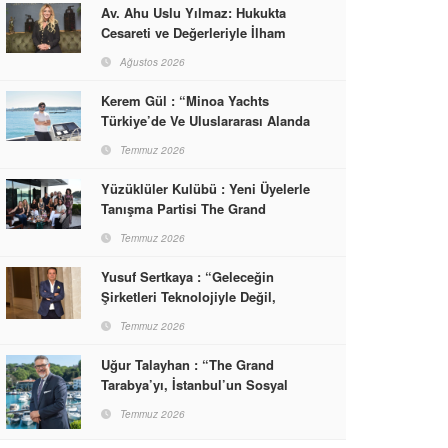
Av. Ahu Uslu Yılmaz: Hukukta
Cesareti ve Değerleriyle İlham
Veren Bir Başarı Hikâyesi Çizdi
Ağustos 2026
Kerem Gül : “Minoa Yachts
Türkiye’de Ve Uluslararası Alanda
Yaşam, Deneyim Ve Etkinlik
Temmuz 2026
Markası Olacak”
Yüzüklüler Kulübü : Yeni Üyelerle
Tanışma Partisi The Grand
Tarabya’da Gerçekleşti
Temmuz 2026
Yusuf Sertkaya : “Geleceğin
Şirketleri Teknolojiyle Değil,
İnsanla Kazanacak”
Temmuz 2026
Uğur Talayhan : “The Grand
Tarabya’yı, İstanbul’un Sosyal
Hayatına Yön Veren Bir
Temmuz 2026
Destinasyon Haline Getirmeyi
Hedefliyorum”