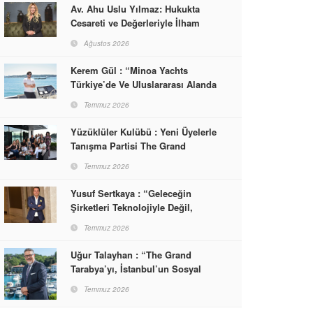
Av. Ahu Uslu Yılmaz: Hukukta
Cesareti ve Değerleriyle İlham
Veren Bir Başarı Hikâyesi Çizdi
Ağustos 2026
Kerem Gül : “Minoa Yachts
Türkiye’de Ve Uluslararası Alanda
Yaşam, Deneyim Ve Etkinlik
Temmuz 2026
Markası Olacak”
Yüzüklüler Kulübü : Yeni Üyelerle
Tanışma Partisi The Grand
Tarabya’da Gerçekleşti
Temmuz 2026
Yusuf Sertkaya : “Geleceğin
Şirketleri Teknolojiyle Değil,
İnsanla Kazanacak”
Temmuz 2026
Uğur Talayhan : “The Grand
Tarabya’yı, İstanbul’un Sosyal
Hayatına Yön Veren Bir
Temmuz 2026
Destinasyon Haline Getirmeyi
Hedefliyorum”