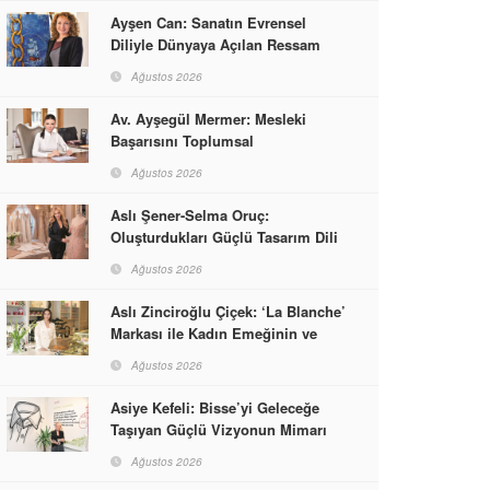
Ayşen Can: Sanatın Evrensel
Diliyle Dünyaya Açılan Ressam
Ağustos 2026
Av. Ayşegül Mermer: Mesleki
Başarısını Toplumsal
Sorumlulukla Güçlendirdi
Ağustos 2026
Aslı Şener-Selma Oruç:
Oluşturdukları Güçlü Tasarım Dili
ve Kusursuz El İşçiliğiyle Moda
Ağustos 2026
Dünyasına İmzalarını Attılar
Aslı Zinciroğlu Çiçek: ‘La Blanche’
Markası ile Kadın Emeğinin ve
Vizyonunun Neleri
Ağustos 2026
Başarabileceğinin En Güzel
Örneğini Sunuyor
Asiye Kefeli: Bisse’yi Geleceğe
Taşıyan Güçlü Vizyonun Mimarı
Ağustos 2026