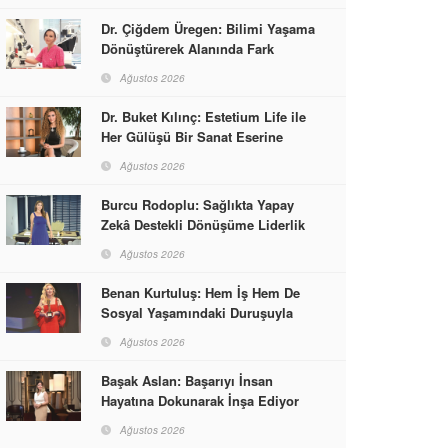
Dr. Çiğdem Üregen: Bilimi Yaşama
Dönüştürerek Alanında Fark
Yaratıyor
Ağustos 2026
Dr. Buket Kılınç: Estetium Life ile
Her Gülüşü Bir Sanat Eserine
Dönüştürüyor
Ağustos 2026
Burcu Rodoplu: Sağlıkta Yapay
Zekâ Destekli Dönüşüme Liderlik
Ediyor
Ağustos 2026
Benan Kurtuluş: Hem İş Hem De
Sosyal Yaşamındaki Duruşuyla
Kadınlara Rol Model Oldu
Ağustos 2026
Başak Aslan: Başarıyı İnsan
Hayatına Dokunarak İnşa Ediyor
Ağustos 2026