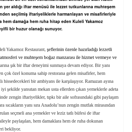
 yer aldığı iftar menüsü ile lezzet tutkunlarına muhteşem
inden seçilmiş iftariyeliklerle harmanlayan ve misafirleriyle
la hem damağa hem ruha hitap eden Kuleli Yakamoz
yifli bir huzur olanağı sunuyor.
uleli Yakamoz Restaurant,
şeflerinin özenle hazırladığı lezzetli
cak atmosferi ve muhteşem boğaz manzarası ile hizmet vermeye ve
rına şık bir iftar deneyimi sunmaya devam ediyor.
Bir yanı
en çok özel konuma sahip restorana gelen misafirler
,
hem
lı hissedecekleri
bir ambiyans ile karşılaşıyor. R
amazan ayına
iyi şekilde yansıtan mekan usta ellerden çıkan yemeklerle adeta
ünde z
engin iftariyelikler, tıpkı bir aile sofrasındaki gibi paylaşım
 ara sıcakların yanı sıra Anadolu’nun zengin mutfak mirasından
rulan seçmeli ana yemekler ve leziz tatlı büfesi de
iftar
 aileyle paylaşılan, hem damaklara hem de ruha dokunan
eri bekliyor.