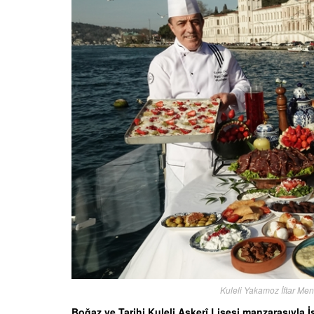
Kuleli Yakamoz İftar Me
Boğaz ve Tarihi Kuleli Askerî Lisesi manzarasıyla 