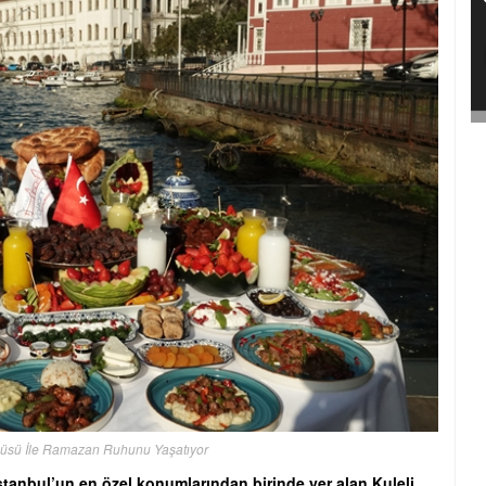
nüsü İle Ramazan Ruhunu Yaşatıyor
İstanbul’un en özel konumlarından birinde yer alan Kuleli