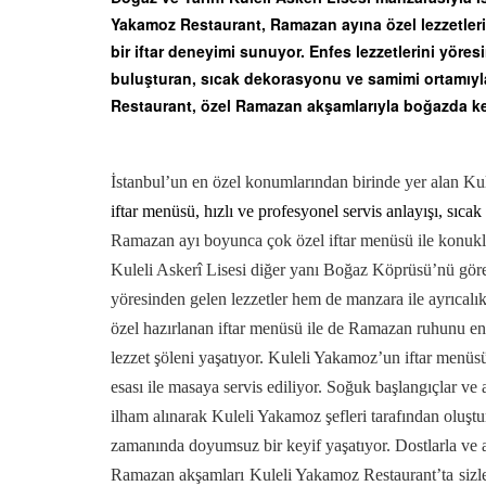
Yakamoz Restaurant, Ramazan ayına özel lezzetlerin
bir iftar deneyimi sunuyor. Enfes lezzetlerini yöres
buluşturan, sıcak dekorasyonu ve samimi ortamıy
Restaurant, özel Ramazan akşamlarıyla boğazda ke
İstanbul’un en özel konumlarından birinde yer alan K
iftar menüsü, hızlı ve profesyonel servis anlayışı, sı
Ramazan ayı boyunca çok özel iftar menüsü ile konukla
Kuleli Askerî Lisesi diğer yanı Boğaz Köprüsü
’
nü gör
yöresinden gelen lezzetler hem de manzara ile ayrıcalık
özel hazırlanan iftar menüsü ile de Ramazan ruhunu en 
lezzet şöleni yaşatıyor. Kuleli Yakamoz’un iftar menüs
esası ile masaya servis ediliyor. Soğuk başlangıçlar ve
ilham alınarak Kuleli Yakamoz şefleri tarafından oluştu
zamanında doyumsuz bir keyif yaşatıyor.
Dostlarla ve
Ramazan akşamları
Kuleli Yakamoz Restaurant
’ta
sizl