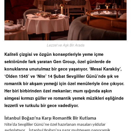
Lezzet ve Aşk Bir Arada
Kaliteli çizgisi ve özgün konseptleriyle yeme içme
sektöründe fark yaratan Gen Group, özel günlerde de
konuklarına unutulmaz bir gece yaşatıyor. ‘Mesai Karaköy’,
‘Olden 1545’ ve ‘Nite’ 14 Şubat Sevgililer Günü’nde şık ve
romantik bir akşam yemeği için özel menüleriyle öne çıkıyor.
Her biri birbirinden özel mekanlar; mum ışığında aşkın
simgesi kırmızı güller ve romantik yemek müzikleri eşliğinde
lezzetli ve tutkulu bir gece vadediyor.
İstanbul Boğazı’na Karşı Romantik Bir Kutlama
Nite’da Sevgililer Günü’ne özel hazırlanan masaları yıldızlar
aydınlatıyor… İstanbul Boğazı’na nazır muhteşem panoramik