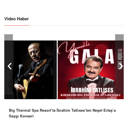
Video Haber
Big Thermal Spa Resort’ta İbrahim Tatlıses’ten Neşet Ertaş’a
Robbie Williams’tan İstanbul’a Mesaj: “Unutulmaz Bir Gece
Saygı Konseri
Olacak”