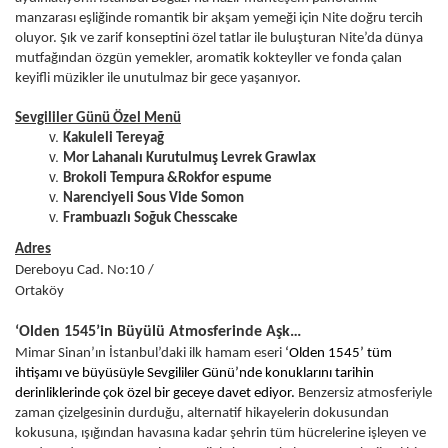
manzarası eşliğinde romantik bir akşam yemeği için Nite doğru tercih
oluyor. Şık ve zarif konseptini özel tatlar ile buluşturan Nite’da dünya
mutfağından özgün yemekler, aromatik kokteyller ve fonda çalan
keyifli müzikler ile unutulmaz bir gece yaşanıyor.
Sevgililer Günü Özel Menü
Kakuleli Tereyağ
Mor Lahanalı Kurutulmuş Levrek Grawlax
Brokoli Tempura &Rokfor espume
Narenciyeli Sous Vide Somon
Frambuazlı Soğuk Chesscake
Adres
Dereboyu Cad. No:10 /
Ortaköy
‘Olden 1545’in Büyülü Atmosferinde Aşk…
Mimar Sinan’ın İstanbul’daki ilk hamam eseri
‘Olden 1545’ tüm
ihtişamı ve büyüsüyle Sevgililer Günü’nde konuklarını tarihin
derinliklerinde çok özel bir geceye davet ediyor.
Benzersiz atmosferiyle
zaman çizelgesinin durduğu, alternatif hikayelerin dokusundan
kokusuna, ışığından havasına kadar şehrin tüm hücrelerine işleyen ve