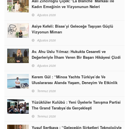
Aslı Zinciroğlu Çiçek: ‘La Blanche’ Markası ile
Kadın Emeğinin ve Vizyonunun Neleri
Başarabileceğinin En Güzel Örneğini Sunuyor
Ağustos 2026
Asiye Kefeli: Bisse’yi Geleceğe Taşıyan Güçlü
Vizyonun Mimarı
Ağustos 2026
Av. Ahu Uslu Yılmaz: Hukukta Cesareti ve
Değerleriyle İlham Veren Bir Başarı Hikâyesi Çizdi
Ağustos 2026
Kerem Gül : “Minoa Yachts Türkiye’de Ve
Uluslararası Alanda Yaşam, Deneyim Ve Etkinlik
Markası Olacak”
Temmuz 2026
Yüzüklüler Kulübü : Yeni Üyelerle Tanışma Partisi
The Grand Tarabya’da Gerçekleşti
Temmuz 2026
Yusuf Sertkaya : “Geleceğin Şirketleri Teknolojiyle