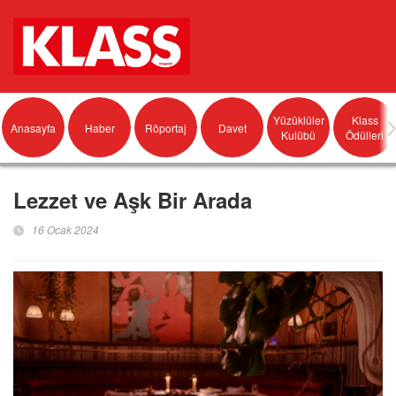
Yüzüklüler
Klass
Anasayfa
Haber
Röportaj
Davet
Kulübü
Ödülleri
Lezzet ve Aşk Bir Arada
16 Ocak 2024