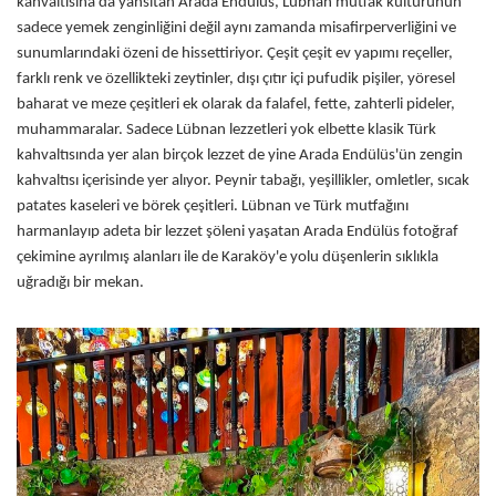
kahvaltısına da yansıtan Arada Endülüs, Lübnan mutfak kültürünün
sadece yemek zenginliğini değil aynı zamanda misafirperverliğini ve
sunumlarındaki özeni de hissettiriyor. Çeşit çeşit ev yapımı reçeller,
farklı renk ve özellikteki zeytinler, dışı çıtır içi pufudik pişiler, yöresel
baharat ve meze çeşitleri ek olarak da falafel, fette, zahterli pideler,
muhammaralar. Sadece Lübnan lezzetleri yok elbette klasik Türk
kahvaltısında yer alan birçok lezzet de yine Arada Endülüs'ün zengin
kahvaltısı içerisinde yer alıyor. Peynir tabağı, yeşillikler, omletler, sıcak
patates kaseleri ve börek çeşitleri. Lübnan ve Türk mutfağını
harmanlayıp adeta bir lezzet şöleni yaşatan Arada Endülüs fotoğraf
çekimine ayrılmış alanları ile de Karaköy'e yolu düşenlerin sıklıkla
uğradığı bir mekan.