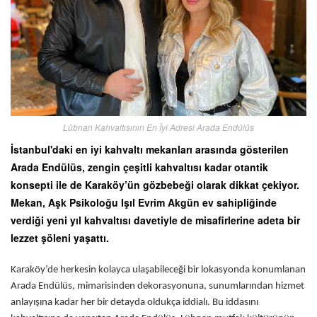
Lübnan Kahvaltısının En İyi Adresi Arada Endülüs
İstanbul'daki en iyi kahvaltı mekanları arasında gösterilen
Arada Endülüs, zengin çeşitli kahvaltısı kadar otantik
konsepti ile de Karaköy’ün gözbebeği olarak dikkat çekiyor.
Mekan, Aşk Psikoloğu Işıl Evrim Akgün ev sahipliğinde
verdiği yeni yıl kahvaltısı davetiyle de misafirlerine adeta bir
lezzet şöleni yaşattı.
Karaköy’de herkesin kolayca ulaşabileceği bir lokasyonda konumlanan
Arada Endülüs, mimarisinden dekorasyonuna, sunumlarından hizmet
anlayışına kadar her bir detayda oldukça iddialı. Bu iddasını