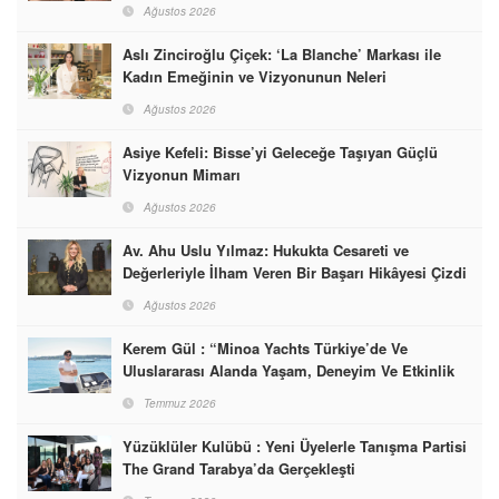
Dünyasına İmzalarını Attılar
Ağustos 2026
Aslı Zinciroğlu Çiçek: ‘La Blanche’ Markası ile
Kadın Emeğinin ve Vizyonunun Neleri
Başarabileceğinin En Güzel Örneğini Sunuyor
Ağustos 2026
Asiye Kefeli: Bisse’yi Geleceğe Taşıyan Güçlü
Vizyonun Mimarı
Ağustos 2026
Av. Ahu Uslu Yılmaz: Hukukta Cesareti ve
Değerleriyle İlham Veren Bir Başarı Hikâyesi Çizdi
Ağustos 2026
Kerem Gül : “Minoa Yachts Türkiye’de Ve
Uluslararası Alanda Yaşam, Deneyim Ve Etkinlik
Markası Olacak”
Temmuz 2026
Yüzüklüler Kulübü : Yeni Üyelerle Tanışma Partisi
The Grand Tarabya’da Gerçekleşti