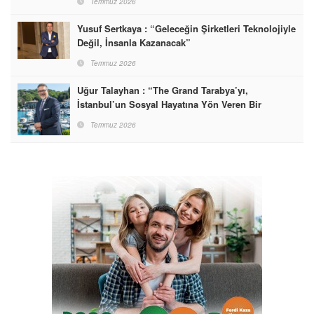
Temmuz 2026
Yusuf Sertkaya : “Geleceğin Şirketleri Teknolojiyle
Değil, İnsanla Kazanacak”
Temmuz 2026
Uğur Talayhan : “The Grand Tarabya’yı,
İstanbul’un Sosyal Hayatına Yön Veren Bir
Destinasyon Haline Getirmeyi Hedefliyorum”
Temmuz 2026