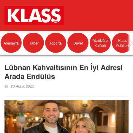
Yüzüklüler
Klass
Anasayfa
Haber
Röportaj
Davet
Kulübü
Ödülleri
Lübnan Kahvaltısının En İyi Adresi
Arada Endülüs
20 Aralık 2023