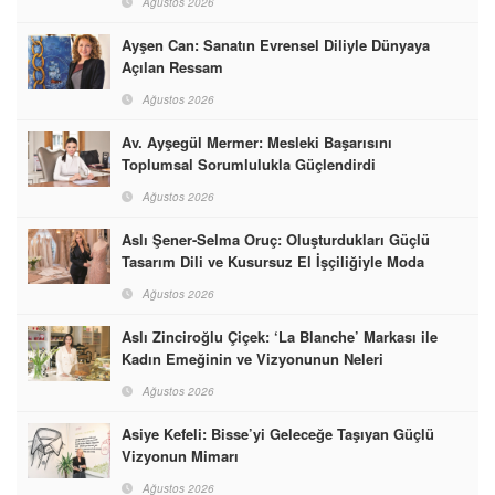
Ağustos 2026
Ayşen Can: Sanatın Evrensel Diliyle Dünyaya
Açılan Ressam
Ağustos 2026
Av. Ayşegül Mermer: Mesleki Başarısını
Toplumsal Sorumlulukla Güçlendirdi
Ağustos 2026
Aslı Şener-Selma Oruç: Oluşturdukları Güçlü
Tasarım Dili ve Kusursuz El İşçiliğiyle Moda
Dünyasına İmzalarını Attılar
Ağustos 2026
Aslı Zinciroğlu Çiçek: ‘La Blanche’ Markası ile
Kadın Emeğinin ve Vizyonunun Neleri
Başarabileceğinin En Güzel Örneğini Sunuyor
Ağustos 2026
Asiye Kefeli: Bisse’yi Geleceğe Taşıyan Güçlü
Vizyonun Mimarı
Ağustos 2026