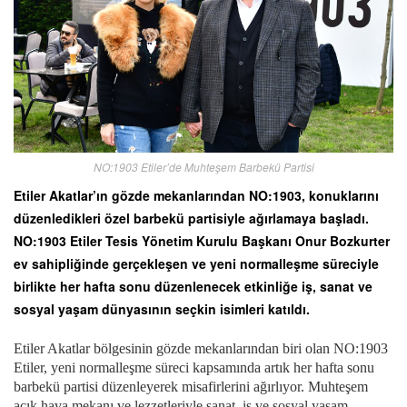
NO:1903 Etiler’de Muhteşem Barbekü Partisi
Etiler Akatlar’ın gözde mekanlarından NO:1903, konuklarını
düzenledikleri özel barbekü partisiyle ağırlamaya başladı.
NO:1903 Etiler Tesis Yönetim Kurulu Başkanı Onur Bozkurter
ev sahipliğinde gerçekleşen ve yeni normalleşme süreciyle
birlikte her hafta sonu düzenlenecek etkinliğe iş, sanat ve
sosyal yaşam dünyasının seçkin isimleri katıldı.
Etiler Akatlar bölgesinin gözde mekanlarından biri olan NO:1903
Etiler, yeni normalleşme süreci kapsamında artık her hafta sonu
barbekü partisi düzenleyerek misafirlerini ağırlıyor. Muhteşem
açık hava mekanı ve lezzetleriyle sanat, iş ve sosyal yaşam