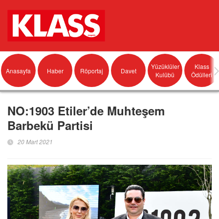
Yüzüklüler
Klass
Anasayfa
Haber
Röportaj
Davet
Kulübü
Ödülleri
NO:1903 Etiler’de Muhteşem
Barbekü Partisi
20 Mart 2021