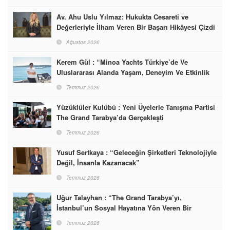
Av. Ahu Uslu Yılmaz: Hukukta Cesareti ve
Değerleriyle İlham Veren Bir Başarı Hikâyesi Çizdi
Ağustos 2026
Kerem Gül : “Minoa Yachts Türkiye’de Ve
Uluslararası Alanda Yaşam, Deneyim Ve Etkinlik
Markası Olacak”
Temmuz 2026
Yüzüklüler Kulübü : Yeni Üyelerle Tanışma Partisi
The Grand Tarabya’da Gerçekleşti
Temmuz 2026
Yusuf Sertkaya : “Geleceğin Şirketleri Teknolojiyle
Değil, İnsanla Kazanacak”
Temmuz 2026
Uğur Talayhan : “The Grand Tarabya’yı,
İstanbul’un Sosyal Hayatına Yön Veren Bir
Destinasyon Haline Getirmeyi Hedefliyorum”
Temmuz 2026