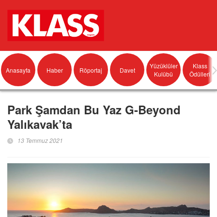
Yüzüklüler
Klass
Anasayfa
Haber
Röportaj
Davet
Kulübü
Ödülleri
Park Şamdan Bu Yaz G-Beyond
Yalıkavak’ta
13 Temmuz 2021