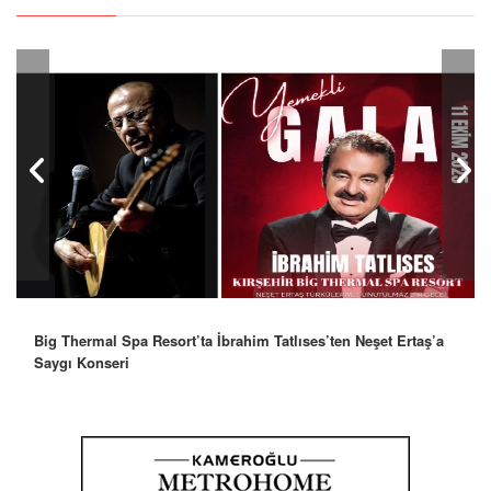
Big Thermal Spa Resort’ta İbrahim Tatlıses’ten Neşet Ertaş’a
Robbie Williams’tan İstanbul’a Mesaj: “Unutulmaz Bir Gece
Saygı Konseri
Olacak”