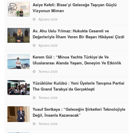
Asiye Kefeli: Bisse’yi Geleceğe Taşıyan Güçlü
Vizyonun Mimarı
Ağustos 2026
Av. Ahu Uslu Yılmaz: Hukukta Cesareti ve
Değerleriyle İlham Veren Bir Başarı Hikâyesi Çizdi
Ağustos 2026
Kerem Gül : “Minoa Yachts Türkiye’de Ve
Uluslararası Alanda Yaşam, Deneyim Ve Etkinlik
Markası Olacak”
Temmuz 2026
Yüzüklüler Kulübü : Yeni Üyelerle Tanışma Partisi
The Grand Tarabya’da Gerçekleşti
Temmuz 2026
Yusuf Sertkaya : “Geleceğin Şirketleri Teknolojiyle
Değil, İnsanla Kazanacak”
Temmuz 2026