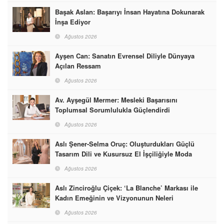
Başak Aslan: Başarıyı İnsan Hayatına Dokunarak
İnşa Ediyor
Ağustos 2026
Ayşen Can: Sanatın Evrensel Diliyle Dünyaya
Açılan Ressam
Ağustos 2026
Av. Ayşegül Mermer: Mesleki Başarısını
Toplumsal Sorumlulukla Güçlendirdi
Ağustos 2026
Aslı Şener-Selma Oruç: Oluşturdukları Güçlü
Tasarım Dili ve Kusursuz El İşçiliğiyle Moda
Dünyasına İmzalarını Attılar
Ağustos 2026
Aslı Zinciroğlu Çiçek: ‘La Blanche’ Markası ile
Kadın Emeğinin ve Vizyonunun Neleri
Başarabileceğinin En Güzel Örneğini Sunuyor
Ağustos 2026