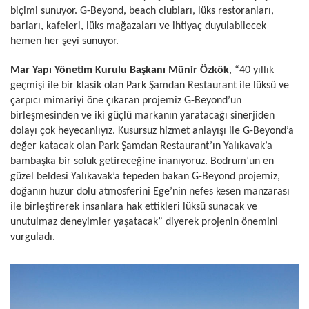
biçimi sunuyor. G-Beyond, beach clubları, lüks restoranları,
barları, kafeleri, lüks mağazaları ve ihtiyaç duyulabilecek
hemen her şeyi sunuyor.
Mar Yapı Yönetim Kurulu Başkanı Münir Özkök
, “40 yıllık
geçmişi ile bir klasik olan Park Şamdan Restaurant ile lüksü ve
çarpıcı mimariyi öne çıkaran projemiz G-Beyond’un
birleşmesinden ve iki güçlü markanın yaratacağı sinerjiden
dolayı çok heyecanlıyız. Kusursuz hizmet anlayışı ile G-Beyond’a
değer katacak olan Park Şamdan Restaurant’ın Yalıkavak’a
bambaşka bir soluk getireceğine inanıyoruz. Bodrum’un en
güzel beldesi Yalıkavak’a tepeden bakan G-Beyond projemiz,
doğanın huzur dolu atmosferini Ege’nin nefes kesen manzarası
ile birleştirerek insanlara hak ettikleri lüksü sunacak ve
unutulmaz deneyimler yaşatacak” diyerek projenin önemini
vurguladı.