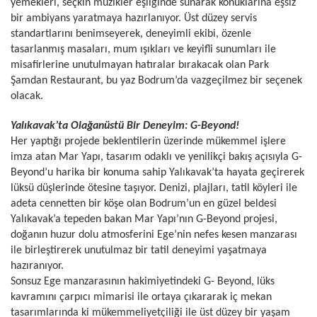
yemekleri, seçkin müzikler eşliğinde sunarak konuklarına eşsiz
bir ambiyans yaratmaya hazırlanıyor. Üst düzey servis
standartlarını benimseyerek, deneyimli ekibi, özenle
tasarlanmış masaları, mum ışıkları ve keyifli sunumları ile
misafirlerine unutulmayan hatıralar bırakacak olan Park
Şamdan Restaurant, bu yaz Bodrum’da vazgeçilmez bir seçenek
olacak.
Yalıkavak’ta Olağanüstü Bir Deneyim: G-Beyond!
Her yaptığı projede beklentilerin üzerinde mükemmel işlere
imza atan Mar Yapı, tasarım odaklı ve yenilikçi bakış açısıyla G-
Beyond’u harika bir konuma sahip Yalıkavak’ta hayata geçirerek
lüksü düşlerinde ötesine taşıyor. Denizi, plajları, tatil köyleri ile
adeta cennetten bir köşe olan Bodrum’un en güzel beldesi
Yalıkavak’a tepeden bakan Mar Yapı’nın G-Beyond projesi,
doğanın huzur dolu atmosferini Ege’nin nefes kesen manzarası
ile birleştirerek unutulmaz bir tatil deneyimi yaşatmaya
hazıranıyor.
Sonsuz Ege manzarasının hakimiyetindeki G- Beyond, lüks
kavramını çarpıcı mimarisi ile ortaya çıkararak iç mekan
tasarımlarında ki mükemmeliyetçiliği ile üst düzey bir yaşam