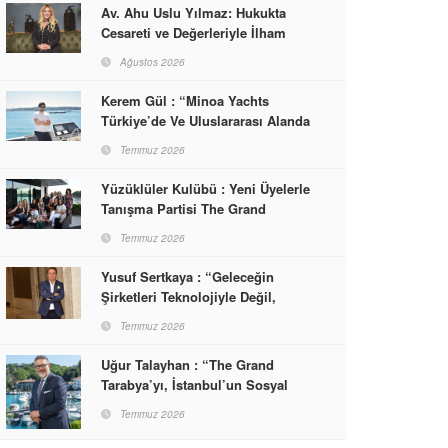
Av. Ahu Uslu Yılmaz: Hukukta
Cesareti ve Değerleriyle İlham
Veren Bir Başarı Hikâyesi Çizdi
Ağustos 2026
Kerem Gül : “Minoa Yachts
Türkiye’de Ve Uluslararası Alanda
Yaşam, Deneyim Ve Etkinlik
Temmuz 2026
Markası Olacak”
Yüzüklüler Kulübü : Yeni Üyelerle
Tanışma Partisi The Grand
Tarabya’da Gerçekleşti
Temmuz 2026
Yusuf Sertkaya : “Geleceğin
Şirketleri Teknolojiyle Değil,
İnsanla Kazanacak”
Temmuz 2026
Uğur Talayhan : “The Grand
Tarabya’yı, İstanbul’un Sosyal
Hayatına Yön Veren Bir
Temmuz 2026
Destinasyon Haline Getirmeyi
Hedefliyorum”