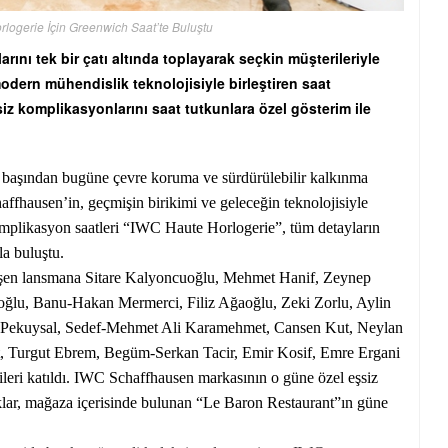
rlogerie İçin Greenwich Saat’te Buluştu
ını tek bir çatı altında toplayarak seçkin müşterileriyle
modern mühendislik teknolojisiyle birleştiren saat
iz komplikasyonlarını saat tutkunlara özel gösterim ile
in başından bugüne çevre koruma ve sürdürülebilir kalkınma
hausen’in, geçmişin birikimi ve geleceğin teknolojisiyle
komplikasyon saatleri “IWC Haute Horlogerie”, tüm detayların
la buluştu.
eşen lansmana Sitare Kalyoncuoğlu, Mehmet Hanif, Zeynep
lu, Banu-Hakan Mermerci, Filiz Ağaoğlu, Zeki Zorlu, Aylin
s Pekuysal, Sedef-Mehmet Ali Karamehmet, Cansen Kut, Neylan
t, Turgut Ebrem, Begüm-Serkan Tacir, Emir Kosif, Emre Ergani
cileri katıldı. IWC Schaffhausen markasının o güne özel eşsiz
nuklar, mağaza içerisinde bulunan “Le Baron Restaurant”ın güne