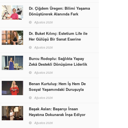
Dr. Çiğdem Üregen: Bilimi Yaşama
Dönüştürerek Alanında Fark
Yaratıyor
Ağustos 2026
Dr. Buket Kılınç: Estetium Life ile
Her Gülüşü Bir Sanat Eserine
Dönüştürüyor
Ağustos 2026
Burcu Rodoplu: Sağlıkta Yapay
Zekâ Destekli Dönüşüme Liderlik
Ediyor
Ağustos 2026
Benan Kurtuluş: Hem İş Hem De
Sosyal Yaşamındaki Duruşuyla
Kadınlara Rol Model Oldu
Ağustos 2026
Başak Aslan: Başarıyı İnsan
Hayatına Dokunarak İnşa Ediyor
Ağustos 2026