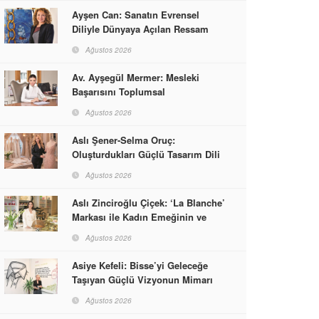
Ayşen Can: Sanatın Evrensel
Diliyle Dünyaya Açılan Ressam
Ağustos 2026
Av. Ayşegül Mermer: Mesleki
Başarısını Toplumsal
Sorumlulukla Güçlendirdi
Ağustos 2026
Aslı Şener-Selma Oruç:
Oluşturdukları Güçlü Tasarım Dili
ve Kusursuz El İşçiliğiyle Moda
Ağustos 2026
Dünyasına İmzalarını Attılar
Aslı Zinciroğlu Çiçek: ‘La Blanche’
Markası ile Kadın Emeğinin ve
Vizyonunun Neleri
Ağustos 2026
Başarabileceğinin En Güzel
Örneğini Sunuyor
Asiye Kefeli: Bisse’yi Geleceğe
Taşıyan Güçlü Vizyonun Mimarı
Ağustos 2026