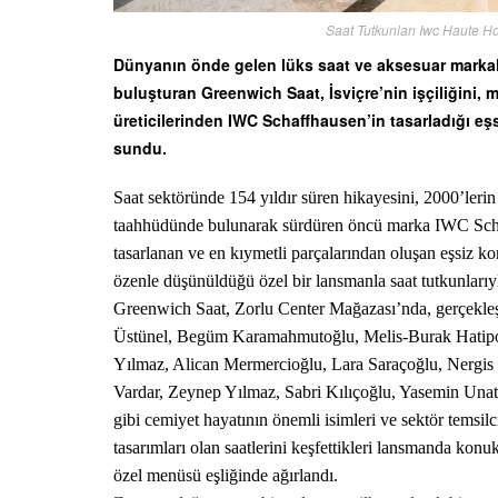
Saat Tutkunları Iwc Haute Ho
Dünyanın önde gelen lüks saat ve aksesuar markalar
buluşturan Greenwich Saat, İsviçre’nin işçiliğini, 
üreticilerinden IWC Schaffhausen’in tasarladığı eşs
sundu.
Saat sektöründe 154 yıldır süren hikayesini, 2000’ler
taahhüdünde bulunarak sürdüren öncü marka IWC Schaff
tasarlanan ve en kıymetli parçalarından oluşan eşsiz 
özenle düşünüldüğü özel bir lansmanla saat tutkunlarıy
Greenwich Saat, Zorlu Center Mağazası’nda, gerçekl
Üstünel, Begüm Karamahmutoğlu, Melis-Burak Hatipoğ
Yılmaz, Alican Mermercioğlu, Lara Saraçoğlu, Nergi
Vardar, Zeynep Yılmaz, Sabri Kılıçoğlu, Yasemin Una
gibi cemiyet hayatının önemli isimleri ve sektör temsil
tasarımları olan saatlerini keşfettikleri lansmanda ko
özel menüsü eşliğinde ağırlandı.