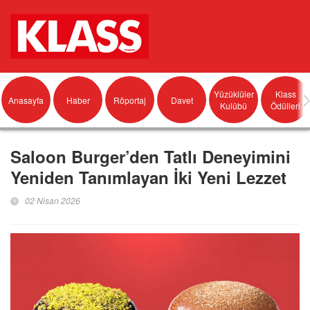
Yüzüklüler
Klass
Anasayfa
Haber
Röportaj
Davet
Kulübü
Ödülleri
Saloon Burger’den Tatlı Deneyimini
Yeniden Tanımlayan İki Yeni Lezzet
02 Nisan 2026