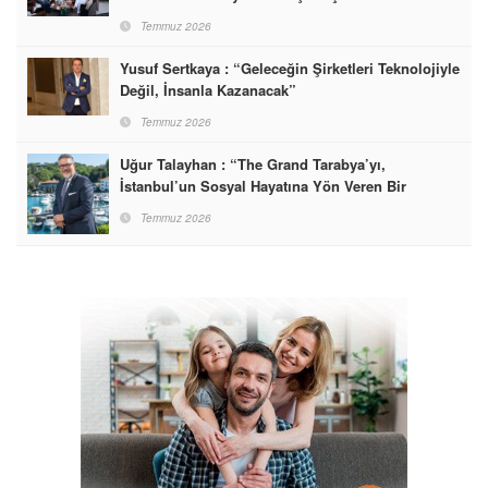
Temmuz 2026
Yusuf Sertkaya : “Geleceğin Şirketleri Teknolojiyle
Değil, İnsanla Kazanacak”
Temmuz 2026
Uğur Talayhan : “The Grand Tarabya’yı,
İstanbul’un Sosyal Hayatına Yön Veren Bir
Destinasyon Haline Getirmeyi Hedefliyorum”
Temmuz 2026