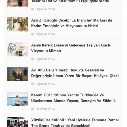
Tasarım Dili ve Kusursuz El İşçiliğiyle Moda
Dünyasına İmzalarını Attılar
Ağustos 2026
Aslı Zinciroğlu Çiçek: ‘La Blanche’ Markası ile
Kadın Emeğinin ve Vizyonunun Neleri
Başarabileceğinin En Güzel Örneğini Sunuyor
Ağustos 2026
Asiye Kefeli: Bisse’yi Geleceğe Taşıyan Güçlü
Vizyonun Mimarı
Ağustos 2026
Av. Ahu Uslu Yılmaz: Hukukta Cesareti ve
Değerleriyle İlham Veren Bir Başarı Hikâyesi Çizdi
Ağustos 2026
Kerem Gül : “Minoa Yachts Türkiye’de Ve
Uluslararası Alanda Yaşam, Deneyim Ve Etkinlik
Markası Olacak”
Temmuz 2026
Yüzüklüler Kulübü : Yeni Üyelerle Tanışma Partisi
The Grand Tarabya’da Gerçekleşti