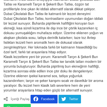
Tatlısı ve Karamelli Tarçın & Şekerli Bun Tatlısı, özgün tat
profilleriyle öne çıkan iki iddialı alternatif olarak dikkat çekiyor.
Dubai Çikolatalı Bun Tatlısı ile katmanlı bir lezzet deneyimi
Dubai Çikolatalı Bun Tatlısı, kontrastların uyumundan doğan iddialı
bir lezzet sunuyor. Buharda pişirilerek hafifliğini koruyan bun
ekmeği, kısa süreli kızartma ile dışı ince bir çıtırlık kazanırken iç
dokusu yumuşaklığını muhafaza ediyor. Üzerine eklenen yoğun ve
akışkan çikolata sosu, tatlıya derinlik katarken; taze toz Antep
fıstıkları lezzeti hem aromatik hem de dokusal olarak
zenginleştiriyor. Her lokmada farklı bir katmanın hissedildiği bu
özel tarif, farklı tat arayanlara hitap ediyor.
Klasik lezzetlere yeni bir yorum: Karamelli Tarçın & Şekerli Bun
Karamelli Tarçın & Şekerli Bun Tatlısı ise tanıdık tatları modern bir
yorumla buluşturuyor. Buharda pişirilmiş bun ekmeğinin hafifliği,
kızartma sonrası elde edilen ince çıtır doku ile dengeleniyor.
Üzerine eklenen ipeksi karamel sos, tatlıya yoğunluk
kazandırırken; tarçın ve şeker karışımı sıcak ve davetkâr bir aroma
yaratıyor. Bu lezzet hem klasik tatlı severlere hem de yeni
yorumlar arayanlara hitap eden güçlü bir alternatif sunuyor.
İçeriği Paylaş
Facebook
Twitter