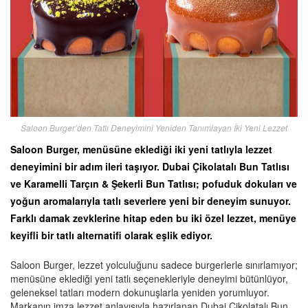
Saloon Burger’den Tatlı Deneyimini Yeniden Tanımlayan İki Yeni Lezzet
Saloon Burger, menüsüne eklediği iki yeni tatlıyla lezzet
deneyimini bir adım ileri taşıyor. Dubai Çikolatalı Bun Tatlısı
ve Karamelli Tarçın & Şekerli Bun Tatlısı; pofuduk dokuları ve
yoğun aromalarıyla tatlı severlere yeni bir deneyim sunuyor.
Farklı damak zevklerine hitap eden bu iki özel lezzet, menüye
keyifli bir tatlı alternatifi olarak eşlik ediyor.
Saloon Burger, lezzet yolculuğunu sadece burgerlerle sınırlamıyor;
menüsüne eklediği yeni tatlı seçenekleriyle deneyimi bütünlüyor,
geleneksel tatları modern dokunuşlarla yeniden yorumluyor.
Markanın imza lezzet anlayışıyla hazırlanan Dubai Çikolatalı Bun