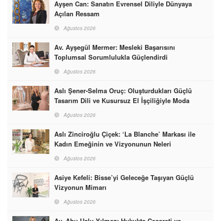
Ayşen Can: Sanatın Evrensel Diliyle Dünyaya
Açılan Ressam
Ağustos 2026
Av. Ayşegül Mermer: Mesleki Başarısını
Toplumsal Sorumlulukla Güçlendirdi
Ağustos 2026
Aslı Şener-Selma Oruç: Oluşturdukları Güçlü
Tasarım Dili ve Kusursuz El İşçiliğiyle Moda
Dünyasına İmzalarını Attılar
Ağustos 2026
Aslı Zinciroğlu Çiçek: ‘La Blanche’ Markası ile
Kadın Emeğinin ve Vizyonunun Neleri
Başarabileceğinin En Güzel Örneğini Sunuyor
Ağustos 2026
Asiye Kefeli: Bisse’yi Geleceğe Taşıyan Güçlü
Vizyonun Mimarı
Ağustos 2026
Av. Ahu Uslu Yılmaz: Hukukta Cesareti ve