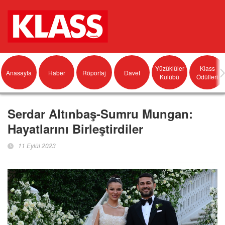
Yüzüklüler
Klass
Anasayfa
Haber
Röportaj
Davet
Kulübü
Ödülleri
Serdar Altınbaş-Sumru Mungan:
Hayatlarını Birleştirdiler
11 Eylül 2023