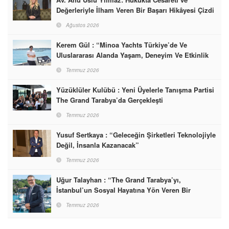
Değerleriyle İlham Veren Bir Başarı Hikâyesi Çizdi
Ağustos 2026
Kerem Gül : “Minoa Yachts Türkiye’de Ve
Uluslararası Alanda Yaşam, Deneyim Ve Etkinlik
Markası Olacak”
Temmuz 2026
Yüzüklüler Kulübü : Yeni Üyelerle Tanışma Partisi
The Grand Tarabya’da Gerçekleşti
Temmuz 2026
Yusuf Sertkaya : “Geleceğin Şirketleri Teknolojiyle
Değil, İnsanla Kazanacak”
Temmuz 2026
Uğur Talayhan : “The Grand Tarabya’yı,
İstanbul’un Sosyal Hayatına Yön Veren Bir
Destinasyon Haline Getirmeyi Hedefliyorum”
Temmuz 2026