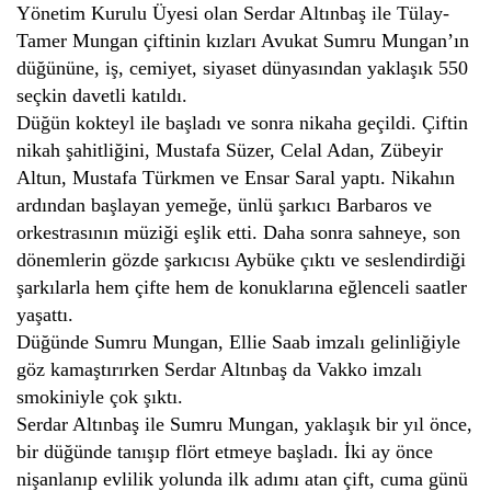
Yönetim Kurulu Üyesi olan Serdar Altınbaş ile Tülay-
Tamer Mungan çiftinin kızları Avukat Sumru Mungan’ın
düğününe, iş, cemiyet, siyaset dünyasından yaklaşık 550
seçkin davetli katıldı.
Düğün kokteyl ile başladı ve sonra nikaha geçildi. Çiftin
nikah şahitliğini, Mustafa Süzer, Celal Adan, Zübeyir
Altun, Mustafa Türkmen ve Ensar Saral yaptı. Nikahın
ardından başlayan yemeğe, ünlü şarkıcı Barbaros ve
orkestrasının müziği eşlik etti. Daha sonra sahneye, son
dönemlerin gözde şarkıcısı Aybüke çıktı ve seslendirdiği
şarkılarla hem çifte hem de konuklarına eğlenceli saatler
yaşattı.
Düğünde Sumru Mungan, Ellie Saab imzalı gelinliğiyle
göz kamaştırırken Serdar Altınbaş da Vakko imzalı
smokiniyle çok şıktı.
Serdar Altınbaş ile Sumru Mungan, yaklaşık bir yıl önce,
bir düğünde tanışıp flört etmeye başladı. İki ay önce
nişanlanıp evlilik yolunda ilk adımı atan çift, cuma günü