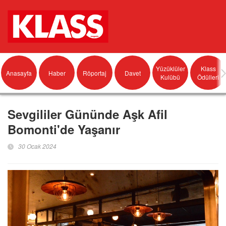
Yüzüklüler
Klass
Anasayfa
Haber
Röportaj
Davet
Kulübü
Ödülleri
Sevgililer Gününde Aşk Afil
Bomonti'de Yaşanır
30 Ocak 2024