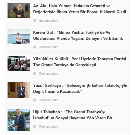
Av. Ahu Uslu Yılmaz: Hukukta Cesareti ve
Değerleriyle İlham Veren Bir Başarı Hikâyesi Çizdi
Ağustos 2026
Kerem Gül : “Minoa Yachts Türkiye’de Ve
Uluslararası Alanda Yaşam, Deneyim Ve Etkinlik
Markası Olacak”
Temmuz 2026
Yüzüklüler Kulübü : Yeni Üyelerle Tanışma Partisi
The Grand Tarabya’da Gerçekleşti
Temmuz 2026
Yusuf Sertkaya : “Geleceğin Şirketleri Teknolojiyle
Değil, İnsanla Kazanacak”
Temmuz 2026
Uğur Talayhan : “The Grand Tarabya’yı,
İstanbul’un Sosyal Hayatına Yön Veren Bir
Destinasyon Haline Getirmeyi Hedefliyorum”
Temmuz 2026