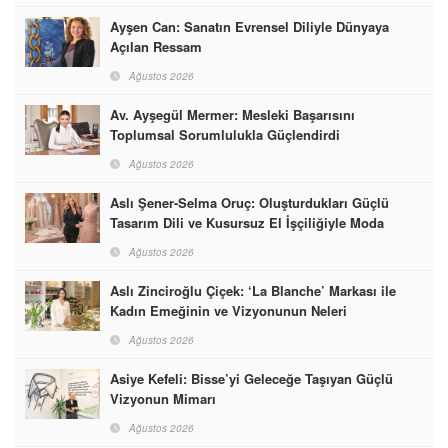
Ayşen Can: Sanatın Evrensel Diliyle Dünyaya
Açılan Ressam
Ağustos 2026
Av. Ayşegül Mermer: Mesleki Başarısını
Toplumsal Sorumlulukla Güçlendirdi
Ağustos 2026
Aslı Şener-Selma Oruç: Oluşturdukları Güçlü
Tasarım Dili ve Kusursuz El İşçiliğiyle Moda
Dünyasına İmzalarını Attılar
Ağustos 2026
Aslı Zinciroğlu Çiçek: ‘La Blanche’ Markası ile
Kadın Emeğinin ve Vizyonunun Neleri
Başarabileceğinin En Güzel Örneğini Sunuyor
Ağustos 2026
Asiye Kefeli: Bisse’yi Geleceğe Taşıyan Güçlü
Vizyonun Mimarı
Ağustos 2026