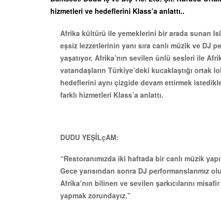
hizmetleri ve hedeflerini Klass’a anlattı..
Afrika kültürü ile yemeklerini bir arada sunan I
eşsiz lezzetlerinin yanı sıra canlı müzik ve DJ
yaşatıyor. Afrika’nın sevilen ünlü sesleri ile Afr
vatandaşların Türkiye’deki kucaklaştığı ortak lok
hedeflerini aynı çizgide devam ettirmek istedikl
farklı hizmetleri Klass’a anlattı.
DUDU YEŞİLçAM:
“Restoranımızda iki haftada bir canlı müzik yap
Gece yarısından sonra DJ performanslarımız olu
Afrika’nın bilinen ve sevilen şarkıcılarını misa
yapmak zorundayız.”