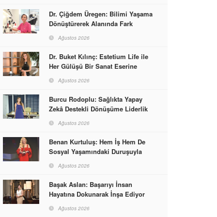
Dr. Çiğdem Üregen: Bilimi Yaşama
Dönüştürerek Alanında Fark
Yaratıyor
Ağustos 2026
Dr. Buket Kılınç: Estetium Life ile
Her Gülüşü Bir Sanat Eserine
Dönüştürüyor
Ağustos 2026
Burcu Rodoplu: Sağlıkta Yapay
Zekâ Destekli Dönüşüme Liderlik
Ediyor
Ağustos 2026
Benan Kurtuluş: Hem İş Hem De
Sosyal Yaşamındaki Duruşuyla
Kadınlara Rol Model Oldu
Ağustos 2026
Başak Aslan: Başarıyı İnsan
Hayatına Dokunarak İnşa Ediyor
Ağustos 2026