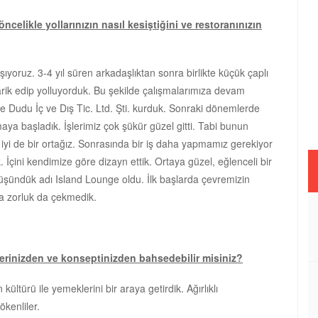
öncelikle yollarınızın nasıl kesiştiğini ve restoranınızın
ışıyoruz. 3-4 yıl süren arkadaşlıktan sonra birlikte küçük çaplı
darik edip yolluyorduk. Bu şekilde çalışmalarımıza devam
 Dudu İç ve Dış Tic. Ltd. Şti. kurduk. Sonraki dönemlerde
aya başladık. İşlerimiz çok şükür güzel gitti. Tabi bunun
e iyi de bir ortağız. Sonrasında bir iş daha yapmamız gerekiyor
 İçini kendimize göre dizayn ettik. Ortaya güzel, eğlenceli bir
 düşündük adı Island Lounge oldu. İlk başlarda çevremizin
a zorluk da çekmedik.
tlerinizden ve konseptinizden bahsedebilir misiniz?
ltürü ile yemeklerini bir araya getirdik. Ağırlıklı
kenliler.