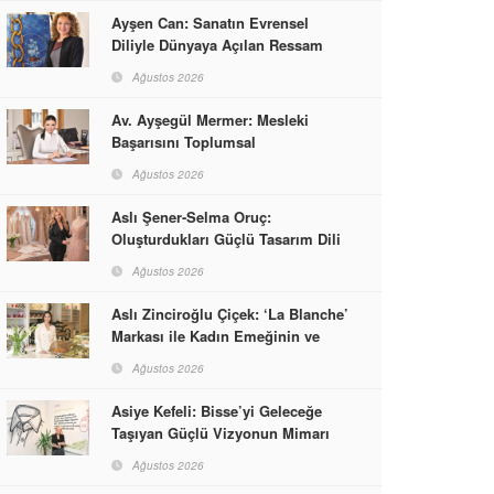
Ayşen Can: Sanatın Evrensel
Diliyle Dünyaya Açılan Ressam
Ağustos 2026
Av. Ayşegül Mermer: Mesleki
Başarısını Toplumsal
Sorumlulukla Güçlendirdi
Ağustos 2026
Aslı Şener-Selma Oruç:
Oluşturdukları Güçlü Tasarım Dili
ve Kusursuz El İşçiliğiyle Moda
Ağustos 2026
Dünyasına İmzalarını Attılar
Aslı Zinciroğlu Çiçek: ‘La Blanche’
Markası ile Kadın Emeğinin ve
Vizyonunun Neleri
Ağustos 2026
Başarabileceğinin En Güzel
Örneğini Sunuyor
Asiye Kefeli: Bisse’yi Geleceğe
Taşıyan Güçlü Vizyonun Mimarı
Ağustos 2026