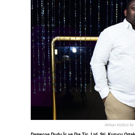
Afrikan Kültürü İle
Damscoe Dudu İç ve Dış Tic. Ltd. Şti. Kurucu Ortakl