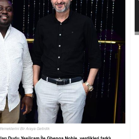
 Yemeklerini Bir Araya Getirdik
arı Dudu Yeşilçam İle Gbenga Noble, verdikleri farklı