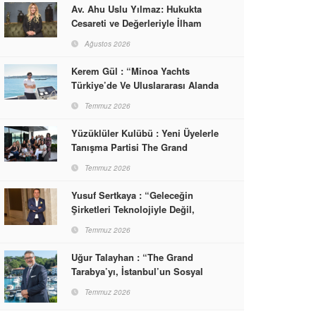
Av. Ahu Uslu Yılmaz: Hukukta
Cesareti ve Değerleriyle İlham
Veren Bir Başarı Hikâyesi Çizdi
Ağustos 2026
Kerem Gül : “Minoa Yachts
Türkiye’de Ve Uluslararası Alanda
Yaşam, Deneyim Ve Etkinlik
Temmuz 2026
Markası Olacak”
Yüzüklüler Kulübü : Yeni Üyelerle
Tanışma Partisi The Grand
Tarabya’da Gerçekleşti
Temmuz 2026
Yusuf Sertkaya : “Geleceğin
Şirketleri Teknolojiyle Değil,
İnsanla Kazanacak”
Temmuz 2026
Uğur Talayhan : “The Grand
Tarabya’yı, İstanbul’un Sosyal
Hayatına Yön Veren Bir
Temmuz 2026
Destinasyon Haline Getirmeyi
Hedefliyorum”