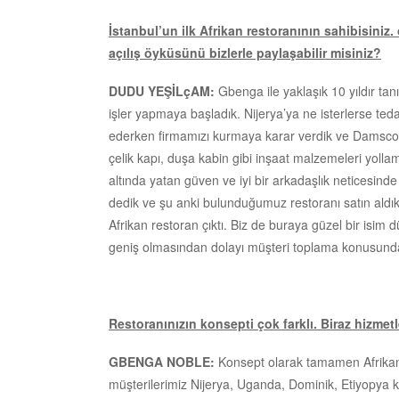
İstanbul’un ilk Afrikan restoranının sahibisiniz. 
açılış öyküsünü bizlerle paylaşabilir misiniz?
DUDU YEŞİLçAM:
Gbenga ile yaklaşık 10 yıldır tan
işler yapmaya başladık. Nijerya’ya ne isterlerse te
ederken firmamızı kurmaya karar verdik ve Damscoe
çelik kapı, duşa kabin gibi inşaat malzemeleri yollam
altında yatan güven ve iyi bir arkadaşlık neticesind
dedik ve şu anki bulunduğumuz restoranı satın aldık.
Afrikan restoran çıktı. Biz de buraya güzel bir isim
geniş olmasından dolayı müşteri toplama konusund
Restoranınızın konsepti çok farklı. Biraz hizme
GBENGA NOBLE:
Konsept olarak tamamen Afrikan kü
müşterilerimiz Nijerya, Uganda, Dominik, Etiyopya kö