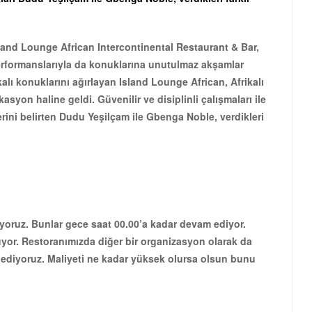
sland Lounge African Intercontinental Restaurant & Bar,
 performanslarıyla da konuklarına unutulmaz akşamlar
ikalı konuklarını ağırlayan Island Lounge African, Afrikalı
asyon haline geldi. Güvenilir ve disiplinli çalışmaları ile
erini belirten Dudu Yeşilçam ile Gbenga Noble, verdikleri
ıyoruz. Bunlar gece saat 00.00’a kadar devam ediyor.
yor. Restoranımızda diğer bir organizasyon olarak da
fir ediyoruz. Maliyeti ne kadar yüksek olursa olsun bunu