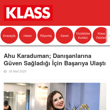
Yüzüklüler
Klass
Anasayfa
Haber
Röportaj
Davet
Kulübü
Ödülleri
Ahu Karaduman; Danışanlarına
Güven Sağladığı İçin Başarıya Ulaştı
05 Mart 2020