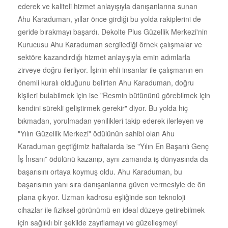
ederek ve kaliteli hizmet anlayışıyla danışanlarına sunan
Ahu Karaduman, yıllar önce girdiği bu yolda rakiplerini de
geride bırakmayı başardı. Dekolte Plus Güzellik Merkezi'nin
Kurucusu Ahu Karaduman sergilediği örnek çalışmalar ve
sektöre kazandırdığı hizmet anlayışıyla emin adımlarla
zirveye doğru ilerliyor. İşinin ehli insanlar ile çalışmanın en
önemli kuralı olduğunu belirten Ahu Karaduman, doğru
kişileri bulabilmek için ise "Resmin bütününü görebilmek için
kendini sürekli geliştirmek gerekir" diyor. Bu yolda hiç
bıkmadan, yorulmadan yenilikleri takip ederek ilerleyen ve
"Yılın Güzellik Merkezi" ödülünün sahibi olan Ahu
Karaduman geçtiğimiz haftalarda ise "Yılın En Başarılı Genç
İş İnsanı” ödülünü kazanıp, aynı zamanda iş dünyasında da
başarısını ortaya koymuş oldu. Ahu Karaduman, bu
başarısının yanı sıra danışanlarına güven vermesiyle de ön
plana çıkıyor. Uzman kadrosu eşliğinde son teknoloji
cihazlar ile fiziksel görünümü en ideal düzeye getirebilmek
için sağlıklı bir şekilde zayıflamayı ve güzelleşmeyi