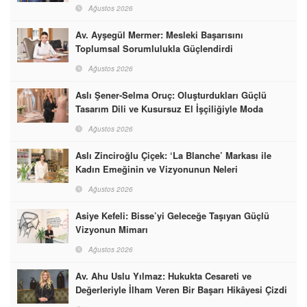
Ağustos 2026
Av. Ayşegül Mermer: Mesleki Başarısını
Toplumsal Sorumlulukla Güçlendirdi
Ağustos 2026
Aslı Şener-Selma Oruç: Oluşturdukları Güçlü
Tasarım Dili ve Kusursuz El İşçiliğiyle Moda
Dünyasına İmzalarını Attılar
Ağustos 2026
Aslı Zinciroğlu Çiçek: ‘La Blanche’ Markası ile
Kadın Emeğinin ve Vizyonunun Neleri
Başarabileceğinin En Güzel Örneğini Sunuyor
Ağustos 2026
Asiye Kefeli: Bisse’yi Geleceğe Taşıyan Güçlü
Vizyonun Mimarı
Ağustos 2026
Av. Ahu Uslu Yılmaz: Hukukta Cesareti ve
Değerleriyle İlham Veren Bir Başarı Hikâyesi Çizdi