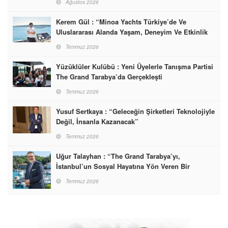
Ağustos 2026
Kerem Gül : “Minoa Yachts Türkiye’de Ve
Uluslararası Alanda Yaşam, Deneyim Ve Etkinlik
Markası Olacak”
Temmuz 2026
Yüzüklüler Kulübü : Yeni Üyelerle Tanışma Partisi
The Grand Tarabya’da Gerçekleşti
Temmuz 2026
Yusuf Sertkaya : “Geleceğin Şirketleri Teknolojiyle
Değil, İnsanla Kazanacak”
Temmuz 2026
Uğur Talayhan : “The Grand Tarabya’yı,
İstanbul’un Sosyal Hayatına Yön Veren Bir
Destinasyon Haline Getirmeyi Hedefliyorum”
Temmuz 2026