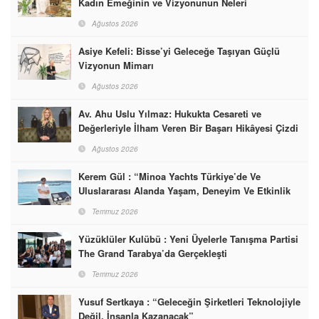
Kadın Emeğinin ve Vizyonunun Neleri
Başarabileceğinin En Güzel Örneğini Sunuyor
Ağustos 2026
Asiye Kefeli: Bisse’yi Geleceğe Taşıyan Güçlü
Vizyonun Mimarı
Ağustos 2026
Av. Ahu Uslu Yılmaz: Hukukta Cesareti ve
Değerleriyle İlham Veren Bir Başarı Hikâyesi Çizdi
Ağustos 2026
Kerem Gül : “Minoa Yachts Türkiye’de Ve
Uluslararası Alanda Yaşam, Deneyim Ve Etkinlik
Markası Olacak”
Temmuz 2026
Yüzüklüler Kulübü : Yeni Üyelerle Tanışma Partisi
The Grand Tarabya’da Gerçekleşti
Temmuz 2026
Yusuf Sertkaya : “Geleceğin Şirketleri Teknolojiyle
Değil, İnsanla Kazanacak”