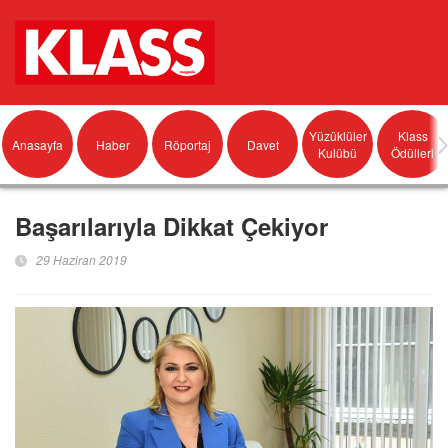
Yüzüklüler
Klass
Anasayfa
Haber
Röportaj
Davet
Kulübü
Ödülleri
Başarılarıyla Dikkat Çekiyor
29 Haziran 2019