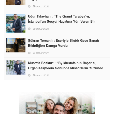
Temmuz 2026
Uğur Talayhan : “The Grand Tarabya’yı,
İstanbul’un Sosyal Hayatına Yön Veren Bir
Destinasyon Haline Getirmeyi Hedefliyorum”
Temmuz 2026
Şükran Tercanlı : Eseriyle Binbir Gece Sanatı
Etkinliğine Damga Vurdu
Temmuz 2026
Mustafa Bozkurt : “By Mustafa’nın Başarısı,
Organizasyonun Sonunda Misafirlerin Yüzünde
Gördüğümüz Mutluluktur”
Temmuz 2026