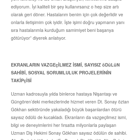
ediyorum. İyi kaliteli bir şey kullanırsanız o hep size artı
olarak geri döner. Hastalarım benim için çok değerlidir ve
onlarla iletişimim çok iyidir. İşte işimi doğru yapmanın yanı
sıra hastalarımla kurduğum samimiyet beni başarıya
götürüyor” diyerek anlatıyor.
EKRANLARIN VAZGEçİLMEZ İSMİ, SAYISIZ öDüLüN
SAHİBİ, SOSYAL SORUMLULUK PROJELERİNİN
TAKİPçİSİ
Uzman kadrosuyla yılda binlerce hastaya Nişantaşı ve
Güngören’deki merkezlerinde hizmet veren Dt. Sonay öztan
Gökhan sektöründe yakaladığı büyük başarılardan ötürü
sayısız ödülü de kucakladı. Ekranların da vazgeçilmez ismi,
bilgi ve deneyimlerini her fırsatta milyonlarla paylaşan
Uzman Diş Hekimi Sonay Gökhan sayısız ödülün de sahibi.