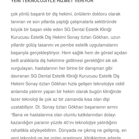
YENİ TEKNOLOJİYLE HİZMET VERİYOR
çok yönlü başarılı bir diş hekimi, ünlülerin doktoru olarak
tanınan ve son yıllarda yaptığı çalışmalarla sektöründe
büyük bir başarı elde eden SG Dental Estetik Kliniği
Kurucusu Estetik Diş Hekimi Sonay öztan Gökhan, uzun
yıllardır gülüş tasarımı ve pembe estetik uygulamalarını
başarıyla gerçekleştiriyor. Hem sağlık hem de görsel açıdan
belli aralıklarla diş hekimine gidilmesi gerektiğini sık sık
vurgulayan, hastalarının her birine bir danışman gibi
davranan SG Dental Estetik Kliniği Kurucusu Estetik Diş
Hekimi Sonay öztan Gökhan hızla gelişen teknolojiye ciddi
anlamda yatırım yapan bir hekim olarak bugün kliniğinde
lazer teknoloji ile çok az bir zamanda kısa olan dişi
uzatabiliyor. Dt. Sonay öztan Gökhan başarısının sırrını
“Bana ve hastalarıma olan olumlu katkılarından dolayı
kazandığım paranın yüzde 40’ını teknolojiye yatırdığımı
rahatlıkla söyleyebilirim. Dünyada ne çıkmış ne gelişmiş, en
yeni teknoloji ne ise onları araştırıyor, kliniklerime adapte