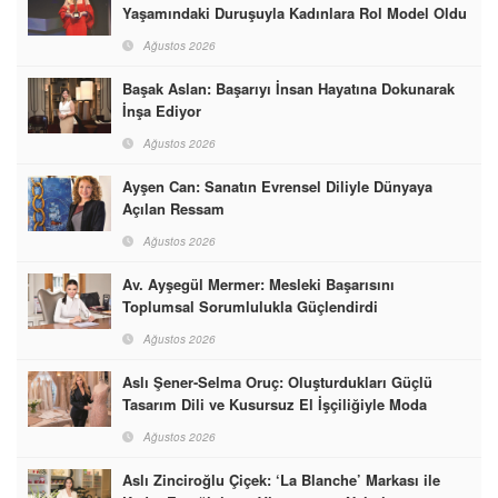
Yaşamındaki Duruşuyla Kadınlara Rol Model Oldu
Ağustos 2026
Başak Aslan: Başarıyı İnsan Hayatına Dokunarak
İnşa Ediyor
Ağustos 2026
Ayşen Can: Sanatın Evrensel Diliyle Dünyaya
Açılan Ressam
Ağustos 2026
Av. Ayşegül Mermer: Mesleki Başarısını
Toplumsal Sorumlulukla Güçlendirdi
Ağustos 2026
Aslı Şener-Selma Oruç: Oluşturdukları Güçlü
Tasarım Dili ve Kusursuz El İşçiliğiyle Moda
Dünyasına İmzalarını Attılar
Ağustos 2026
Aslı Zinciroğlu Çiçek: ‘La Blanche’ Markası ile