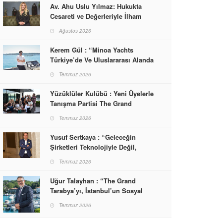
Av. Ahu Uslu Yılmaz: Hukukta
Cesareti ve Değerleriyle İlham
Veren Bir Başarı Hikâyesi Çizdi
Ağustos 2026
Kerem Gül : “Minoa Yachts
Türkiye’de Ve Uluslararası Alanda
Yaşam, Deneyim Ve Etkinlik
Temmuz 2026
Markası Olacak”
Yüzüklüler Kulübü : Yeni Üyelerle
Tanışma Partisi The Grand
Tarabya’da Gerçekleşti
Temmuz 2026
Yusuf Sertkaya : “Geleceğin
Şirketleri Teknolojiyle Değil,
İnsanla Kazanacak”
Temmuz 2026
Uğur Talayhan : “The Grand
Tarabya’yı, İstanbul’un Sosyal
Hayatına Yön Veren Bir
Temmuz 2026
Destinasyon Haline Getirmeyi
Hedefliyorum”