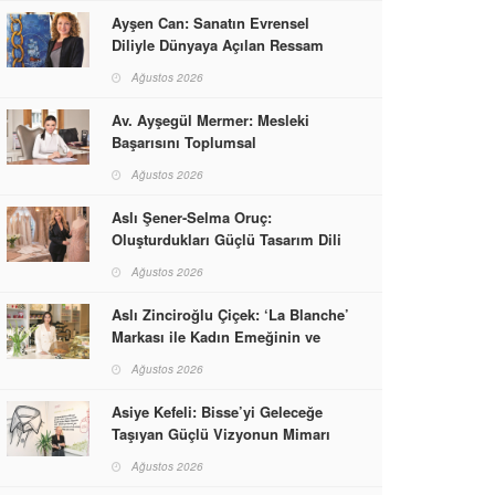
Ayşen Can: Sanatın Evrensel
Diliyle Dünyaya Açılan Ressam
Ağustos 2026
Av. Ayşegül Mermer: Mesleki
Başarısını Toplumsal
Sorumlulukla Güçlendirdi
Ağustos 2026
Aslı Şener-Selma Oruç:
Oluşturdukları Güçlü Tasarım Dili
ve Kusursuz El İşçiliğiyle Moda
Ağustos 2026
Dünyasına İmzalarını Attılar
Aslı Zinciroğlu Çiçek: ‘La Blanche’
Markası ile Kadın Emeğinin ve
Vizyonunun Neleri
Ağustos 2026
Başarabileceğinin En Güzel
Örneğini Sunuyor
Asiye Kefeli: Bisse’yi Geleceğe
Taşıyan Güçlü Vizyonun Mimarı
Ağustos 2026