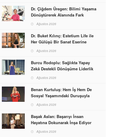
Dr. Çiğdem Üregen: Bilimi Yaşama
Dönüştürerek Alanında Fark
Yaratıyor
Ağustos 2026
Dr. Buket Kılınç: Estetium Life ile
Her Gülüşü Bir Sanat Eserine
Dönüştürüyor
Ağustos 2026
Burcu Rodoplu: Sağlıkta Yapay
Zekâ Destekli Dönüşüme Liderlik
Ediyor
Ağustos 2026
Benan Kurtuluş: Hem İş Hem De
Sosyal Yaşamındaki Duruşuyla
Kadınlara Rol Model Oldu
Ağustos 2026
Başak Aslan: Başarıyı İnsan
Hayatına Dokunarak İnşa Ediyor
Ağustos 2026