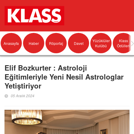
Yüzüklüler
Klass
Anasayfa
Haber
Röportaj
Davet
Kulübü
Ödülleri
Elif Bozkurter : Astroloji
Eğitimleriyle Yeni Nesil Astrologlar
Yetiştiriyor
05 Aralık 2024