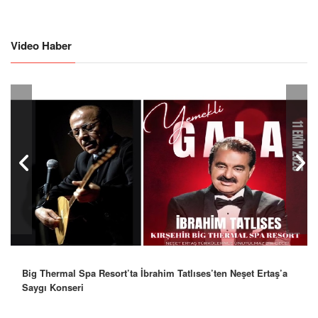
Video Haber
Big Thermal Spa Resort’ta İbrahim Tatlıses’ten Neşet Ertaş’a
Robbie Williams’tan İstanbul’a Mesaj: “Unutulmaz Bir Gece
Saygı Konseri
Olacak”