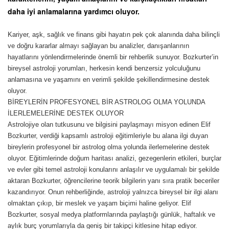
daha iyi anlamalarına yardımcı oluyor.
Kariyer, aşk, sağlık ve finans gibi hayatın pek çok alanında daha bilinçli
ve doğru kararlar almayı sağlayan bu analizler, danışanlarının
hayatlarını yönlendirmelerinde önemli bir rehberlik sunuyor. Bozkurter’in
bireysel astroloji yorumları, herkesin kendi benzersiz yolculuğunu
anlamasına ve yaşamını en verimli şekilde şekillendirmesine destek
oluyor.
BİREYLERİN PROFESYONEL BİR ASTROLOG OLMA YOLUNDA
İLERLEMELERİNE DESTEK OLUYOR
Astrolojiye olan tutkusunu ve bilgisini paylaşmayı misyon edinen Elif
Bozkurter, verdiği kapsamlı astroloji eğitimleriyle bu alana ilgi duyan
bireylerin profesyonel bir astrolog olma yolunda ilerlemelerine destek
oluyor. Eğitimlerinde doğum haritası analizi, gezegenlerin etkileri, burçlar
ve evler gibi temel astroloji konularını anlaşılır ve uygulamalı bir şekilde
aktaran Bozkurter, öğrencilerine teorik bilgilerin yanı sıra pratik beceriler
kazandırıyor. Onun rehberliğinde, astroloji yalnızca bireysel bir ilgi alanı
olmaktan çıkıp, bir meslek ve yaşam biçimi haline geliyor. Elif
Bozkurter, sosyal medya platformlarında paylaştığı günlük, haftalık ve
aylık burç yorumlarıyla da geniş bir takipçi kitlesine hitap ediyor.