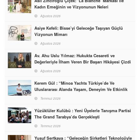
Aslı Zinciroğlu Çiçek: ‘La Blanche’ Markası ile
Kadın Emeğinin ve Vizyonunun Neleri
Başarabileceğinin En Güzel Örneğini Sunuyor
Ağustos 2026
Asiye Kefeli: Bisse’yi Geleceğe Taşıyan Güçlü
Vizyonun Mimarı
Ağustos 2026
Av. Ahu Uslu Yılmaz: Hukukta Cesareti ve
Değerleriyle İlham Veren Bir Başarı Hikâyesi Çizdi
Ağustos 2026
Kerem Gül : “Minoa Yachts Türkiye’de Ve
Uluslararası Alanda Yaşam, Deneyim Ve Etkinlik
Markası Olacak”
Temmuz 2026
Yüzüklüler Kulübü : Yeni Üyelerle Tanışma Partisi
The Grand Tarabya’da Gerçekleşti
Temmuz 2026
Yusuf Sertkaya : “Geleceğin Şirketleri Teknolojiyle