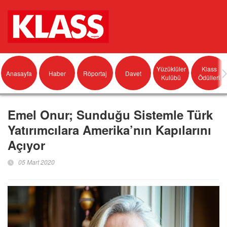
Yüzüklüler
Klass
Anasayfa
Haber
Röportaj
Davet
Kulübü
Ödülleri
Emel Onur; Sunduğu Sistemle Türk
Yatırımcılara Amerika’nın Kapılarını
Açıyor
05 Mart 2020