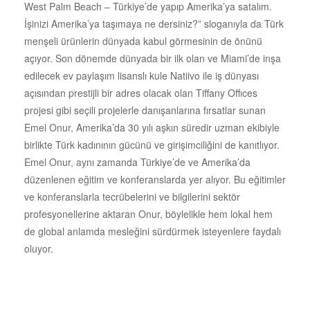
West Palm Beach – Türkiye’de yapıp Amerika’ya satalım.
İşinizi Amerika’ya taşımaya ne dersiniz?” sloganıyla da Türk
menşeli ürünlerin dünyada kabul görmesinin de önünü
açıyor. Son dönemde dünyada bir ilk olan ve Miami’de inşa
edilecek ev paylaşım lisanslı kule Natiivo ile iş dünyası
açısından prestijli bir adres olacak olan Tiffany Offıces
projesi gibi seçili projelerle danışanlarına fırsatlar sunan
Emel Onur, Amerika’da 30 yılı aşkın süredir uzman ekibiyle
birlikte Türk kadınının gücünü ve girişimciliğini de kanıtlıyor.
Emel Onur, aynı zamanda Türkiye’de ve Amerika’da
düzenlenen eğitim ve konferanslarda yer alıyor. Bu eğitimler
ve konferanslarla tecrübelerini ve bilgilerini sektör
profesyonellerine aktaran Onur, böylelikle hem lokal hem
de global anlamda mesleğini sürdürmek isteyenlere faydalı
oluyor.