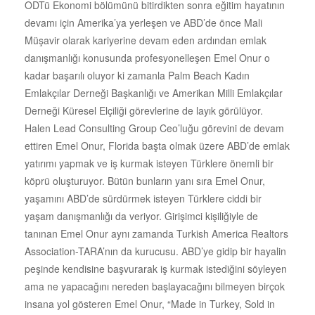
ODTü Ekonomi bölümünü bitirdikten sonra eğitim hayatının
devamı için Amerika’ya yerleşen ve ABD’de önce Mali
Müşavir olarak kariyerine devam eden ardından emlak
danışmanlığı konusunda profesyonelleşen Emel Onur o
kadar başarılı oluyor ki zamanla Palm Beach Kadın
Emlakçılar Derneği Başkanlığı ve Amerikan Milli Emlakçılar
Derneği Küresel Elçiliği görevlerine de layık görülüyor.
Halen Lead Consulting Group Ceo’luğu görevini de devam
ettiren Emel Onur, Florida başta olmak üzere ABD’de emlak
yatırımı yapmak ve iş kurmak isteyen Türklere önemli bir
köprü oluşturuyor. Bütün bunların yanı sıra Emel Onur,
yaşamını ABD’de sürdürmek isteyen Türklere ciddi bir
yaşam danışmanlığı da veriyor. Girişimci kişiliğiyle de
tanınan Emel Onur aynı zamanda Turkish America Realtors
Association-TARA’nın da kurucusu. ABD’ye gidip bir hayalin
peşinde kendisine başvurarak iş kurmak istediğini söyleyen
ama ne yapacağını nereden başlayacağını bilmeyen birçok
insana yol gösteren Emel Onur, “Made in Turkey, Sold in