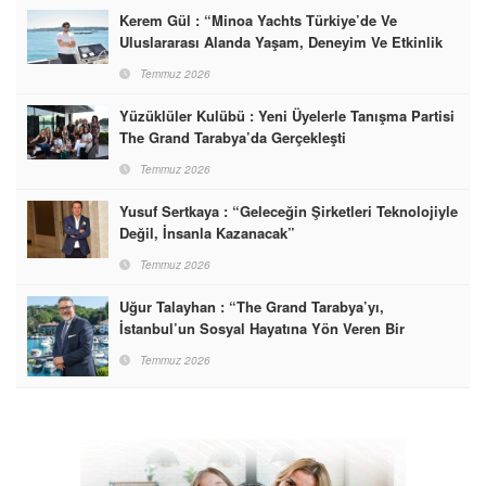
Kerem Gül : “Minoa Yachts Türkiye’de Ve
Uluslararası Alanda Yaşam, Deneyim Ve Etkinlik
Markası Olacak”
Temmuz 2026
Yüzüklüler Kulübü : Yeni Üyelerle Tanışma Partisi
The Grand Tarabya’da Gerçekleşti
Temmuz 2026
Yusuf Sertkaya : “Geleceğin Şirketleri Teknolojiyle
Değil, İnsanla Kazanacak”
Temmuz 2026
Uğur Talayhan : “The Grand Tarabya’yı,
İstanbul’un Sosyal Hayatına Yön Veren Bir
Destinasyon Haline Getirmeyi Hedefliyorum”
Temmuz 2026