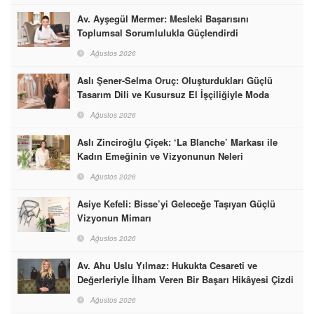
Av. Ayşegül Mermer: Mesleki Başarısını
Toplumsal Sorumlulukla Güçlendirdi
Ağustos 2026
Aslı Şener-Selma Oruç: Oluşturdukları Güçlü
Tasarım Dili ve Kusursuz El İşçiliğiyle Moda
Dünyasına İmzalarını Attılar
Ağustos 2026
Aslı Zinciroğlu Çiçek: ‘La Blanche’ Markası ile
Kadın Emeğinin ve Vizyonunun Neleri
Başarabileceğinin En Güzel Örneğini Sunuyor
Ağustos 2026
Asiye Kefeli: Bisse’yi Geleceğe Taşıyan Güçlü
Vizyonun Mimarı
Ağustos 2026
Av. Ahu Uslu Yılmaz: Hukukta Cesareti ve
Değerleriyle İlham Veren Bir Başarı Hikâyesi Çizdi
Ağustos 2026