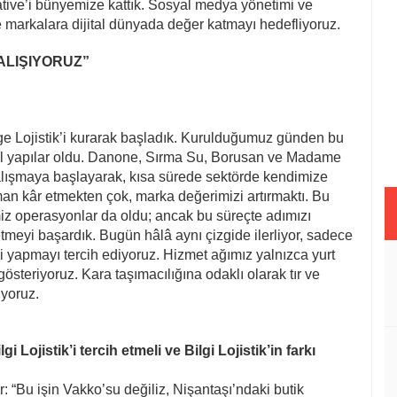
tive’i bünyemize kattık. Sosyal medya yönetimi ve
 markalara dijital dünyada değer katmayı hedefliyoruz.
ALIŞIYORUZ”
lge Lojistik’i kurarak başladık. Kurulduğumuz günden bu
sal yapılar oldu. Danone, Sırma Su, Borusan ve Madame
alışmaya başlayarak, kısa sürede sektörde kendimize
man kâr etmekten çok, marka değerimizi artırmaktı. Bu
z operasyonlar da oldu; ancak bu süreçte adımızı
tmeyi başardık. Bugün hâlâ aynı çizgide ilerliyor, sadece
ği yapmayı tercih ediyoruz. Hizmet ağımız yalnızca yurt
t gösteriyoruz. Kara taşımacılığına odaklı olarak tır ve
üyoruz.
i Lojistik’i tercih etmeli ve Bilgi Lojistik’in farkı
: “Bu işin Vakko’su değiliz, Nişantaşı’ndaki butik