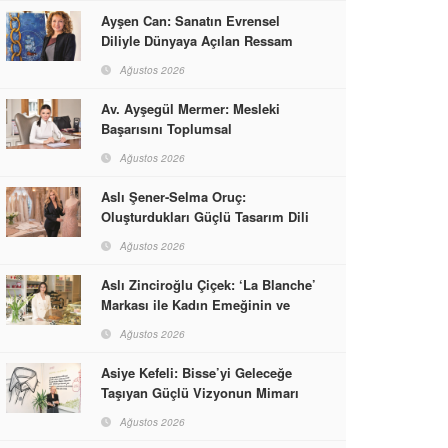
Ayşen Can: Sanatın Evrensel
Diliyle Dünyaya Açılan Ressam
Ağustos 2026
Av. Ayşegül Mermer: Mesleki
Başarısını Toplumsal
Sorumlulukla Güçlendirdi
Ağustos 2026
Aslı Şener-Selma Oruç:
Oluşturdukları Güçlü Tasarım Dili
ve Kusursuz El İşçiliğiyle Moda
Ağustos 2026
Dünyasına İmzalarını Attılar
Aslı Zinciroğlu Çiçek: ‘La Blanche’
Markası ile Kadın Emeğinin ve
Vizyonunun Neleri
Ağustos 2026
Başarabileceğinin En Güzel
Örneğini Sunuyor
Asiye Kefeli: Bisse’yi Geleceğe
Taşıyan Güçlü Vizyonun Mimarı
Ağustos 2026