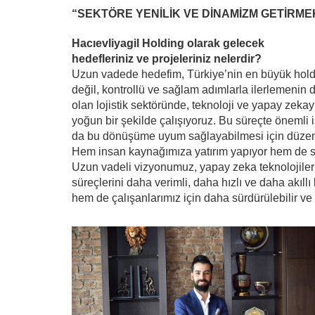
“SEKTÖRE YENİLİK VE DİNAMİZM GETİRME
Hacıevliyagil Holding olarak gelecek
hedefleriniz ve projeleriniz nelerdir?
Uzun vadede hedefim, Türkiye’nin en büyük holdi
değil, kontrollü ve sağlam adımlarla ilerlemenin
olan lojistik sektöründe, teknoloji ve yapay zek
yoğun bir şekilde çalışıyoruz. Bu süreçte önemli i
da bu dönüşüme uyum sağlayabilmesi için düzenli e
Hem insan kaynağımıza yatırım yapıyor hem de se
Uzun vadeli vizyonumuz, yapay zeka teknolojileri
süreçlerini daha verimli, daha hızlı ve daha akıl
hem de çalışanlarımız için daha sürdürülebilir ve 