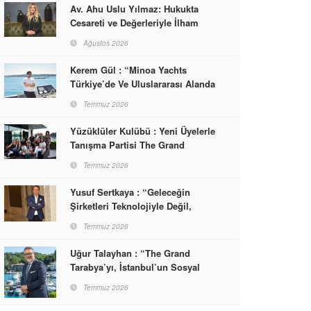
Av. Ahu Uslu Yılmaz: Hukukta
Cesareti ve Değerleriyle İlham
Veren Bir Başarı Hikâyesi Çizdi
Ağustos 2026
Kerem Gül : “Minoa Yachts
Türkiye’de Ve Uluslararası Alanda
Yaşam, Deneyim Ve Etkinlik
Temmuz 2026
Markası Olacak”
Yüzüklüler Kulübü : Yeni Üyelerle
Tanışma Partisi The Grand
Tarabya’da Gerçekleşti
Temmuz 2026
Yusuf Sertkaya : “Geleceğin
Şirketleri Teknolojiyle Değil,
İnsanla Kazanacak”
Temmuz 2026
Uğur Talayhan : “The Grand
Tarabya’yı, İstanbul’un Sosyal
Hayatına Yön Veren Bir
Temmuz 2026
Destinasyon Haline Getirmeyi
Hedefliyorum”