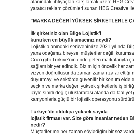
alanındaki ihtiyaçları karşılamak üzere HEG Crea
yaratıcı reklam çözümleri sunan HEG Creative ile
“MARKA DEĞERİ YÜKSEK ŞİRKETLERLE Ç
İlk şirketiniz olan Bilge Lojistik’i
kurarken en büyük amacınız neydi?
Lojistik alanındaki serüvenimize 2021 yılında Bi
yana odağımız bireysel müşteriler değil, kurum
Coco gibi Türkiye’nin önde gelen markalarıyla ç
sağlam bir yer edindik. Bizim için öncelik her za
vizyon doğrultusunda zaman zaman zarar ettiğimi
duyurmayı ve sektörde güvenilir bir konum elde e
seçkin ve marka değeri yüksek şirketlerle iş birli
içiyle sınırlı değil; uluslararası alanda da faaliye
kamyonlarla güçlü bir lojistik operasyonu sürdür
Türkiye’de oldukça yüksek sayıda
lojistik firması var. Size göre insanlar neden Bilg
nedir?
Müşterilerime her zaman söylediğim bir söz vardır