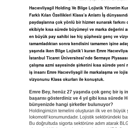
Hacıevliyagil Holding Ve Bilge Lojistik Yönetim Ku
Farklı Kılan Özellikleri Klass’a Anlattı İş dünyasın
paydaşlarına çok yönlü bir hizmet sunarak farkını 
ekibiyle kısa sürede büyümeyi ve marka değerini ar
en büyük pay sahibi ise hiç şüphesiz genç ve vizyo
tamamladıktan sonra kendisini tamamen işine aday
yaşında iken Bilge Lojistik’i kuran Emre Hacıevliy
İstanbul Ticaret Üniversitesi’nde Sermaye Piyasası 
çalışma azmi sayesinde şirketini kısa sürede yeni m
iş insanı Emre Hacıevliyagil ile markalaşma ve lojis
vizyonunu Klass okurları ile konuştuk.
Emre Bey, henüz 27 yaşında çok genç bir iş ins
başarısı gösterdiniz ve 4 yıl gibi kısa sürede
bünyenizde hangi şirketler bulunuyor?
Holdingimizin temelini oluşturan ilk ve en büyük ş
lokomotif konumundadır. Lojistik sektöründeki başa
Bu doğrultuda sigorta sektörüne adım atarak BLG S