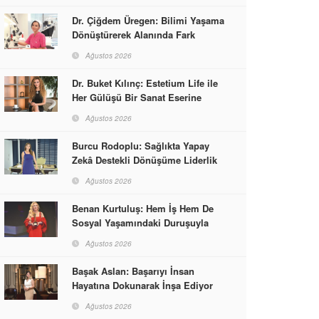
Dr. Çiğdem Üregen: Bilimi Yaşama
Dönüştürerek Alanında Fark
Yaratıyor
Ağustos 2026
Dr. Buket Kılınç: Estetium Life ile
Her Gülüşü Bir Sanat Eserine
Dönüştürüyor
Ağustos 2026
Burcu Rodoplu: Sağlıkta Yapay
Zekâ Destekli Dönüşüme Liderlik
Ediyor
Ağustos 2026
Benan Kurtuluş: Hem İş Hem De
Sosyal Yaşamındaki Duruşuyla
Kadınlara Rol Model Oldu
Ağustos 2026
Başak Aslan: Başarıyı İnsan
Hayatına Dokunarak İnşa Ediyor
Ağustos 2026