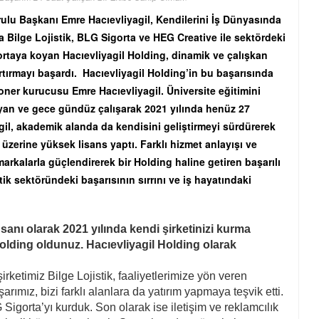
rulu Başkanı Emre Hacıevliyagil, Kendilerini İş Dünyasında
da Bilge Lojistik, BLG Sigorta ve HEG Creative ile sektördeki
ortaya koyan Hacıevliyagil Holding, dinamik ve çalışkan
tırmayı başardı. Hacıevliyagil Holding’in bu başarısında
ner kurucusu Emre Hacıevliyagil. Üniversite eğitimini
an ve gece gündüz çalışarak 2021 yılında henüz 27
agil, akademik alanda da kendisini geliştirmeyi sürdürerek
üzerine yüksek lisans yaptı. Farklı hizmet anlayışı ve
arkalarla güçlendirerek bir Holding haline getiren başarılı
tik sektöründeki başarısının sırrını ve iş hayatındaki
anı olarak 2021 yılında kendi şirketinizi kurma
 Holding oldunuz. Hacıevliyagil Holding olarak
irketimiz Bilge Lojistik, faaliyetlerimize yön veren
rımız, bizi farklı alanlara da yatırım yapmaya teşvik etti.
igorta’yı kurduk. Son olarak ise iletişim ve reklamcılık