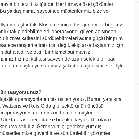
yla bir terzi titizliğinde. Her firmaya özel çözümler
z. Bu yaklaşımımız sayesinde müşterilerimiz bize ve
ltyapı oluşturduk. Müşterilerimize her gün en az beş kez
 anlık takip edebilmeleri, operasyonel güven açısından
bu hizmet kalitesini sürdürebilmeleri adına güçlü bir prim
adece müşterilerimiz için değil, ekip arkadaşlarımız için
n daha aktif ve etkili bir hizmet sunmamız.
adığımız hizmet kalitesi sayesinde uzun soluklu bir bağ
 ürünlerin müşteriye sorunsuz şekilde ulaşmasını ister. İşte
.
ürün taşıyorsunuz?
jistik operasyonlarını biz üstleniyoruz. Bunun yanı sıra
 Watsons ve Reis Gıda gibi sektörünün öncüsü
, hem operasyonel gücümüzün hem de müşteri
luslararası arenada ise birçok ülkeyle aktif olarak
konuma sahibiz. Gerek yurt içi gerekse yurt dışı
 müşterilerimize güvenilir ve sürdürülebilir çözümler