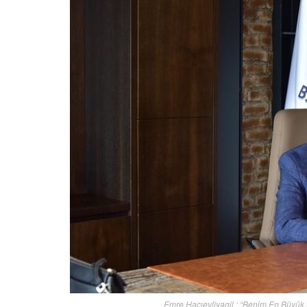
Emre Hacıevliyagil : “Benim En Büyük