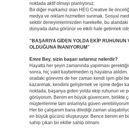
noktada aktif olmayı planlıyoruz.
Bir diğer markamız olan HEG Creative ile önceliğim
medya ve reklam hizmetleri sunmak. Sosyal medya
sektör deneyimlerimizden hareketle, bu alandaki b
dünyada daha görünür ve etkili hale getirmek isti
“BAŞARIYA GİDEN YOLDA EKİP RUHUNUN 
OLDUĞUNA İNANIYORUM”
Emre Bey, sizin başarı sırlarınız nelerdir?
Hayatta her şeyin zamanında yapılması gerektiği
sonra, hiç vakit kaybetmeden iş hayatına atıldım.
oradaki görevimi de her zaman kendi işim gibi 
kazanmak, kendimi geliştirmek ve işime değer kat
noktada, başarıya giden yolda ekip ruhunun ve pe
görüyorum. Benim en büyük güvencem, birlikte çal
müşterilerime tam anlamıyla güven verebiliyorum
Her bir çalışanım bana dilediği zaman ulaşabiliyor.
en büyük gücünü oluşturuyor. Bence benim en büy
sahip çıkan bir ekibe sahip olmam.