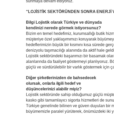
sunmaya devam ediyoruz.
“LOJİSTİK SEKTÖRÜNDEN SONRA ENERJİ 
Bilgi Lojistik olarak Türkiye ve dünyada
kendinizi nerede görmek istiyorsunuz?
Bizim en temel hedefimiz, kurumsallığı butik hiz
müşteriye özel yaklaşımımızı koruyarak büyümeye 
hedeflerimizin büyük bir kısmını kısa sürede ger
denizyolu taşımacılığı alanında da aktif hale gel
Lojistik sektöründeki başarımızı bir basamak olara
alanlarında da faaliyet göstermeyi planlıyoruz. Bö
güçlü ve sürdürülebilir bir varlık göstermek için
Diğer şirketlerinizden de bahsedecek
olursak, onlarla ilgili hedef ve
düşüncelerinizi alabilir miyiz?
Lojistik sektöründe sahip olduğumuz güçlü müşter
kasko gibi tamamlayıcı sigorta hizmetleri de sunu
Türkiye genelinde bilinen ve güven duyulan bir m
büyümemizle paralel yürüterek, önümüzdeki iki yı