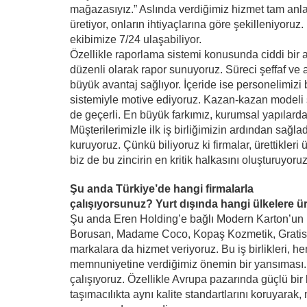
mağazasıyız.” Aslında verdiğimiz hizmet tam anlamı
üretiyor, onların ihtiyaçlarına göre şekilleniyoru
ekibimize 7/24 ulaşabiliyor.
Özellikle raporlama sistemi konusunda ciddi bir a
düzenli olarak rapor sunuyoruz. Süreci şeffaf ve
büyük avantaj sağlıyor. İçeride ise personelimizi 
sistemiyle motive ediyoruz. Kazan-kazan modeli s
de geçerli. En büyük farkımız, kurumsal yapılarda
Müşterilerimizle ilk iş birliğimizin ardından sağl
kuruyoruz. Çünkü biliyoruz ki firmalar, ürettikleri
biz de bu zincirin en kritik halkasını oluşturuyoruz
Şu anda Türkiye’de hangi firmalarla
çalışıyorsunuz? Yurt dışında hangi ülkelere 
Şu anda Eren Holding’e bağlı Modern Karton’un lo
Borusan, Madame Coco, Kopaş Kozmetik, Gratis,
markalara da hizmet veriyoruz. Bu iş birlikleri
memnuniyetine verdiğimiz önemin bir yansıması. U
çalışıyoruz. Özellikle Avrupa pazarında güçlü bir 
taşımacılıkta aynı kalite standartlarını koruyarak,