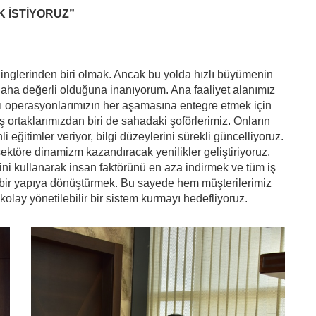
K İSTİYORUZ”
nglerinden biri olmak. Ancak bu yolda hızlı büyümenin
 daha değerli olduğuna inanıyorum. Ana faaliyet alanımız
ayı operasyonlarımızın her aşamasına entegre etmek için
ş ortaklarımızdan biri de sahadaki şoförlerimiz. Onların
ğitimler veriyor, bilgi düzeylerini sürekli güncelliyoruz.
ktöre dinamizm kazandıracak yenilikler geliştiriyoruz.
ni kullanarak insan faktörünü en aza indirmek ve tüm iş
lı bir yapıya dönüştürmek. Bu sayede hem müşterilerimiz
kolay yönetilebilir bir sistem kurmayı hedefliyoruz.