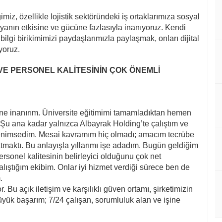
iz, özellikle lojistik sektöründeki iş ortaklarımıza sosyal
nın etkisine ve gücüne fazlasıyla inanıyoruz. Kendi
ilgi birikimimizi paydaşlarımızla paylaşmak, onları dijital
yoruz.
VE PERSONEL KALİTESİNİN ÇOK ÖNEMLİ
ne inanırım. Üniversite eğitimimi tamamladıktan hemen
 Şu ana kadar yalnızca Albayrak Holding’te çalıştım ve
benimsedim. Mesai kavramım hiç olmadı; amacım tecrübe
maktı. Bu anlayışla yıllarımı işe adadım. Bugün geldiğim
rsonel kalitesinin belirleyici olduğunu çok net
ıştığım ekibim. Onlar iyi hizmet verdiği sürece ben de
.
 Bu açık iletişim ve karşılıklı güven ortamı, şirketimizin
ük başarım; 7/24 çalışan, sorumluluk alan ve işine