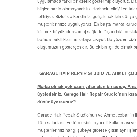
uygulamada farklı bir özellik göstermiş oluyoruz. Da
bilgiye sahip olamayacaktık. Herkesin bildiği ve tale
tetikliyor. Bizler de kendimizi geliştirmek için dünya
müşterilerimize uyguluyoruz. En başta marka kuruc
için çok büyük bir avantaj sağladı. Dışarıdaki meslek
burada farklılıklarımız ortaya çıkıyor. Bu yüzden bi
oluşumuzun göstergesidir. Bu ekibin içinde olmak biz
“GARAGE HAIR REPAIR STUDIO VE AHMET çOBA
Marka olmak çok uzun yıllar alan bir süreç. Ama
üyelerisiniz. Garage Hair Repair Studio’nun kı
düşünüyorsunuz?
Garage Hair Repair Studio’nun ve Ahmet çoban’ın il
Tüm salonların ve tüm ekibin aynı dili kullanması ve
müşterilerimiz hangi şubeye giderse gitsin aynı işlem