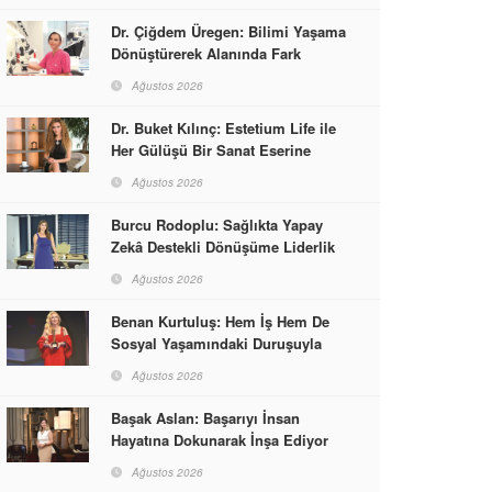
Dr. Çiğdem Üregen: Bilimi Yaşama
Dönüştürerek Alanında Fark
Yaratıyor
Ağustos 2026
Dr. Buket Kılınç: Estetium Life ile
Her Gülüşü Bir Sanat Eserine
Dönüştürüyor
Ağustos 2026
Burcu Rodoplu: Sağlıkta Yapay
Zekâ Destekli Dönüşüme Liderlik
Ediyor
Ağustos 2026
Benan Kurtuluş: Hem İş Hem De
Sosyal Yaşamındaki Duruşuyla
Kadınlara Rol Model Oldu
Ağustos 2026
Başak Aslan: Başarıyı İnsan
Hayatına Dokunarak İnşa Ediyor
Ağustos 2026