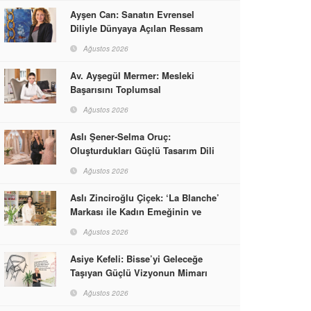
Ayşen Can: Sanatın Evrensel
Diliyle Dünyaya Açılan Ressam
Ağustos 2026
Av. Ayşegül Mermer: Mesleki
Başarısını Toplumsal
Sorumlulukla Güçlendirdi
Ağustos 2026
Aslı Şener-Selma Oruç:
Oluşturdukları Güçlü Tasarım Dili
ve Kusursuz El İşçiliğiyle Moda
Ağustos 2026
Dünyasına İmzalarını Attılar
Aslı Zinciroğlu Çiçek: ‘La Blanche’
Markası ile Kadın Emeğinin ve
Vizyonunun Neleri
Ağustos 2026
Başarabileceğinin En Güzel
Örneğini Sunuyor
Asiye Kefeli: Bisse’yi Geleceğe
Taşıyan Güçlü Vizyonun Mimarı
Ağustos 2026