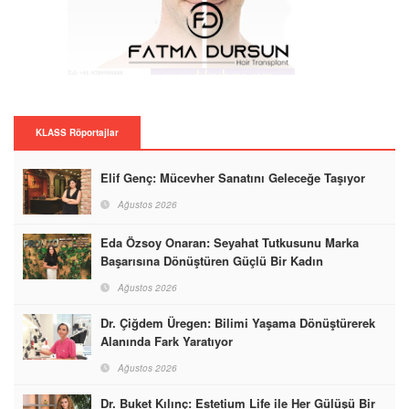
KLASS Röportajlar
Elif Genç: Mücevher Sanatını Geleceğe Taşıyor
Ağustos 2026
Eda Özsoy Onaran: Seyahat Tutkusunu Marka
Başarısına Dönüştüren Güçlü Bir Kadın
Ağustos 2026
Dr. Çiğdem Üregen: Bilimi Yaşama Dönüştürerek
Alanında Fark Yaratıyor
Ağustos 2026
Dr. Buket Kılınç: Estetium Life ile Her Gülüşü Bir