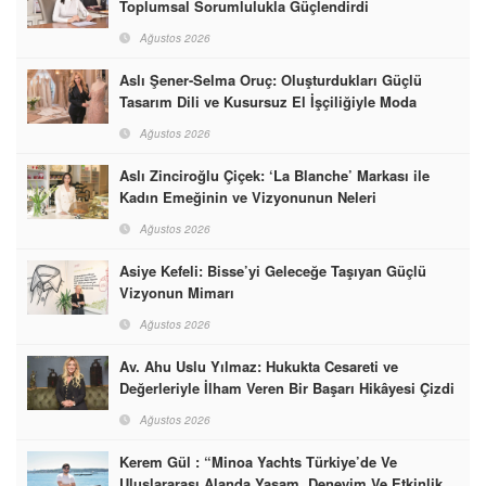
Toplumsal Sorumlulukla Güçlendirdi
Ağustos 2026
Aslı Şener-Selma Oruç: Oluşturdukları Güçlü
Tasarım Dili ve Kusursuz El İşçiliğiyle Moda
Dünyasına İmzalarını Attılar
Ağustos 2026
Aslı Zinciroğlu Çiçek: ‘La Blanche’ Markası ile
Kadın Emeğinin ve Vizyonunun Neleri
Başarabileceğinin En Güzel Örneğini Sunuyor
Ağustos 2026
Asiye Kefeli: Bisse’yi Geleceğe Taşıyan Güçlü
Vizyonun Mimarı
Ağustos 2026
Av. Ahu Uslu Yılmaz: Hukukta Cesareti ve
Değerleriyle İlham Veren Bir Başarı Hikâyesi Çizdi
Ağustos 2026
Kerem Gül : “Minoa Yachts Türkiye’de Ve
Uluslararası Alanda Yaşam, Deneyim Ve Etkinlik