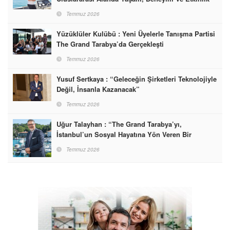
Markası Olacak”
Temmuz 2026
Yüzüklüler Kulübü : Yeni Üyelerle Tanışma Partisi
The Grand Tarabya’da Gerçekleşti
Temmuz 2026
Yusuf Sertkaya : “Geleceğin Şirketleri Teknolojiyle
Değil, İnsanla Kazanacak”
Temmuz 2026
Uğur Talayhan : “The Grand Tarabya’yı,
İstanbul’un Sosyal Hayatına Yön Veren Bir
Destinasyon Haline Getirmeyi Hedefliyorum”
Temmuz 2026