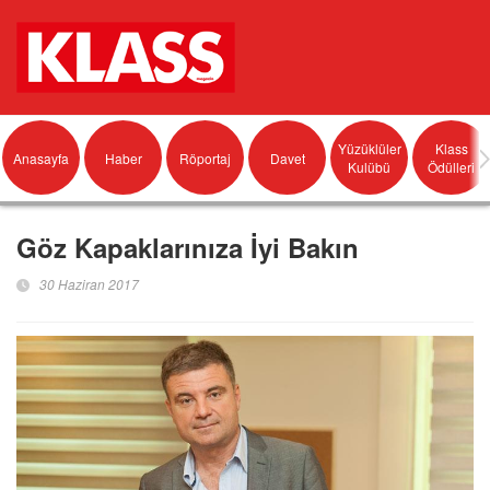
Yüzüklüler
Klass
Anasayfa
Haber
Röportaj
Davet
Kulübü
Ödülleri
Göz Kapaklarınıza İyi Bakın
30 Haziran 2017