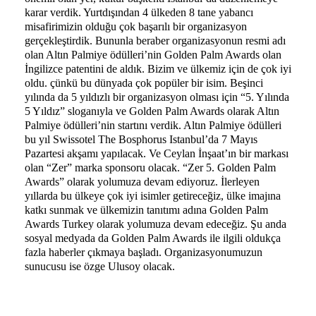
karar verdik. Yurtdışından 4 ülkeden 8 tane yabancı
misafirimizin olduğu çok başarılı bir organizasyon
gerçekleştirdik. Bununla beraber organizasyonun resmi adı
olan Altın Palmiye ödülleri’nin Golden Palm Awards olan
İngilizce patentini de aldık. Bizim ve ülkemiz için de çok iyi
oldu. çünkü bu dünyada çok popüler bir isim. Beşinci
yılında da 5 yıldızlı bir organizasyon olması için “5. Yılında
5 Yıldız” sloganıyla ve Golden Palm Awards olarak Altın
Palmiye ödülleri’nin startını verdik. Altın Palmiye ödülleri
bu yıl Swissotel The Bosphorus Istanbul’da 7 Mayıs
Pazartesi akşamı yapılacak. Ve Ceylan İnşaat’ın bir markası
olan “Zer” marka sponsoru olacak. “Zer 5. Golden Palm
Awards” olarak yolumuza devam ediyoruz. İlerleyen
yıllarda bu ülkeye çok iyi isimler getireceğiz, ülke imajına
katkı sunmak ve ülkemizin tanıtımı adına Golden Palm
Awards Turkey olarak yolumuza devam edeceğiz. Şu anda
sosyal medyada da Golden Palm Awards ile ilgili oldukça
fazla haberler çıkmaya başladı. Organizasyonumuzun
sunucusu ise özge Ulusoy olacak.