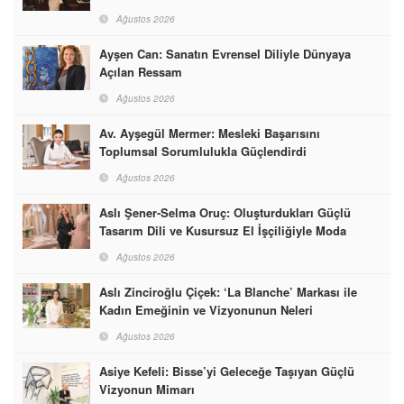
Ağustos 2026
Ayşen Can: Sanatın Evrensel Diliyle Dünyaya
Açılan Ressam
Ağustos 2026
Av. Ayşegül Mermer: Mesleki Başarısını
Toplumsal Sorumlulukla Güçlendirdi
Ağustos 2026
Aslı Şener-Selma Oruç: Oluşturdukları Güçlü
Tasarım Dili ve Kusursuz El İşçiliğiyle Moda
Dünyasına İmzalarını Attılar
Ağustos 2026
Aslı Zinciroğlu Çiçek: ‘La Blanche’ Markası ile
Kadın Emeğinin ve Vizyonunun Neleri
Başarabileceğinin En Güzel Örneğini Sunuyor
Ağustos 2026
Asiye Kefeli: Bisse’yi Geleceğe Taşıyan Güçlü
Vizyonun Mimarı