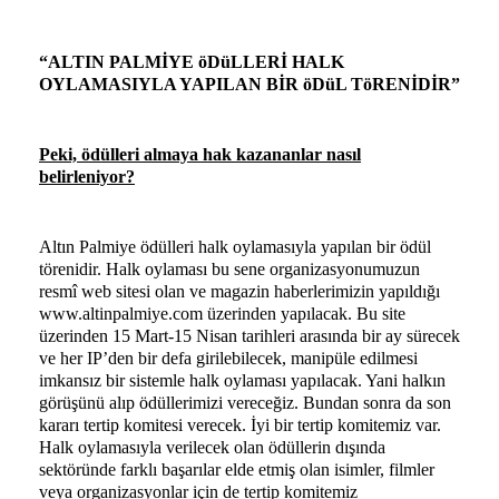
“ALTIN PALMİYE öDüLLERİ HALK
OYLAMASIYLA YAPILAN BİR öDüL TöRENİDİR”
Peki, ödülleri almaya hak kazananlar nasıl
belirleniyor?
Altın Palmiye ödülleri halk oylamasıyla yapılan bir ödül
törenidir. Halk oylaması bu sene organizasyonumuzun
resmî web sitesi olan ve magazin haberlerimizin yapıldığı
www.altinpalmiye.com üzerinden yapılacak. Bu site
üzerinden 15 Mart-15 Nisan tarihleri arasında bir ay sürecek
ve her IP’den bir defa girilebilecek, manipüle edilmesi
imkansız bir sistemle halk oylaması yapılacak. Yani halkın
görüşünü alıp ödüllerimizi vereceğiz. Bundan sonra da son
kararı tertip komitesi verecek. İyi bir tertip komitemiz var.
Halk oylamasıyla verilecek olan ödüllerin dışında
sektöründe farklı başarılar elde etmiş olan isimler, filmler
veya organizasyonlar için de tertip komitemiz