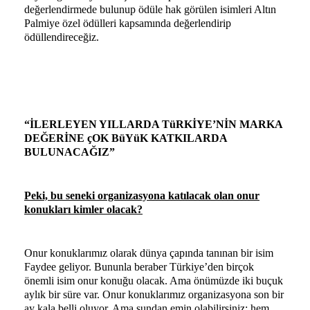
değerlendirmede bulunup ödüle hak görülen isimleri Altın
Palmiye özel ödülleri kapsamında değerlendirip
ödüllendireceğiz.
“İLERLEYEN YILLARDA TüRKİYE’NİN MARKA
DEĞERİNE çOK BüYüK KATKILARDA
BULUNACAĞIZ”
Peki, bu seneki organizasyona katılacak olan onur
konukları kimler olacak?
Onur konuklarımız olarak dünya çapında tanınan bir isim
Faydee geliyor. Bununla beraber Türkiye’den birçok
önemli isim onur konuğu olacak. Ama önümüzde iki buçuk
aylık bir süre var. Onur konuklarımız organizasyona son bir
ay kala belli oluyor. Ama şundan emin olabilirsiniz; hem