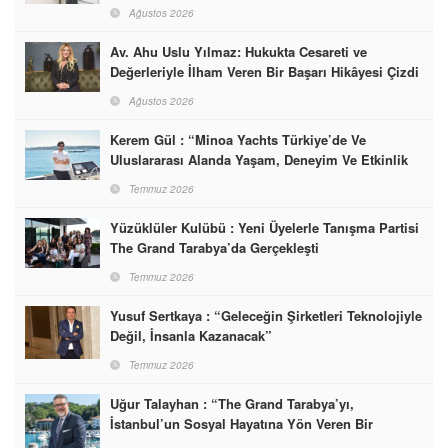
Ağustos 2026
Av. Ahu Uslu Yılmaz: Hukukta Cesareti ve
Değerleriyle İlham Veren Bir Başarı Hikâyesi Çizdi
Ağustos 2026
Kerem Gül : “Minoa Yachts Türkiye’de Ve
Uluslararası Alanda Yaşam, Deneyim Ve Etkinlik
Markası Olacak”
Temmuz 2026
Yüzüklüler Kulübü : Yeni Üyelerle Tanışma Partisi
The Grand Tarabya’da Gerçekleşti
Temmuz 2026
Yusuf Sertkaya : “Geleceğin Şirketleri Teknolojiyle
Değil, İnsanla Kazanacak”
Temmuz 2026
Uğur Talayhan : “The Grand Tarabya’yı,
İstanbul’un Sosyal Hayatına Yön Veren Bir
Destinasyon Haline Getirmeyi Hedefliyorum”