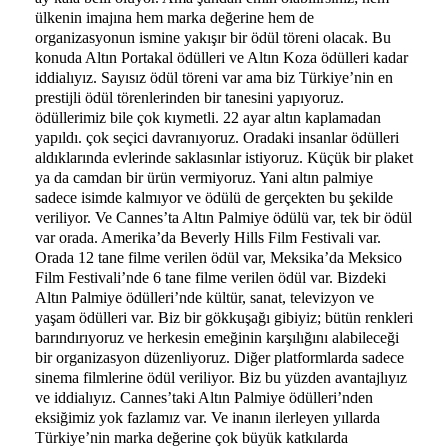
ülkenin imajına hem marka değerine hem de
organizasyonun ismine yakışır bir ödül töreni olacak. Bu
konuda Altın Portakal ödülleri ve Altın Koza ödülleri kadar
iddialıyız. Sayısız ödül töreni var ama biz Türkiye’nin en
prestijli ödül törenlerinden bir tanesini yapıyoruz.
ödüllerimiz bile çok kıymetli. 22 ayar altın kaplamadan
yapıldı. çok seçici davranıyoruz. Oradaki insanlar ödülleri
aldıklarında evlerinde saklasınlar istiyoruz. Küçük bir plaket
ya da camdan bir ürün vermiyoruz. Yani altın palmiye
sadece isimde kalmıyor ve ödülü de gerçekten bu şekilde
veriliyor. Ve Cannes’ta Altın Palmiye ödülü var, tek bir ödül
var orada. Amerika’da Beverly Hills Film Festivali var.
Orada 12 tane filme verilen ödül var, Meksika’da Meksico
Film Festivali’nde 6 tane filme verilen ödül var. Bizdeki
Altın Palmiye ödülleri’nde kültür, sanat, televizyon ve
yaşam ödülleri var. Biz bir gökkuşağı gibiyiz; bütün renkleri
barındırıyoruz ve herkesin emeğinin karşılığını alabileceği
bir organizasyon düzenliyoruz. Diğer platformlarda sadece
sinema filmlerine ödül veriliyor. Biz bu yüzden avantajlıyız
ve iddialıyız. Cannes’taki Altın Palmiye ödülleri’nden
eksiğimiz yok fazlamız var. Ve inanın ilerleyen yıllarda
Türkiye’nin marka değerine çok büyük katkılarda