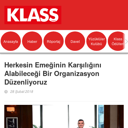
Yüzüklüler
Klass
Anasayfa
Haber
Röportaj
Davet
Kulübü
Ödülleri
Herkesin Emeğinin Karşılığını
Alabileceği Bir Organizasyon
Düzenliyoruz
28 Şubat 2018