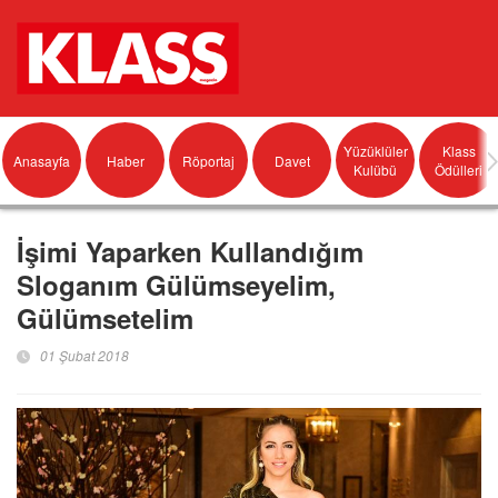
Yüzüklüler
Klass
Anasayfa
Haber
Röportaj
Davet
Kulübü
Ödülleri
İşimi Yaparken Kullandığım
Sloganım Gülümseyelim,
Gülümsetelim
01 Şubat 2018