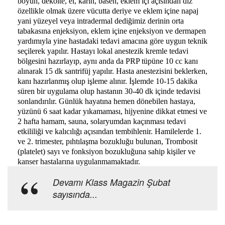
boyun, dekolte, el, karın, basen, eklem içi açısından diz
özellikle olmak üzere vücutta deriye ve eklem içine napaj
yani yüzeyel veya intradermal dediğimiz derinin orta
tabakasına enjeksiyon, eklem içine enjeksiyon ve dermapen
yardımıyla yine hastadaki tedavi amacına göre uygun teknik
seçilerek yapılır. Hastayı lokal anestezik kremle tedavi
bölgesini hazırlayıp, aynı anda da PRP tüpüne 10 cc kanı
alınarak 15 dk santrifüj yapılır. Hasta anestezisini beklerken,
kanı hazırlanmış olup işleme alınır. İşlemde 10-15 dakika
süren bir uygulama olup hastanın 30-40 dk içinde tedavisi
sonlandırılır. Günlük hayatına hemen dönebilen hastaya,
yüzünü 6 saat kadar yıkamaması, hijyenine dikkat etmesi ve
2 hafta hamam, sauna, solaryumdan kaçınması tedavi
etkililiği ve kalıcılığı açısından tembihlenir.
Hamilelerde 1.
ve 2. trimester, pıhtılaşma bozukluğu bulunan, Trombosit
(platelet) sayı ve fonksiyon bozukluğuna sahip kişiler ve
kanser hastalarına uygulanmamaktadır.
Devamı Klass Magazin Şubat
sayısında...