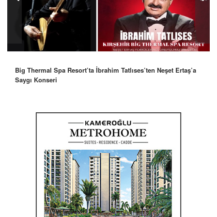
Big Thermal Spa Resort’ta İbrahim Tatlıses’ten Neşet Ertaş’a
Robbie Williams’tan İstanbul’a Mesaj: “Unutulmaz Bir Gece
Saygı Konseri
Olacak”