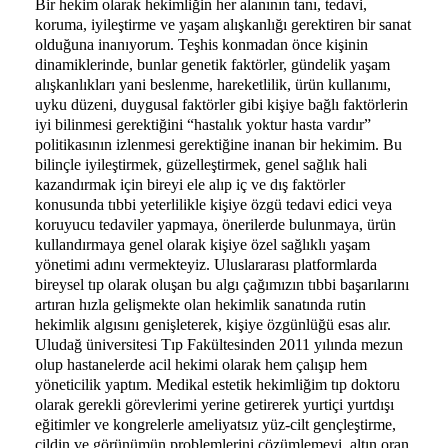
Bir hekim olarak hekimliğin her alanının tanı, tedavi,
koruma, iyileştirme ve yaşam alışkanlığı gerektiren bir sanat
olduğuna inanıyorum. Teşhis konmadan önce kişinin
dinamiklerinde, bunlar genetik faktörler, gündelik yaşam
alışkanlıkları yani beslenme, hareketlilik, ürün kullanımı,
uyku düzeni, duygusal faktörler gibi kişiye bağlı faktörlerin
iyi bilinmesi gerektiğini “hastalık yoktur hasta vardır”
politikasının izlenmesi gerektiğine inanan bir hekimim. Bu
bilinçle iyileştirmek, güzelleştirmek, genel sağlık hali
kazandırmak için bireyi ele alıp iç ve dış faktörler
konusunda tıbbi yeterlilikle kişiye özgü tedavi edici veya
koruyucu tedaviler yapmaya, önerilerde bulunmaya, ürün
kullandırmaya genel olarak kişiye özel sağlıklı yaşam
yönetimi adını vermekteyiz. Uluslararası platformlarda
bireysel tıp olarak oluşan bu algı çağımızın tıbbi başarılarını
artıran hızla gelişmekte olan hekimlik sanatında rutin
hekimlik algısını genişleterek, kişiye özgünlüğü esas alır.
Uludağ üniversitesi Tıp Fakültesinden 2011 yılında mezun
olup hastanelerde acil hekimi olarak hem çalışıp hem
yöneticilik yaptım. Medikal estetik hekimliğim tıp doktoru
olarak gerekli görevlerimi yerine getirerek yurtiçi yurtdışı
eğitimler ve kongrelerle ameliyatsız yüz-cilt gençleştirme,
cildin ve görünümün problemlerini çözümlemeyi, altın oran