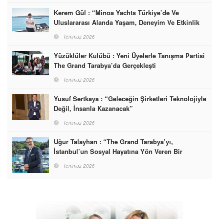
Kerem Gül : “Minoa Yachts Türkiye’de Ve
Uluslararası Alanda Yaşam, Deneyim Ve Etkinlik
Markası Olacak”
Temmuz 2026
Yüzüklüler Kulübü : Yeni Üyelerle Tanışma Partisi
The Grand Tarabya’da Gerçekleşti
Temmuz 2026
Yusuf Sertkaya : “Geleceğin Şirketleri Teknolojiyle
Değil, İnsanla Kazanacak”
Temmuz 2026
Uğur Talayhan : “The Grand Tarabya’yı,
İstanbul’un Sosyal Hayatına Yön Veren Bir
Destinasyon Haline Getirmeyi Hedefliyorum”
Temmuz 2026