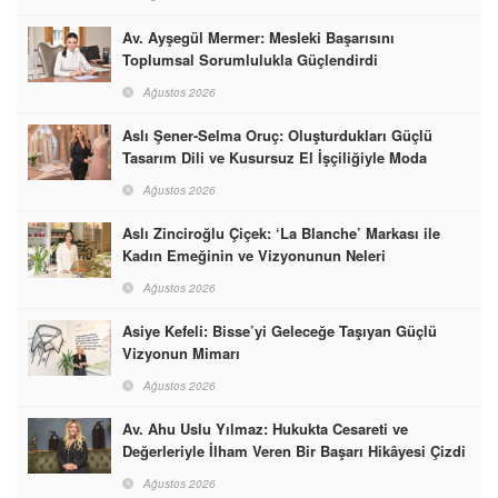
Av. Ayşegül Mermer: Mesleki Başarısını
Toplumsal Sorumlulukla Güçlendirdi
Ağustos 2026
Aslı Şener-Selma Oruç: Oluşturdukları Güçlü
Tasarım Dili ve Kusursuz El İşçiliğiyle Moda
Dünyasına İmzalarını Attılar
Ağustos 2026
Aslı Zinciroğlu Çiçek: ‘La Blanche’ Markası ile
Kadın Emeğinin ve Vizyonunun Neleri
Başarabileceğinin En Güzel Örneğini Sunuyor
Ağustos 2026
Asiye Kefeli: Bisse’yi Geleceğe Taşıyan Güçlü
Vizyonun Mimarı
Ağustos 2026
Av. Ahu Uslu Yılmaz: Hukukta Cesareti ve
Değerleriyle İlham Veren Bir Başarı Hikâyesi Çizdi
Ağustos 2026