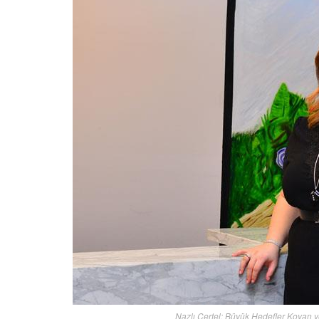
Nazlı Certel; Büyük Hedefler Koyan v