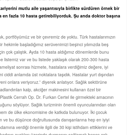
kariyerini mutlu aile yaşantısıyla birlikte sürdüren örnek bir
ayda en fazla 10 hasta getirebiliyorduk. Şu anda doktor başına
, portföyümüz ve bir çevremiz de yoktu. Türk hastalarımızın
 Bir hekimle başladığımız serüvenimizi beşinci yılımızda beş
için çok çalıştık. Ayda 10 hasta aldığımız dönemlerde bunu
e listemiz var ve bu listede yaklaşık olarak 200-300 hasta
ameliyat sonrası hizmete, hastalara verdiğimiz değere, iyi
 ciddi anlamda üst noktalara taşıdık. Hastalar yurt dışından
veni onlara veriyoruz.” diyerek anlatıyor. Sağlık sektörüne
dlandırılan kalp, akciğer makinesini kullanan özel bir
e Plastik Cerrah Op. Dr. Furkan Certel ile girmekteki amacının
lduğunu söylüyor. Sağlık turizminin önemli oyuncularından olan
e hem de ülke ekonomisine de katkıda bulunuyor. İki çocuk
n ve bu düşünce doğrultusunda danışanlarına hep en iyiyi
amına verdiği önemle ilgili de 30 kişi istihdam ettiklerini ve
2 kadının ayakları üzerinde durmasını sağlamak bence çok