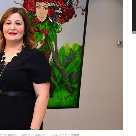
e Peşinden Giderek Oldurtan Güçlü Bir İş Kadını