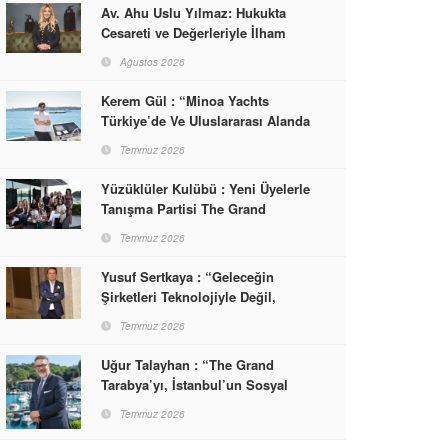
Av. Ahu Uslu Yılmaz: Hukukta
Cesareti ve Değerleriyle İlham
Veren Bir Başarı Hikâyesi Çizdi
Ağustos 2026
Kerem Gül : “Minoa Yachts
Türkiye’de Ve Uluslararası Alanda
Yaşam, Deneyim Ve Etkinlik
Temmuz 2026
Markası Olacak”
Yüzüklüler Kulübü : Yeni Üyelerle
Tanışma Partisi The Grand
Tarabya’da Gerçekleşti
Temmuz 2026
Yusuf Sertkaya : “Geleceğin
Şirketleri Teknolojiyle Değil,
İnsanla Kazanacak”
Temmuz 2026
Uğur Talayhan : “The Grand
Tarabya’yı, İstanbul’un Sosyal
Hayatına Yön Veren Bir
Temmuz 2026
Destinasyon Haline Getirmeyi
Hedefliyorum”