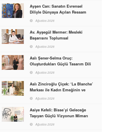
Ayşen Can: Sanatın Evrensel
Diliyle Dünyaya Açılan Ressam
Ağustos 2026
Av. Ayşegül Mermer: Mesleki
Başarısını Toplumsal
Sorumlulukla Güçlendirdi
Ağustos 2026
Aslı Şener-Selma Oruç:
Oluşturdukları Güçlü Tasarım Dili
ve Kusursuz El İşçiliğiyle Moda
Ağustos 2026
Dünyasına İmzalarını Attılar
Aslı Zinciroğlu Çiçek: ‘La Blanche’
Markası ile Kadın Emeğinin ve
Vizyonunun Neleri
Ağustos 2026
Başarabileceğinin En Güzel
Örneğini Sunuyor
Asiye Kefeli: Bisse’yi Geleceğe
Taşıyan Güçlü Vizyonun Mimarı
Ağustos 2026