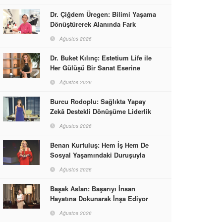
Dr. Çiğdem Üregen: Bilimi Yaşama
Dönüştürerek Alanında Fark
Yaratıyor
Ağustos 2026
Dr. Buket Kılınç: Estetium Life ile
Her Gülüşü Bir Sanat Eserine
Dönüştürüyor
Ağustos 2026
Burcu Rodoplu: Sağlıkta Yapay
Zekâ Destekli Dönüşüme Liderlik
Ediyor
Ağustos 2026
Benan Kurtuluş: Hem İş Hem De
Sosyal Yaşamındaki Duruşuyla
Kadınlara Rol Model Oldu
Ağustos 2026
Başak Aslan: Başarıyı İnsan
Hayatına Dokunarak İnşa Ediyor
Ağustos 2026