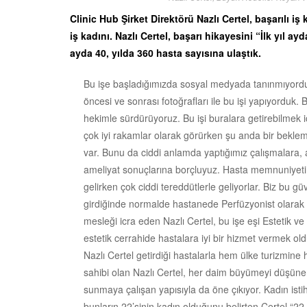
Clinic Hub Şirket Direktörü Nazlı Certel, başarılı iş 
iş kadını. Nazlı Certel, başarı hikayesini “İlk yıl 
ayda 40, yılda 360 hasta sayısına ulaştık.
Bu işe başladığımızda sosyal medyada tanınmıyorduk
öncesi ve sonrası fotoğrafları ile bu işi yapıyorduk.
hekimle sürdürüyoruz. Bu işi buralara getirebilmek 
çok iyi rakamlar olarak görürken şu anda bir beklem
var. Bunu da ciddi anlamda yaptığımız çalışmalara, 
ameliyat sonuçlarına borçluyuz. Hasta memnuniyetini
gelirken çok ciddi tereddütlerle geliyorlar. Biz bu gü
girdiğinde normalde hastanede Perfüzyonist olarak a
mesleği icra eden Nazlı Certel, bu işe eşi Estetik v
estetik cerrahide hastalara iyi bir hizmet vermek o
Nazlı Certel getirdiği hastalarla hem ülke turizmin
sahibi olan Nazlı Certel, her daim büyümeyi düşüne
sunmaya çalışan yapısıyla da öne çıkıyor. Kadın istihd
bunların 22’sinin kadın olduğunu belirten Certel “2