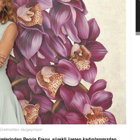
 Üretmekten Vazgeçmiyor
mlerinden Pervin Ersoy, sürekli üreten kadınlarımızdan.