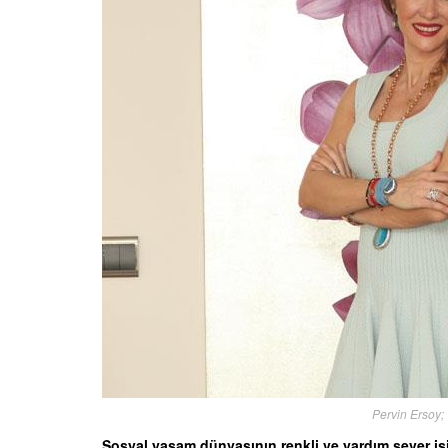
Pervin Ersoy;
Sosyal yaşam dünyasının renkli ve yardım sever isi