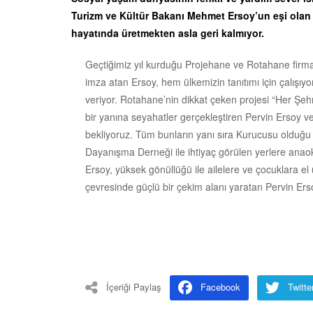
Turizm ve Kültür Bakanı Mehmet Ersoy’un eşi olan
hayatında üretmekten asla geri kalmıyor.
Geçtiğimiz yıl kurduğu Projehane ve Rotahane firmala
imza atan Ersoy, hem ülkemizin tanıtımı için çalışı
veriyor. Rotahane’nin dikkat çeken projesi “Her Şeh
bir yanına seyahatler gerçekleştiren Pervin Ersoy ve 
bekliyoruz. Tüm bunların yanı sıra Kurucusu olduğu 
Dayanışma Derneği ile ihtiyaç görülen yerlere anao
Ersoy, yüksek gönüllüğü ile ailelere ve çocuklara el
çevresinde güçlü bir çekim alanı yaratan Pervin Erso
İçeriği Paylaş
Facebook
Twitte