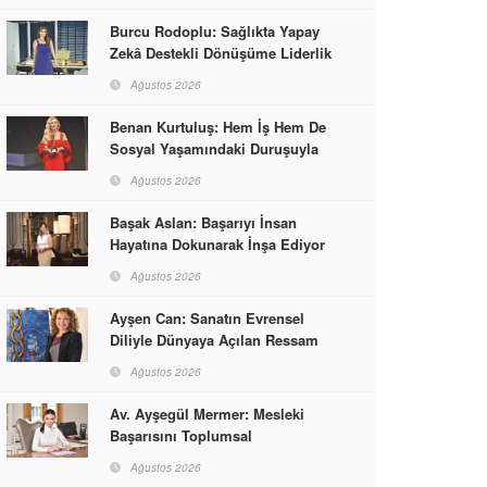
Burcu Rodoplu: Sağlıkta Yapay
Zekâ Destekli Dönüşüme Liderlik
Ediyor
Ağustos 2026
Benan Kurtuluş: Hem İş Hem De
Sosyal Yaşamındaki Duruşuyla
Kadınlara Rol Model Oldu
Ağustos 2026
Başak Aslan: Başarıyı İnsan
Hayatına Dokunarak İnşa Ediyor
Ağustos 2026
Ayşen Can: Sanatın Evrensel
Diliyle Dünyaya Açılan Ressam
Ağustos 2026
Av. Ayşegül Mermer: Mesleki
Başarısını Toplumsal
Sorumlulukla Güçlendirdi
Ağustos 2026