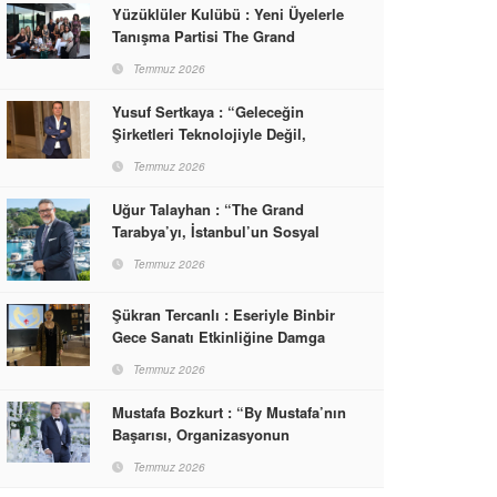
Yüzüklüler Kulübü : Yeni Üyelerle
Tanışma Partisi The Grand
Tarabya’da Gerçekleşti
Temmuz 2026
Yusuf Sertkaya : “Geleceğin
Şirketleri Teknolojiyle Değil,
İnsanla Kazanacak”
Temmuz 2026
Uğur Talayhan : “The Grand
Tarabya’yı, İstanbul’un Sosyal
Hayatına Yön Veren Bir
Temmuz 2026
Destinasyon Haline Getirmeyi
Hedefliyorum”
Şükran Tercanlı : Eseriyle Binbir
Gece Sanatı Etkinliğine Damga
Vurdu
Temmuz 2026
Mustafa Bozkurt : “By Mustafa’nın
Başarısı, Organizasyonun
Sonunda Misafirlerin Yüzünde
Temmuz 2026
Gördüğümüz Mutluluktur”