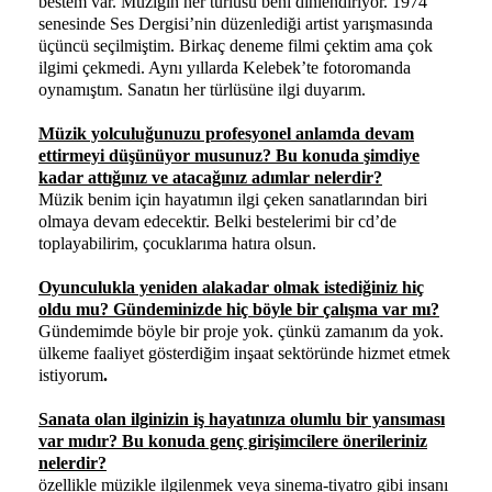
bestem var. Müziğin her türlüsü beni dinlendiriyor. 1974
senesinde Ses Dergisi’nin düzenlediği artist yarışmasında
üçüncü seçilmiştim. Birkaç deneme filmi çektim ama çok
ilgimi çekmedi. Aynı yıllarda Kelebek’te fotoromanda
oynamıştım. Sanatın her türlüsüne ilgi duyarım.
Müzik yolculuğunuzu profesyonel anlamda devam
ettirmeyi düşünüyor musunuz? Bu konuda şimdiye
kadar attığınız ve atacağınız adımlar nelerdir?
Müzik benim için hayatımın ilgi çeken sanatlarından biri
olmaya devam edecektir. Belki bestelerimi bir cd’de
toplayabilirim, çocuklarıma hatıra olsun.
Oyunculukla yeniden alakadar olmak istediğiniz hiç
oldu mu? Gündeminizde hiç böyle bir çalışma var mı?
Gündemimde böyle bir proje yok. çünkü zamanım da yok.
ülkeme faaliyet gösterdiğim inşaat sektöründe hizmet etmek
istiyorum
.
Sanata olan ilginizin iş hayatınıza olumlu bir yansıması
var mıdır? Bu konuda genç girişimcilere önerileriniz
nelerdir?
özellikle müzikle ilgilenmek veya sinema-tiyatro gibi insanı