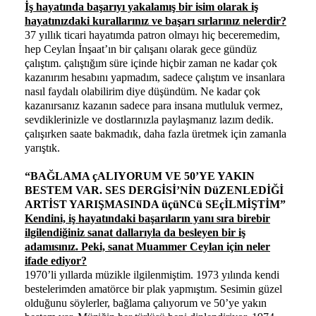
İş hayatında başarıyı yakalamış bir isim olarak iş
hayatınızdaki kurallarınız ve başarı sırlarınız nelerdir?
37 yıllık ticari hayatımda patron olmayı hiç beceremedim,
hep Ceylan İnşaat’ın bir çalışanı olarak gece gündüz
çalıştım. çalıştığım süre içinde hiçbir zaman ne kadar çok
kazanırım hesabını yapmadım, sadece çalıştım ve insanlara
nasıl faydalı olabilirim diye düşündüm. Ne kadar çok
kazanırsanız kazanın sadece para insana mutluluk vermez,
sevdiklerinizle ve dostlarınızla paylaşmanız lazım dedik.
çalışırken saate bakmadık, daha fazla üretmek için zamanla
yarıştık.
“BAĞLAMA çALIYORUM VE 50’YE YAKIN
BESTEM VAR. SES DERGİSİ’NİN DüZENLEDİĞİ
ARTİST YARIŞMASINDA üçüNCü SEçİLMİŞTİM”
Kendini, iş hayatındaki başarıların yanı sıra birebir
ilgilendiğiniz sanat dallarıyla da besleyen bir iş
adamısınız. Peki, sanat Muammer Ceylan için neler
ifade ediyor?
1970’li yıllarda müzikle ilgilenmiştim. 1973 yılında kendi
bestelerimden amatörce bir plak yapmıştım. Sesimin güzel
olduğunu söylerler, bağlama çalıyorum ve 50’ye yakın