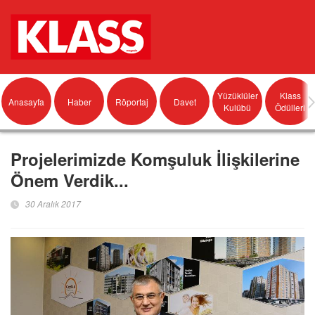
Yüzüklüler
Klass
Anasayfa
Haber
Röportaj
Davet
Kulübü
Ödülleri
Projelerimizde Komşuluk İlişkilerine
Önem Verdik...
30 Aralık 2017