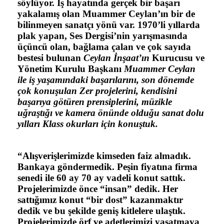
söylüyor. İş hayatında gerçek bir başarı
yakalamış olan Muammer Ceylan’ın bir de
bilinmeyen sanatçı yönü var. 1970’li yıllarda
plak yapan, Ses Dergisi’nin yarışmasında
üçüncü olan, bağlama çalan ve çok sayıda
bestesi bulunan
Ceylan İnşaat’ın
Kurucusu ve
Yönetim Kurulu Başkanı
Muammer Ceylan
ile iş yaşamındaki başarılarını, son dönemde
çok konuşulan Zer projelerini, kendisini
başarıya götüren prensiplerini, müzikle
uğraştığı ve kamera önünde olduğu sanat dolu
yılları Klass okurları için konuştuk.
“Alışverişlerimizde kimseden faiz almadık.
Bankaya göndermedik. Peşin fiyatına firma
senedi ile 60 ay 70 ay vadeli konut sattık.
Projelerimizde önce “insan” dedik. Her
sattığımız konut “bir dost” kazanmaktır
dedik ve bu şekilde geniş kitlelere ulaştık.
Projelerimizde örf ve adetlerimizi yaşatmaya