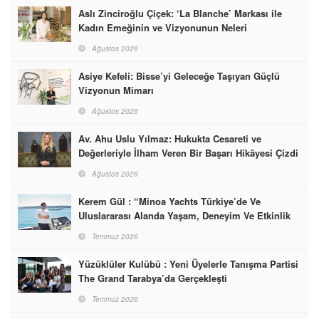
Aslı Zinciroğlu Çiçek: ‘La Blanche’ Markası ile
Kadın Emeğinin ve Vizyonunun Neleri
Başarabileceğinin En Güzel Örneğini Sunuyor
Ağustos 2026
Asiye Kefeli: Bisse’yi Geleceğe Taşıyan Güçlü
Vizyonun Mimarı
Ağustos 2026
Av. Ahu Uslu Yılmaz: Hukukta Cesareti ve
Değerleriyle İlham Veren Bir Başarı Hikâyesi Çizdi
Ağustos 2026
Kerem Gül : “Minoa Yachts Türkiye’de Ve
Uluslararası Alanda Yaşam, Deneyim Ve Etkinlik
Markası Olacak”
Temmuz 2026
Yüzüklüler Kulübü : Yeni Üyelerle Tanışma Partisi
The Grand Tarabya’da Gerçekleşti
Temmuz 2026