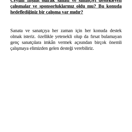
Ceylan İnşaat olarak sanatı ve sanatçıyı destekleyen
çalışmalar ve sponsorluklarınız oldu mu? Bu konuda
hedeflediğiniz bir çalışma var mıdır?
Sanata ve sanatçıya her zaman için her konuda destek
olmak isteriz. özellikle yetenekli olup da fırsat bulamayan
genç sanatçılara imkân vermek açısından
birçok önemli
çalışmaya elimizden gelen desteği verebiliriz.