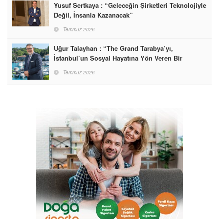
Yusuf Sertkaya : “Geleceğin Şirketleri Teknolojiyle
Değil, İnsanla Kazanacak”
Temmuz 2026
Uğur Talayhan : “The Grand Tarabya’yı,
İstanbul’un Sosyal Hayatına Yön Veren Bir
Destinasyon Haline Getirmeyi Hedefliyorum”
Temmuz 2026