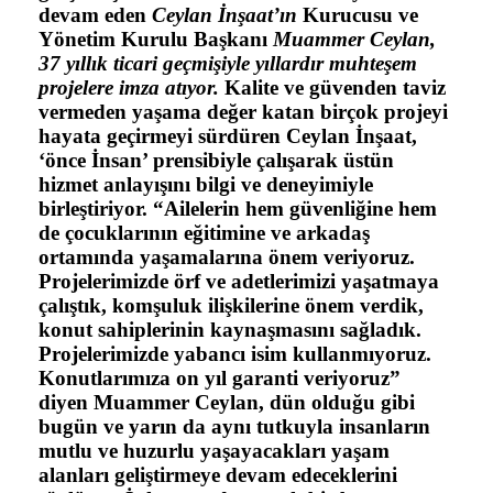
devam eden
Ceylan İnşaat’ın
Kurucusu ve
Yönetim Kurulu Başkanı
Muammer Ceylan,
37 yıllık ticari geçmişiyle yıllardır muhteşem
projelere imza atıyor.
Kalite ve güvenden taviz
vermeden yaşama değer katan birçok projeyi
hayata geçirmeyi sürdüren Ceylan İnşaat,
‘önce İnsan’ prensibiyle çalışarak üstün
hizmet anlayışını bilgi ve deneyimiyle
birleştiriyor. “
Ailelerin hem güvenliğine hem
de çocuklarının eğitimine ve arkadaş
ortamında yaşamalarına önem veriyoruz.
Projelerimizde örf ve adetlerimizi yaşatmaya
çalıştık, komşuluk ilişkilerine önem verdik,
konut sahiplerinin kaynaşmasını sağladık.
Projelerimizde yabancı isim kullanmıyoruz.
Konutlarımıza on yıl garanti veriyoruz”
diyen Muammer Ceylan, dün olduğu gibi
bugün ve yarın da aynı tutkuyla insanların
mutlu ve huzurlu yaşayacakları yaşam
alanları geliştirmeye devam edeceklerini