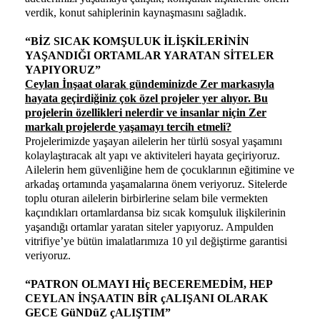
verdik, konut sahiplerinin kaynaşmasını sağladık.
“BİZ SICAK KOMŞULUK İLİŞKİLERİNİN
YAŞANDIĞI ORTAMLAR YARATAN SİTELER
YAPIYORUZ”
Ceylan İnşaat olarak gündeminizde Zer markasıyla
hayata geçirdiğiniz çok özel projeler yer alıyor. Bu
projelerin özellikleri nelerdir ve insanlar niçin Zer
markalı projelerde yaşamayı tercih etmeli?
Projelerimizde yaşayan ailelerin her türlü sosyal yaşamını
kolaylaştıracak alt yapı ve aktiviteleri hayata geçiriyoruz.
Ailelerin hem güvenliğine hem de çocuklarının eğitimine ve
arkadaş ortamında yaşamalarına önem veriyoruz. Sitelerde
toplu oturan ailelerin birbirlerine selam bile vermekten
kaçındıkları ortamlardansa biz sıcak komşuluk ilişkilerinin
yaşandığı ortamlar yaratan siteler yapıyoruz. Ampulden
vitrifiye’ye bütün imalatlarımıza 10 yıl değiştirme garantisi
veriyoruz.
“PATRON OLMAYI Hİç BECEREMEDİM, HEP
CEYLAN İNŞAATIN BİR çALIŞANI OLARAK
GECE GüNDüZ çALIŞTIM”