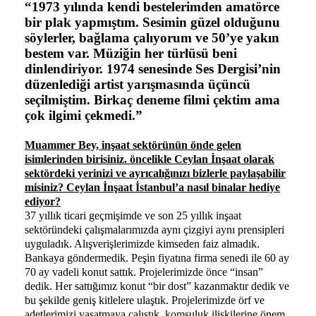
“1973 yılında kendi bestelerimden amatörce
bir plak yapmıştım. Sesimin güzel olduğunu
söylerler, bağlama çalıyorum ve 50’ye yakın
bestem var. Müziğin her türlüsü beni
dinlendiriyor. 1974 senesinde Ses Dergisi’nin
düzenlediği artist yarışmasında üçüncü
seçilmiştim. Birkaç deneme filmi çektim ama
çok ilgimi çekmedi.”
Muammer Bey, inşaat sektörünün önde gelen
isimlerinden birisiniz. öncelikle Ceylan İnşaat olarak
sektördeki yerinizi ve ayrıcalığınızı bizlerle paylaşabilir
misiniz? Ceylan İnşaat İstanbul’a nasıl binalar hediye
ediyor?
37 yıllık ticari geçmişimde ve son 25 yıllık inşaat
sektöründeki çalışmalarımızda aynı çizgiyi aynı prensipleri
uyguladık. Alışverişlerimizde kimseden faiz almadık.
Bankaya göndermedik. Peşin fiyatına firma senedi ile 60 ay
70 ay vadeli konut sattık. Projelerimizde önce “insan”
dedik. Her sattığımız konut “bir dost” kazanmaktır dedik ve
bu şekilde geniş kitlelere ulaştık. Projelerimizde örf ve
adetlerimizi yaşatmaya çalıştık, komşuluk ilişkilerine önem