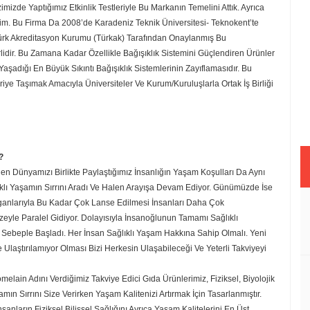
zde Yaptığımız Etkinlik Testleriyle Bu Markanın Temelini Attık. Ayrıca
yim. Bu Firma Da 2008’de Karadeniz Teknik Üniversitesi- Teknokent’te
 Türk Akreditasyon Kurumu (Türkak) Tarafından Onaylanmış Bu
idir. Bu Zamana Kadar Özellikle Bağışıklık Sistemini Güçlendiren Ürünler
şadığı En Büyük Sıkıntı Bağışıklık Sistemlerinin Zayıflamasıdır. Bu
e Taşımak Amacıyla Üniversiteler Ve Kurum/Kuruluşlarla Ortak İş Birliği
?
Dünyamızı Birlikte Paylaştığımız İnsanlığın Yaşam Koşulları Da Aynı
lı Yaşamın Sırrını Aradı Ve Halen Arayışa Devam Ediyor. Günümüzde İse
ganlarıyla Bu Kadar Çok Lanse Edilmesi İnsanları Daha Çok
eyle Paralel Gidiyor. Dolayısıyla İnsanoğlunun Tamamı Sağlıklı
ebeple Başladı. Her İnsan Sağlıklı Yaşam Hakkına Sahip Olmalı. Yeni
Ulaştırılamıyor Olması Bizi Herkesin Ulaşabileceği Ve Yeterli Takviyeyi
melain Adını Verdiğimiz Takviye Edici Gıda Ürünlerimiz, Fiziksel, Biyolojik
 Sırrını Size Verirken Yaşam Kalitenizi Artırmak İçin Tasarlanmıştır.
anların Fiziksel Bilişsel Sağlığını Ayrıca Yaşam Kalitelerini En Üst