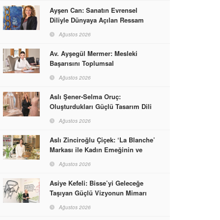
Ayşen Can: Sanatın Evrensel
Diliyle Dünyaya Açılan Ressam
Ağustos 2026
Av. Ayşegül Mermer: Mesleki
Başarısını Toplumsal
Sorumlulukla Güçlendirdi
Ağustos 2026
Aslı Şener-Selma Oruç:
Oluşturdukları Güçlü Tasarım Dili
ve Kusursuz El İşçiliğiyle Moda
Ağustos 2026
Dünyasına İmzalarını Attılar
Aslı Zinciroğlu Çiçek: ‘La Blanche’
Markası ile Kadın Emeğinin ve
Vizyonunun Neleri
Ağustos 2026
Başarabileceğinin En Güzel
Örneğini Sunuyor
Asiye Kefeli: Bisse’yi Geleceğe
Taşıyan Güçlü Vizyonun Mimarı
Ağustos 2026