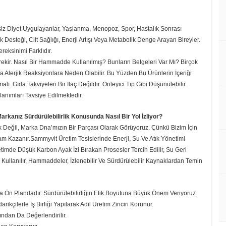
iz Diyet Uygulayanlar, Yaşlanma, Menopoz, Spor, Hastalık Sonrası
 Desteği, Cilt Sağlığı, Enerji Artışı Veya Metabolik Denge Arayan Bireyler.
reksinimi Farklıdır.
ekir. Nasıl Bir Hammadde Kullanılmış? Bunların Belgeleri Var Mı? Birçok
lerjik Reaksiyonlara Neden Olabilir. Bu Yüzden Bu Ürünlerin İçeriği
ı. Gıda Takviyeleri Bir İlaç Değildir. Önleyici Tıp Gibi Düşünülebilir.
lanımları Tavsiye Edilmektedir.
arkanız Sürdürülebilirlik Konusunda Nasıl Bir Yol İzliyor?
ak Değil, Marka Dna’mızın Bir Parçası Olarak Görüyoruz. Çünkü Bizim İçin
lam Kazanır.Sammyvit Üretim Tesislerinde Enerji, Su Ve Atık Yönetimi
timde Düşük Karbon Ayak İzi Bırakan Prosesler Tercih Edilir, Su Geri
ak Kullanılır, Hammaddeler, İzlenebilir Ve Sürdürülebilir Kaynaklardan Temin
 Ön Plandadır. Sürdürülebilirliğin Etik Boyutuna Büyük Önem Veriyoruz.
kçilerle İş Birliği Yapılarak Adil Üretim Zinciri Korunur.
ndan Da Değerlendirilir.