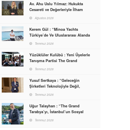
Av. Ahu Uslu Yılmaz: Hukukta
Cesareti ve Değerleriyle İlham
Veren Bir Başarı Hikâyesi Çizdi
Ağustos 2026
Kerem Gül : “Minoa Yachts
Türkiye’de Ve Uluslararası Alanda
Yaşam, Deneyim Ve Etkinlik
Temmuz 2026
Markası Olacak”
Yüzüklüler Kulübü : Yeni Üyelerle
Tanışma Partisi The Grand
Tarabya’da Gerçekleşti
Temmuz 2026
Yusuf Sertkaya : “Geleceğin
Şirketleri Teknolojiyle Değil,
İnsanla Kazanacak”
Temmuz 2026
Uğur Talayhan : “The Grand
Tarabya’yı, İstanbul’un Sosyal
Hayatına Yön Veren Bir
Temmuz 2026
Destinasyon Haline Getirmeyi
Hedefliyorum”