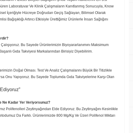
r Süren Laboratuvar Ve Klinik Çalışmaların Kanıtlanmış Sonucuyla, Know
kisel İçeriğiyle Hücreye Doğrudan Geçiş Sağlayan, Bilimsel Olarak
si Bağışıklığı Artırıcı Etkisiyle Ürettiğimiz Ürünlerle İnsan Sağlığını
erdir?
le Çalışıyoruz. Bu Sayede Ürünlerimizin Biyoyararlanımını Maksimum
rılı Gıda Takviyesi Markalarından Birisiyiz Diyebilirim.
zin Doğal Olması. Test Ve Analiz Çalışmalarını Büyük Bir Titizlikle
yorsa Onu Yapıyoruz. Bu Sayede Toplumda Gıda Takviyelerine Karşı Olan
.
 Ediyoruz”
e Ne Kadar Yer Veriyorsunuz?
 Polifenolleri Zeytinyağından Elde Ediyoruz. Bu Zeytinyağını Kesinlikle
Metodumuz Da Farklı. Ürünlerimizde 800 Mg/Kg Ve Üzeri Polifenol Miktarı