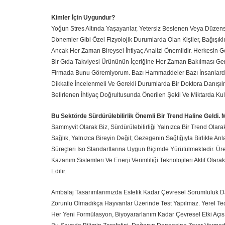
Kimler İçin Uygundur?
Yoğun Stres Altında Yaşayanlar, Yetersiz Beslenen Veya Düzens
Dönemler Gibi Özel Fizyolojik Durumlarda Olan Kişiler, Bağışıklık
Ancak Her Zaman Bireysel İhtiyaç Analizi Önemlidir. Herkesin Ge
Bir Gıda Takviyesi Ürününün İçeriğine Her Zaman Bakılması Ger
Firmada Bunu Göremiyorum. Bazı Hammaddeler Bazı İnsanlarda A
Dikkatle İncelenmeli Ve Gerekli Durumlarda Bir Doktora Danışılmal
Belirlenen İhtiyaç Doğrultusunda Önerilen Şekil Ve Miktarda Kul
Bu Sektörde Sürdürülebilirlik Önemli Bir Trend Haline Geldi. M
Sammyvit Olarak Biz, Sürdürülebilirliği Yalnızca Bir Trend Olar
Sağlık, Yalnızca Bireyin Değil; Gezegenin Sağlığıyla Birlikte An
Süreçleri Iso Standartlarına Uygun Biçimde Yürütülmektedir. Üre
Kazanım Sistemleri Ve Enerji Verimliliği Teknolojileri Aktif Olar
Edilir.
Ambalaj Tasarımlarımızda Estetik Kadar Çevresel Sorumluluk Da
Zorunlu Olmadıkça Hayvanlar Üzerinde Test Yapılmaz. Yerel Tedari
Her Yeni Formülasyon, Biyoyararlanım Kadar Çevresel Etki Açısı