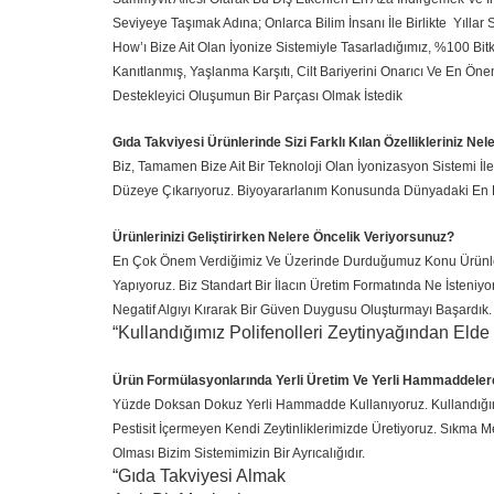
Seviyeye Taşımak Adına; Onlarca Bilim İnsanı İle Birlikte Yılla
How’ı Bize Ait Olan İyonize Sistemiyle Tasarladığımız, %100 Bit
Kanıtlanmış, Yaşlanma Karşıtı, Cilt Bariyerini Onarıcı Ve En Önemli
Destekleyici Oluşumun Bir Parçası Olmak İstedik
Gıda Takviyesi Ürünlerinde Sizi Farklı Kılan Özellikleriniz Nel
Biz, Tamamen Bize Ait Bir Teknoloji Olan İyonizasyon Sistemi İ
Düzeye Çıkarıyoruz. Biyoyararlanım Konusunda Dünyadaki En Başa
Ürünlerinizi Geliştirirken Nelere Öncelik Veriyorsunuz?
En Çok Önem Verdiğimiz Ve Üzerinde Durduğumuz Konu Ürünlerimi
Yapıyoruz. Biz Standart Bir İlacın Üretim Formatında Ne İsteni
Negatif Algıyı Kırarak Bir Güven Duygusu Oluşturmayı Başardık
“Kullandığımız Polifenolleri Zeytinyağından Elde
Ürün Formülasyonlarında Yerli Üretim Ve Yerli Hammaddeler
Yüzde Doksan Dokuz Yerli Hammadde Kullanıyoruz. Kullandığımız
Pestisit İçermeyen Kendi Zeytinliklerimizde Üretiyoruz. Sıkma 
Olması Bizim Sistemimizin Bir Ayrıcalığıdır.
“Gıda Takviyesi Almak