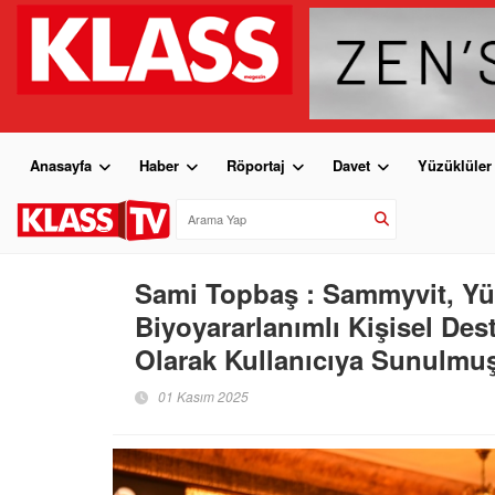
Anasayfa
Haber
Röportaj
Davet
Yüzüklüler
Sami Topbaş : Sammyvit, Yü
Biyoyararlanımlı Kişisel Des
Olarak Kullanıcıya Sunulmu
01 Kasım 2025