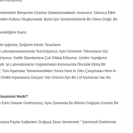
den Koruyoruz.
Yenilenebilir Bileşenler Üzerine Odaklanmaktadır. Amacımız Yalnızca Etkili
im Kültürü Oluşturmaktır. Bizim İçin Sürdürülebilirlik Bir Görev Değil, Bir
rektiğine İnanır.
in Işığında, Doğanın İzinde Tasarlanır.
boratuvarlarımızda Test Ediyoruz. Aynı Ürünlerin Tohumlarını Da
riyoruz. Kalite Standardına Çok Dikkat Ediyoruz. Üretim Yaptığımız
lı. İyi Laboratuvarlar Uygulamaları Konusunda Öncülük Etmiş Bir
, Tüm Aşamalar Tamamlandıktan Sonra Hem İn Vitro Çalışmaları Hem İn
 Üretim Aşamasına Geçiyor. Her Ürünün Ayrı Bir Lot Numarası Var. Bu
klaşımınız Nedir?
ye Edici Gıdalar Üretmiyoruz; Aynı Zamanda Bu Bilimin Doğayla Uyumlu Bir
“İnsana Fayda Sağlarken Doğaya Zarar Vermemek.” Sammyvit Üretiminde