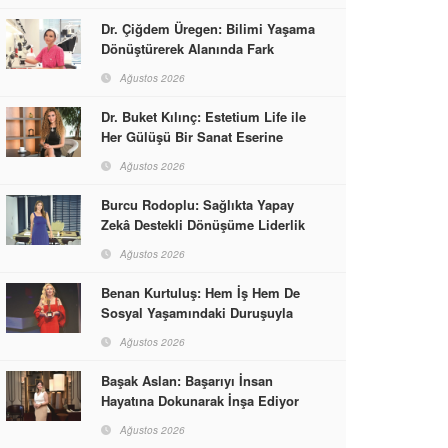
Dr. Çiğdem Üregen: Bilimi Yaşama
Dönüştürerek Alanında Fark
Yaratıyor
Ağustos 2026
Dr. Buket Kılınç: Estetium Life ile
Her Gülüşü Bir Sanat Eserine
Dönüştürüyor
Ağustos 2026
Burcu Rodoplu: Sağlıkta Yapay
Zekâ Destekli Dönüşüme Liderlik
Ediyor
Ağustos 2026
Benan Kurtuluş: Hem İş Hem De
Sosyal Yaşamındaki Duruşuyla
Kadınlara Rol Model Oldu
Ağustos 2026
Başak Aslan: Başarıyı İnsan
Hayatına Dokunarak İnşa Ediyor
Ağustos 2026