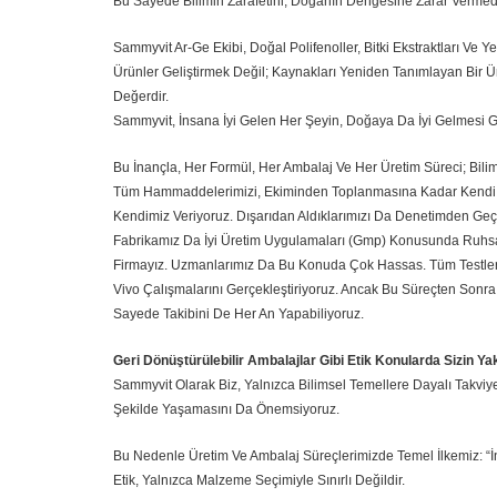
Bu Sayede Bilimin Zarafetini, Doğanın Dengesine Zarar Verme
Sammyvit Ar-Ge Ekibi, Doğal Polifenoller, Bitki Ekstraktları Ve 
Ürünler Geliştirmek Değil; Kaynakları Yeniden Tanımlayan Bir Üret
Değerdir.
Sammyvit, İnsana İyi Gelen Her Şeyin, Doğaya Da İyi Gelmesi Ge
Bu İnançla, Her Formül, Her Ambalaj Ve Her Üretim Süreci; Bilim
Tüm Hammaddelerimizi, Ekiminden Toplanmasına Kadar Kendi La
Kendimiz Veriyoruz. Dışarıdan Aldıklarımızı Da Denetimden Geçi
Fabrikamız Da İyi Üretim Uygulamaları (Gmp) Konusunda Ruhsat
Firmayız. Uzmanlarımız Da Bu Konuda Çok Hassas. Tüm Testler
Vivo Çalışmalarını Gerçekleştiriyoruz. Ancak Bu Süreçten Sonra
Sayede Takibini De Her An Yapabiliyoruz.
Geri Dönüştürülebilir Ambalajlar Gibi Etik Konularda Sizin Ya
Sammyvit Olarak Biz, Yalnızca Bilimsel Temellere Dayalı Takvi
Şekilde Yaşamasını Da Önemsiyoruz.
Bu Nedenle Üretim Ve Ambalaj Süreçlerimizde Temel İlkemiz: 
Etik, Yalnızca Malzeme Seçimiyle Sınırlı Değildir.