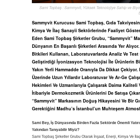
Sami Topbaş : Sammyvit, Yüksek Teknolojiye Sahip ve Biyoya
Sammyvit Kurucusu Sami Topbaş, Gıda Takviyesini Gü
Kimya Ve İlaç Sanayii Sektörlerinde Faaliyet Göste
Eden Sami Topbaş Şirketler Grubu, “Sammyvit” Mar
Dünyanın En Başarılı Şirketleri Arasında Yer Alıy
Bitkileri Kullanan, Laboratuvarlarda Analiz Ve Test 
Geliştirdiği İyonizasyon Teknolojisi İle Ürünlerin
Yakın Yerli Hammadde Oranıyla Da Dikkat Çekiyor. 
Üzerinde Uzun Yıllardır Laboratuvar Ve Ar-Ge Çalış
Hekimleri Ve Uzmanlarıyla Çalışarak Daima Kaliteli
İtibariyle Dermokozmetik Ürünlerini De Satışa Çıkar
“Sammyvit” Markasının Doğuş Hikayesini Ve Bir Gı
Gerektiğini Madhu’s İstanbul’un Muhteşem Atmosf
Sami Bey, İş Dünyasında Birden Fazla Sektörde Önemli Yatırımla
Yakından Tanıyabilir Miyiz?
Sami Topbaş Şirketler Grubu Olarak İnşaat, Enerji, Kimya Ve İla