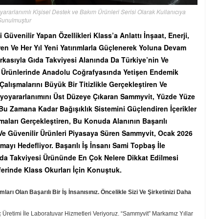
rarlanımlı Kişisel Destek ve Bakım Ürünleri Serisi Olarak Kullanıcıya
Sunulmuştur
venilir Yapan Özellikleri Klass’a Anlattı İnşaat, Enerji,
ren Ve Her Yıl Yeni Yatırımlarla Güçlenerek Yoluna Devam
kasıyla Gıda Takviyesi Alanında Da Türkiye’nin Ve
or. Ürünlerinde Anadolu Coğrafyasında Yetişen Endemik
Çalışmalarını Büyük Bir Titizlikle Gerçekleştiren Ve
 Biyoyararlanımını Üst Düzeye Çıkaran Sammyvit, Yüzde Yüze
Bu Zamana Kadar Bağışıklık Sistemini Güçlendiren İçerikler
maları Gerçekleştiren, Bu Konuda Alanının Başarılı
 Ve Güvenilir Ürünleri Piyasaya Süren Sammyvit, Ocak 2026
mayı Hedefliyor. Başarılı İş İnsanı Sami Topbaş İle
da Takviyesi Ürününde En Çok Nelere Dikkat Edilmesi
erinde Klass Okurları İçin Konuştuk.
rı Olan Başarılı Bir İş İnsanısınız. Öncelikle Sizi Ve Şirketinizi Daha
ç Üretimi İle Laboratuvar Hizmetleri Veriyoruz. “Sammyvit” Markamız Yıllar