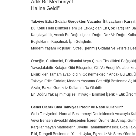
Artık Bir Mecburiyet
Haline Geldi”
Takviye Edici Gıdalar Gerçekten Vücudun İhtiyaçlarını Karşıl
Bu Konu Hem Bilimsel Hem De Etik Açıdan En Çok Tartışılan Başlı
Karşılayabilir, Ancak Bu Doğru İçerik, Doğru Doz Ve Doğru Kul
Boşluklarını Kapatmak İçin Geliştirilir.
Modern Yaşam Koşulları, Stres, İşlenmiş Gıdalar Ve Yetersiz Be
Örneğin; C Vitamini, D Vitamini Veya Çinko Eksiklikleri Bağışıklığ
Yavaşlatabilir. Kolajen Gibi Bileşenler, Cilt Ve Enerji Metabolizm
Eksiklikleri Tamamlayabildiğini Göstermektedir. Ancak Bu Etki, Ü
Takviye Edici Gıdalar, Modern Yaşamın Getirdiği Beslenme Açıkla
Azalır, Bazen Gereksiz Kullanım Da Olabilir.
En Doğru Yaklaşım; “Kişisel İhtiyaç + Bilimsel İçerik + Etik Üreti
Genel Olarak Gıda Takviyesi Nedir Ve Nasıl Kullanılır?
Gıda Takviyeleri, Normal Beslenmeyi Desteklemek Amacıyla Kullanı
Veya Benzeri Biyoaktif Bileşenleri İçeren Ürünlerdir. Amaç, Gün
Karşılanmayan Maddelerin Diyetle Tamamlanmasıdır. Gıda Takviy
Etki, Dengeli Beslenme, Yeterli Uyku, Egzersiz Ve Stres Yönetimiy