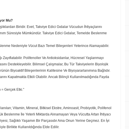
ıyor Mu?
klardan Biridir. Evet, Takviye Edici Gıdalar Vücudun İhtiyaçlarını
lanım Süresiyle Mümkündür. Takviye Edici Gıdalar, Temelde Beslenme
slenme Nedeniyle Vücut Bazı Temel Bileşenleri Yeterince Alamayabilir.
ı Zayıflatabilir. Polifenoller Ve Antioksidanlar, Hücresel Yaşlanmayı
asını Destekleyebilir. Bilimsel Çalışmalar, Bu Tür Takviyelerin Biyolojik
rünün Biyoaktif Bileşenlerinin Kalitesine Ve Biyoyararlanımına Bağlıdır.
rını Kapatmakta Etkili Olabilir. Ancak Bilinçli Kullanılmadığında Fayda
m = Gerçek Etki.”
lan; Vitamin, Mineral, Bitkisel Ekstre, Aminoasit, Probiyotik, Polifenol
lük Beslenme İle Yeterli Miktarda Alınamayan Veya Vücutta Artan İhtiyacı
esi, Sağlıklı Yaşamın Bir Parçasıdır Ama Onun Yerine Geçmez. En İyi
le Birlikte Kullanıldığında Elde Edilir.