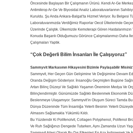
Öncesinde Başlayan Bir Çalışmanın Ürünü. Kendi Ar-Ge Merkezimi
Antimikrop Ar-Ge Ve Biyosidal Analiz Laboratuvarlarının Sahibi
Kuruldu. Şu Anda Ankara-Balgat’ta Hizmet Veriyor. İlu Belgesi
Laboratuvarımızda Verdiğimiz Raporlar Oecd Ülkelerinde Geçerl
Üzerinde Çalıştık. Ülkemizde Kemoterapi Gören Hastalarımızın Ya
Konuda Başarılı Olduğumuzu Görünce Çalışmalarımızı Daha İleriy
Çalışmaları Yaptık.
“Çok Değerli Bilim İnsanları İle Çalışıyoruz”
Sammyvit Markasının Hikayesini Bizimle Paylaşabilir Misiniz
Sammyvit, Her Geçen Gün Gelişimine Ve Değişimine Devam Eden 
Oranda Değişim Gösteriyor. İnsanoğlu Geçmişten Bugüne Sağlık
Artan Bilinç Düzeyi Ve Sağlıklı Yaşamın Öneminin Medya Ve Or
Bilinçlendirmiştir. Günümüzde Sağlıklı Beslenmek Ekonomik Düz
Beslenmeye Ulaşamıyor. Sammyvit’in Oluşum Süreci Tamda Bu S
Dünya Düzeninde Tüm İnsanlığa Yeterli Besinin Yeterli Düzeyde 
Almasını Sağlamakla Yükümlü Kıldı.
Bu Yüzdendir Ki Polifenolvit, Collagen Polyphenol, Polifenol Bro
Ve Ruh Sağlığınızı Dengede Tutarken, Aynı Zamanda Uzun Yaşamın
Sammyvit Ailesi Olarak Bu Dış Etkenleri En Aza İndirgemek Ve İns