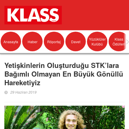
Yüzüklüler
Klass
Anasayfa
Haber
Röportaj
Davet
Kulübü
Ödülleri
Yetişkinlerin Oluşturduğu STK’lara
Bağımlı Olmayan En Büyük Gönüllü
Hareketiyiz
29 Haziran 2019