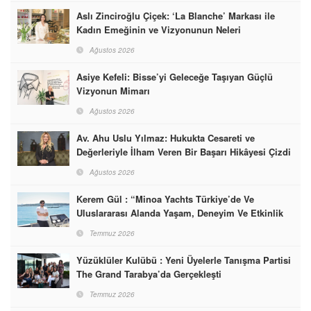
Aslı Zinciroğlu Çiçek: ‘La Blanche’ Markası ile
Kadın Emeğinin ve Vizyonunun Neleri
Başarabileceğinin En Güzel Örneğini Sunuyor
Ağustos 2026
Asiye Kefeli: Bisse’yi Geleceğe Taşıyan Güçlü
Vizyonun Mimarı
Ağustos 2026
Av. Ahu Uslu Yılmaz: Hukukta Cesareti ve
Değerleriyle İlham Veren Bir Başarı Hikâyesi Çizdi
Ağustos 2026
Kerem Gül : “Minoa Yachts Türkiye’de Ve
Uluslararası Alanda Yaşam, Deneyim Ve Etkinlik
Markası Olacak”
Temmuz 2026
Yüzüklüler Kulübü : Yeni Üyelerle Tanışma Partisi
The Grand Tarabya’da Gerçekleşti
Temmuz 2026