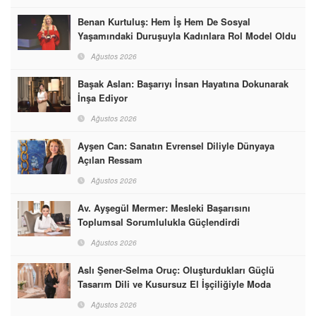
Benan Kurtuluş: Hem İş Hem De Sosyal
Yaşamındaki Duruşuyla Kadınlara Rol Model Oldu
Ağustos 2026
Başak Aslan: Başarıyı İnsan Hayatına Dokunarak
İnşa Ediyor
Ağustos 2026
Ayşen Can: Sanatın Evrensel Diliyle Dünyaya
Açılan Ressam
Ağustos 2026
Av. Ayşegül Mermer: Mesleki Başarısını
Toplumsal Sorumlulukla Güçlendirdi
Ağustos 2026
Aslı Şener-Selma Oruç: Oluşturdukları Güçlü
Tasarım Dili ve Kusursuz El İşçiliğiyle Moda
Dünyasına İmzalarını Attılar
Ağustos 2026