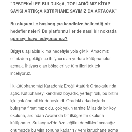
“DESTEKçİLER BULDUKçA, TOPLADIĞIMIZ KİTAP
SAYISI ARTIKçA KüTüPHANE SAYIMIZ DA ARTACAK”
Bu oluşum ile başlangıçta kendinize belirlediğiniz
hedefler neler? Bu platformu ileride nasıl bir noktada
görmeyi hayal ediyorsunuz?
Bilgiyi ulaşılabilir kılma hedefiyle yola çıktık. Amacımız
elimizden geldiğince ihtiyacı olan yerlere kütüphaneler
açmak. İhtiyacı olan bölgeleri ve tüm illeri tek tek
inceliyoruz.
İlk kütüphanemizi Karadeniz Ereğli Atatürk Ortaokulu’nda
açtık. Kütüphaneyi kendimiz boyadık, yerleştirdik, bu bizim
için çok önemli bir deneyimdi. Oradaki arkadaşlarla
buluşma fırsatımız oldu. çok yakın tarihte Milas’da bir köy
okuluna, ardından Avcılar’da bir ilköğretim okuluna
kütüphane, Sultangazi’de özel eğitim derslikleri açacağız.
önümüzde bu yılın sonuna kadar 17 yeni kütüphane açma