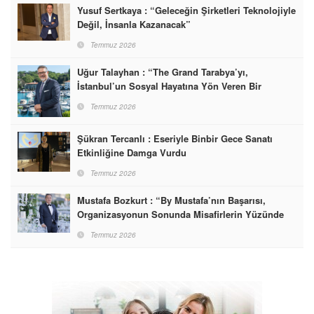
Yusuf Sertkaya : “Geleceğin Şirketleri Teknolojiyle
Değil, İnsanla Kazanacak”
Temmuz 2026
Uğur Talayhan : “The Grand Tarabya’yı,
İstanbul’un Sosyal Hayatına Yön Veren Bir
Destinasyon Haline Getirmeyi Hedefliyorum”
Temmuz 2026
Şükran Tercanlı : Eseriyle Binbir Gece Sanatı
Etkinliğine Damga Vurdu
Temmuz 2026
Mustafa Bozkurt : “By Mustafa’nın Başarısı,
Organizasyonun Sonunda Misafirlerin Yüzünde
Gördüğümüz Mutluluktur”
Temmuz 2026