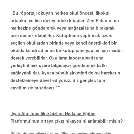
“Bu röportajı okuyan herkes okul öncesi, ilkokul,
ortaokul ve lise düzeyindeki kitapları Zen Pırlanta’nın
merkezine göndererek veya mağazalarına bırakarak
bize destek olabilirler. Kütüphane yaptırmak üzere
seçilen okullardan birinde veya kendi önerdikleri bir
okulda kendi adlarına bir kütüphane yapımı için maddi
destek verebilirler. Okulların laboratuvarlarına
yerleştirilmek üzere bilgisayar göndererek katkı
sağlayabilirler. Ayrıca büyük şirketleri de bu hareketin
desteklemeye davet ediyoruz. Biz gençler, tüm
emeğimizle buradayız.””
İlyas Ata, öncelikle bizlere Herkese Eğitim
Platformu’nun ortaya çıkış hikayesini anlatabilir misin?
Bütün dünya bilgiyi üreten ülkelerin çalışmalarını takip