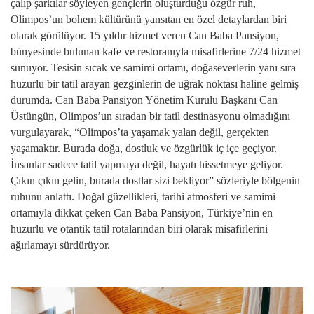
çalıp şarkılar söyleyen gençlerin oluşturduğu özgür ruh,
Olimpos’un bohem kültürünü yansıtan en özel detaylardan biri
olarak görülüyor. 15 yıldır hizmet veren Can Baba Pansiyon,
bünyesinde bulunan kafe ve restoranıyla misafirlerine 7/24 hizmet
sunuyor. Tesisin sıcak ve samimi ortamı, doğaseverlerin yanı sıra
huzurlu bir tatil arayan gezginlerin de uğrak noktası haline gelmiş
durumda. Can Baba Pansiyon Yönetim Kurulu Başkanı Can
Üstüngün, Olimpos’un sıradan bir tatil destinasyonu olmadığını
vurgulayarak, “Olimpos’ta yaşamak yalan değil, gerçekten
yaşamaktır. Burada doğa, dostluk ve özgürlük iç içe geçiyor.
İnsanlar sadece tatil yapmaya değil, hayatı hissetmeye geliyor.
Çıkın çıkın gelin, burada dostlar sizi bekliyor” sözleriyle bölgenin
ruhunu anlattı. Doğal güzellikleri, tarihi atmosferi ve samimi
ortamıyla dikkat çeken Can Baba Pansiyon, Türkiye’nin en
huzurlu ve otantik tatil rotalarından biri olarak misafirlerini
ağırlamayı sürdürüyor.