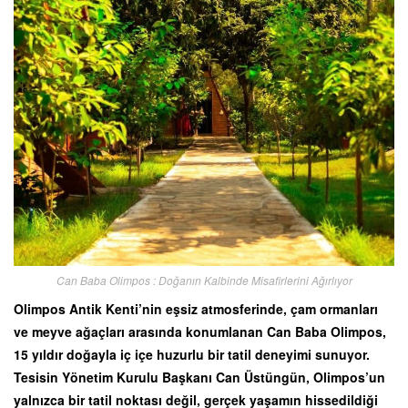
Can Baba Olimpos : Doğanın Kalbinde Misafirlerini Ağırlıyor
Olimpos Antik Kenti’nin eşsiz atmosferinde, çam ormanları
ve meyve ağaçları arasında konumlanan Can Baba Olimpos,
15 yıldır doğayla iç içe huzurlu bir tatil deneyimi sunuyor.
Tesisin Yönetim Kurulu Başkanı Can Üstüngün, Olimpos’un
yalnızca bir tatil noktası değil, gerçek yaşamın hissedildiği