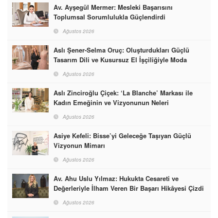
Av. Ayşegül Mermer: Mesleki Başarısını
Toplumsal Sorumlulukla Güçlendirdi
Ağustos 2026
Aslı Şener-Selma Oruç: Oluşturdukları Güçlü
Tasarım Dili ve Kusursuz El İşçiliğiyle Moda
Dünyasına İmzalarını Attılar
Ağustos 2026
Aslı Zinciroğlu Çiçek: ‘La Blanche’ Markası ile
Kadın Emeğinin ve Vizyonunun Neleri
Başarabileceğinin En Güzel Örneğini Sunuyor
Ağustos 2026
Asiye Kefeli: Bisse’yi Geleceğe Taşıyan Güçlü
Vizyonun Mimarı
Ağustos 2026
Av. Ahu Uslu Yılmaz: Hukukta Cesareti ve
Değerleriyle İlham Veren Bir Başarı Hikâyesi Çizdi
Ağustos 2026