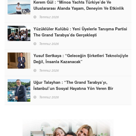
Kerem Gül : “Minoa Yachts Türkiye’de Ve
Uluslararası Alanda Yaşam, Deneyim Ve Etkinlik
Markası Olacak”
Temmuz 2026
Yüzüklüler Kulübü : Yeni Üyelerle Tanışma Partisi
The Grand Tarabya’da Gerçekleşti
Temmuz 2026
Yusuf Sertkaya : “Geleceğin Şirketleri Teknolojiyle
Değil, İnsanla Kazanacak”
Temmuz 2026
Uğur Talayhan : “The Grand Tarabya’yı,
İstanbul’un Sosyal Hayatına Yön Veren Bir
Destinasyon Haline Getirmeyi Hedefliyorum”
Temmuz 2026