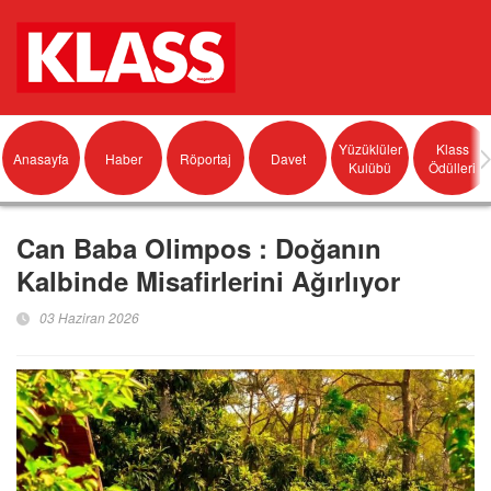
Yüzüklüler
Klass
Anasayfa
Haber
Röportaj
Davet
Kulübü
Ödülleri
Can Baba Olimpos : Doğanın
Kalbinde Misafirlerini Ağırlıyor
03 Haziran 2026