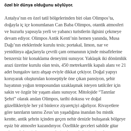
özel bir dünya olduğunu söylüyor.
Antalya’nın en özel tatil bölgelerinden biri olan Olimpos’ta,
doğayla iç içe konumlanan Can Baba Olimpos, otantik atmosferi
ve huzurlu yapısıyla yerli ve yabancı turistlerin ilgisini çekmeye
devam ediyor. Olimpos Antik Kenti’nin hemen yanında, Musa
Dağı’nın eteklerinde kurulu tesis; portakal, limon, nar ve
yenidünya ağaçlarıyla çevrili çam ormanının içinde misafirlerine
benzersiz bir konaklama deneyimi sunuyor. Yaklaşık iki dönümlük
arazi üzerine kurulu olan tesis, 450 metrekarelik kapalı alanı ve 21
adet bungalov tarzı ahşap eviyle dikkat çekiyor. Doğal yapıyı
koruyarak oluşturulan konseptiyle öne çıkan pansiyon, şehir
hayatının yoğun temposundan uzaklaşmak isteyen tatilciler için
sakin ve özgür bir yaşam alanı sunuyor. Mitolojide “Tanrılar
Şehri” olarak anılan Olimpos, tarihi dokusu ve doğal
güzellikleriyle her yıl binlerce ziyaretçiyi ağırlıyor. Rivayetlere
göre tanrıların tanrısı Zeus’un yaşadığına inanılan bu mistik
kentte, antik şehrin içinden geçen nehir denizle buluşarak bölgeye
eşsiz bir atmosfer kazandırıyor. Özellikle geceleri sahilde gitar