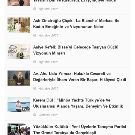
Dünyasına İmzalarını Attılar
Ağustos 2026
Aslı Zinciroğlu Çiçek: ‘La Blanche’ Markası ile
Kadın Emeğinin ve Vizyonunun Neleri
Başarabileceğinin En Güzel Örneğini Sunuyor
Ağustos 2026
Asiye Kefeli: Bisse’yi Geleceğe Taşıyan Güçlü
Vizyonun Mimarı
Ağustos 2026
Av. Ahu Uslu Yılmaz: Hukukta Cesareti ve
Değerleriyle İlham Veren Bir Başarı Hikâyesi Çizdi
Ağustos 2026
Kerem Gül : “Minoa Yachts Türkiye’de Ve
Uluslararası Alanda Yaşam, Deneyim Ve Etkinlik
Markası Olacak”
Temmuz 2026
Yüzüklüler Kulübü : Yeni Üyelerle Tanışma Partisi
The Grand Tarabya’da Gerçekleşti