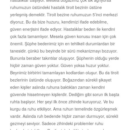
ruhumuzun üstündeki hastalık tiroit bezinin üstüne
yerleşmiş demektir. Tiroit bezine ruhumuzun 5’inci merkezi
diyoruz. Bu da bize huzuru, kendimizi ifade edebilme,
güven enerjisini ifade ediyor. Hastalıklar beden ile kendini
çok fazla tamamlıyor. Mesela güven konusu insan için çok
önemli. Şüphe bedenimiz için en tehlikeli durumlardan bir
tanesidir. çünkü bu beyinde bir sürü mekanizmayı bozuyor.
Bununla beraber takıntılar oluşuyor. Şüphenin olduğu yerde
hiçbir zaman güven yoktur. Güven yoksa huzur yoktur.
Beynimiz birbirini tamamlayan kodlardan oluşur. Bu da tiroit
bezlerinin üstünde oluşuyor. Boğazından sürekli şikayet
eden kişiler aslında ruhuna baktıkları zaman kendini
güvende hissetmeyen kişilerdir. Dediğim gibi sorun ilk başta
ruhta başlıyor. Her şeyi ilk önce zihinde kuruyoruz. Ve bu
kurgu da ruhu etkiliyor. Ama ruhun temelinde özgürleşmek
vardır. Aslında ruh bedende hiçbir zaman durmuyor, sürekli
gezmeyi seviyor. Sadece zihindeki problemler ruhu