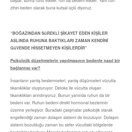
başlar, sonra ruhu etkiler, ruh da bedeni etkiler. Yani ruh-
zihin-beden olarak buna kutsal üçlü diyoruz.
“BOĞAZINDAN SüREKLİ ŞİKAYET EDEN KİŞİLER
ASLINDA RUHUNA BAKTIKLARI ZAMAN KENDİNİ
GüVENDE HİSSETMEYEN KİŞİLERDİR”
Psikolojik düzeltmelerin yapılmasının bedenle nasıl bir
bağlantısı var?
İnsanların yanlış beslenmeleri, yanlış düşünceleri vücutta
tıkanıklıklar oluşturuyor. Detoks ile vücutta oluşan
tıkanıklıkları arındırıyoruz. Bunun yanında ruhun da bir
bedeni var. Ruhun bedeni direkt hormonal bezlerinin
üzerine yerleşiyor. Buradaki çalışmalar psikolojik olarak
engellendiği zaman dolaşım sistemi de bozuluyor. Dolaşım
sistemi bozulduğu zaman bu sefer vücuttaki bölgelerde
hastalıklar başlıyor. Mesela boğazımız çok sık ağrıyorsa