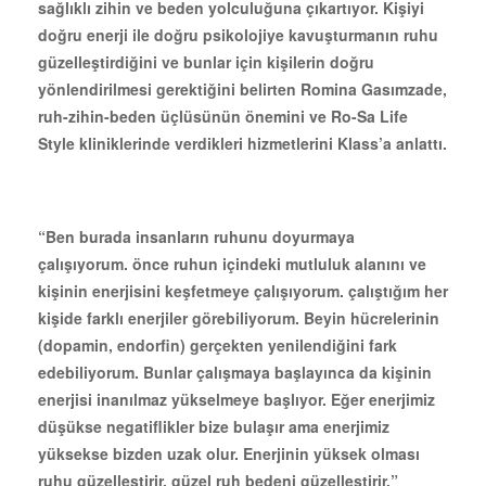
sağlıklı zihin ve beden yolculuğuna çıkartıyor. Kişiyi
doğru enerji ile doğru psikolojiye kavuşturmanın ruhu
güzelleştirdiğini ve bunlar için kişilerin doğru
yönlendirilmesi gerektiğini belirten Romina Gasımzade,
ruh-zihin-beden üçlüsünün önemini ve Ro-Sa Life
Style kliniklerinde verdikleri hizmetlerini Klass’a anlattı.
“Ben burada insanların ruhunu doyurmaya
çalışıyorum. önce ruhun içindeki mutluluk alanını ve
kişinin enerjisini keşfetmeye çalışıyorum. çalıştığım her
kişide farklı enerjiler görebiliyorum. Beyin hücrelerinin
(dopamin, endorfin) gerçekten yenilendiğini fark
edebiliyorum. Bunlar çalışmaya başlayınca da kişinin
enerjisi inanılmaz yükselmeye başlıyor. Eğer enerjimiz
düşükse negatiflikler bize bulaşır ama enerjimiz
yüksekse bizden uzak olur. Enerjinin yüksek olması
ruhu güzelleştirir, güzel ruh bedeni güzelleştirir.”