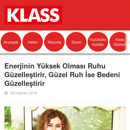
Yüzüklüler
Klass
Anasayfa
Haber
Röportaj
Davet
Kulübü
Ödülleri
Enerjinin Yüksek Olması Ruhu
Güzelleştirir, Güzel Ruh İse Bedeni
Güzelleştirir
28 Haziran 2019