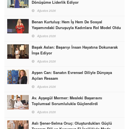
Dönüşüme Liderlik Ediyor
Ağustos 2026
Benan Kurtuluş: Hem İş Hem De Sosyal
Yaşamındaki Duruşuyla Kadınlara Rol Model Oldu
Ağustos 2026
Başak Aslan: Başarıyı İnsan Hayatına Dokunarak
İnşa Ediyor
Ağustos 2026
Ayşen Can: Sanatın Evrensel Diliyle Dünyaya
Açılan Ressam
Ağustos 2026
Av. Ayşegül Mermer: Mesleki Başarısını
Toplumsal Sorumlulukla Güçlendirdi
Ağustos 2026
Aslı Şener-Selma Oruç: Oluşturdukları Güçlü
Tasarım Dili ve Kusursuz El İşçiliğiyle Moda