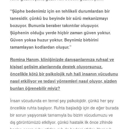
“Şüphe bedenimiz için en tehlikeli durumlardan bir
tanesidir. çünkü bu beyinde bir sürü mekanizmayı
bozuyor. Bununla beraber takıntılar oluşuyor.
Şüphenin olduğu yerde hiçbir zaman güven yoktur.
Güven yoksa huzur yoktur. Beynimiz birbirini
tamamlayan kodlardan oluşur.”
Romina Hanım, kliniğinizde danışanlarınıza ruhsal ve
kişisel gelişim alanlarında destek oluyorsunuz.
öncelikle kötü bir psikolojik ruh hali insanın vücudunu
nasıl etkiliyor ve tedavi yöntemleri nasıl oluyor, sizden
bunları öğrenebilir miyiz?
İnsan vücudunda en temel şey psikolojidir. çünkü her şey
öncelikle ruhta başlıyor. Ruhta başladığı için de eğer burada
bir sorun yaşıyorsak tamamıyla bu bizim vücudumuzu ve
dış görüntümüzü etkiliyor. çünkü hastalık ilk önce zihinde