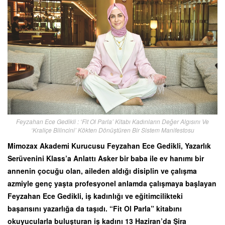
Feyzahan Ece Gedikli : ‘Fit Ol Parla’ Kitabı Kadınların Değer Algısını Ve
‘Kraliçe Bilincini’ Kökten Dönüştüren Bir Sistem Manifestosu
Mimozax Akademi Kurucusu Feyzahan Ece Gedikli, Yazarlık
Serüvenini Klass’a Anlattı Asker bir baba ile ev hanımı bir
annenin çocuğu olan, aileden aldığı disiplin ve çalışma
azmiyle genç yaşta profesyonel anlamda çalışmaya başlayan
Feyzahan Ece Gedikli, iş kadınlığı ve eğitimcilikteki
başarısını yazarlığa da taşıdı. “Fit Ol Parla” kitabını
okuyucularla buluşturan iş kadını 13 Haziran’da Şira