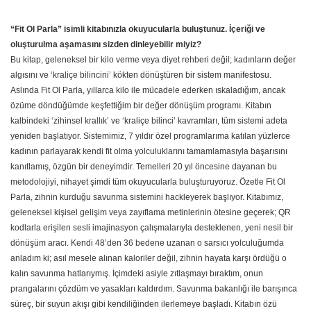
“Fit Ol Parla” isimli kitabınızla okuyucularla buluştunuz. İçeriği ve
oluşturulma aşamasını sizden dinleyebilir miyiz?
​Bu kitap, geleneksel bir kilo verme veya diyet rehberi değil; kadınların değer
algısını ve ‘kraliçe bilincini’ kökten dönüştüren bir sistem manifestosu.
Aslında Fit Ol Parla, yıllarca kilo ile mücadele ederken ıskaladığım, ancak
özüme döndüğümde keşfettiğim bir değer dönüşüm programı. Kitabın
kalbindeki ‘zihinsel krallık’ ve ‘kraliçe bilinci’ kavramları, tüm sistemi adeta
yeniden başlatıyor. Sistemimiz, 7 yıldır özel programlarıma katılan yüzlerce
kadının parlayarak kendi fit olma yolculuklarını tamamlamasıyla başarısını
kanıtlamış, özgün bir deneyimdir. Temelleri 20 yıl öncesine dayanan bu
metodolojiyi, nihayet şimdi tüm okuyucularla buluşturuyoruz. Özetle Fit Ol
Parla, zihnin kurduğu savunma sistemini hackleyerek başlıyor. Kitabımız,
geleneksel kişisel gelişim veya zayıflama metinlerinin ötesine geçerek; QR
kodlarla erişilen sesli imajinasyon çalışmalarıyla desteklenen, yeni nesil bir
dönüşüm aracı. Kendi 48’den 36 bedene uzanan o sarsıcı yolculuğumda
anladım ki; asıl mesele alınan kaloriler değil, zihnin hayata karşı ördüğü o
kalın savunma hatlarıymış. İçimdeki asiyle zıtlaşmayı bıraktım, onun
prangalarını çözdüm ve yasakları kaldırdım. Savunma bakanlığı ile barışınca
süreç, bir suyun akışı gibi kendiliğinden ilerlemeye başladı. Kitabın özü