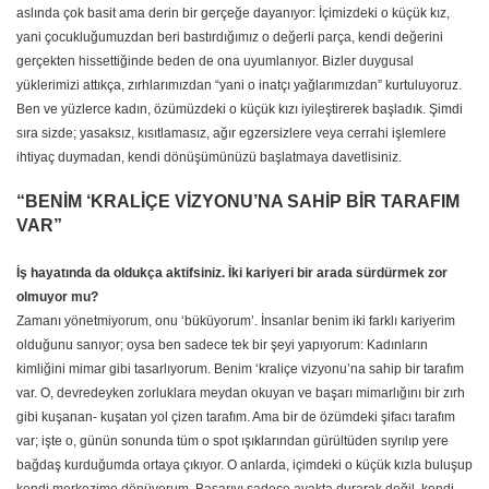
aslında çok basit ama derin bir gerçeğe dayanıyor: İçimizdeki o küçük kız,
yani çocukluğumuzdan beri bastırdığımız o değerli parça, kendi değerini
gerçekten hissettiğinde beden de ona uyumlanıyor. Bizler duygusal
yüklerimizi attıkça, zırhlarımızdan “yani o inatçı yağlarımızdan” kurtuluyoruz.
Ben ve yüzlerce kadın, özümüzdeki o küçük kızı iyileştirerek başladık. Şimdi
sıra sizde; yasaksız, kısıtlamasız, ağır egzersizlere veya cerrahi işlemlere
ihtiyaç duymadan, kendi dönüşümünüzü başlatmaya davetlisiniz.
“BENİM ‘KRALİÇE VİZYONU’NA SAHİP BİR TARAFIM
VAR”
İş hayatında da oldukça aktifsiniz. İki kariyeri bir arada sürdürmek zor
olmuyor mu?
​Zamanı yönetmiyorum, onu ‘büküyorum’. İnsanlar benim iki farklı kariyerim
olduğunu sanıyor; oysa ben sadece tek bir şeyi yapıyorum: Kadınların
kimliğini mimar gibi tasarlıyorum. Benim ‘kraliçe vizyonu’na sahip bir tarafım
var. O, devredeyken zorluklara meydan okuyan ve başarı mimarlığını bir zırh
gibi kuşanan- kuşatan yol çizen tarafım. Ama bir de özümdeki şifacı tarafım
var; işte o, günün sonunda tüm o spot ışıklarından gürültüden sıyrılıp yere
bağdaş kurduğumda ortaya çıkıyor. O anlarda, içimdeki o küçük kızla buluşup
kendi merkezime dönüyorum. Başarıyı sadece ayakta durarak değil, kendi