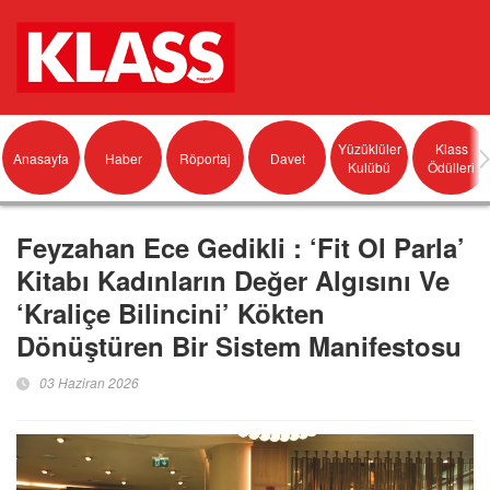
Yüzüklüler
Klass
Anasayfa
Haber
Röportaj
Davet
Kulübü
Ödülleri
Feyzahan Ece Gedikli : ‘Fit Ol Parla’
Kitabı Kadınların Değer Algısını Ve
‘Kraliçe Bilincini’ Kökten
Dönüştüren Bir Sistem Manifestosu
03 Haziran 2026