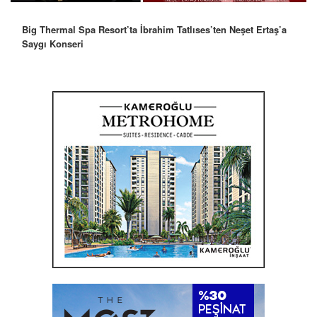
Big Thermal Spa Resort’ta İbrahim Tatlıses’ten Neşet Ertaş’a
Robbie Williams’tan İstanbul’a Mesaj: “Unutulmaz Bir Gece
Saygı Konseri
Olacak”