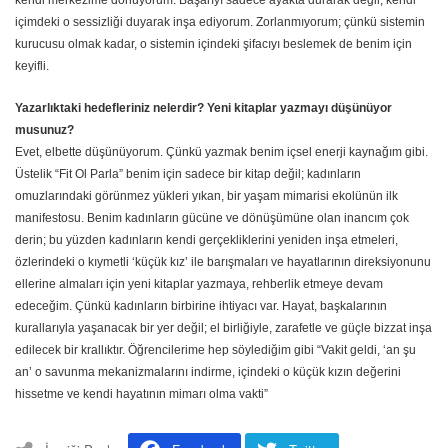
içimdeki o sessizliği duyarak inşa ediyorum. Zorlanmıyorum; çünkü sistemin
kurucusu olmak kadar, o sistemin içindeki şifacıyı beslemek de benim için
keyifli.
Yazarlıktaki hedefleriniz nelerdir? Yeni kitaplar yazmayı düşünüyor
musunuz?
​Evet, elbette düşünüyorum. Çünkü yazmak benim içsel enerji kaynağım gibi.
Üstelik “Fit Ol Parla” benim için sadece bir kitap değil; kadınların
omuzlarındaki görünmez yükleri yıkan, bir yaşam mimarisi ekolünün ilk
manifestosu. Benim kadınların gücüne ve dönüşümüne olan inancım çok
derin; bu yüzden kadınların kendi gerçekliklerini yeniden inşa etmeleri,
özlerindeki o kıymetli ‘küçük kız’ ile barışmaları ve hayatlarının direksiyonunu
ellerine almaları için yeni kitaplar yazmaya, rehberlik etmeye devam
edeceğim. Çünkü kadınların birbirine ihtiyacı var. Hayat, başkalarının
kurallarıyla yaşanacak bir yer değil; el birliğiyle, zarafetle ve güçle bizzat inşa
edilecek bir krallıktır. Öğrencilerime hep söylediğim gibi “Vakit geldi, ‘an şu
an’ o savunma mekanizmalarını indirme, içindeki o küçük kızın değerini
hissetme ve kendi hayatının mimarı olma vakti”