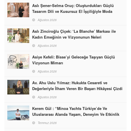
Aslı Şener-Selma Oruç: Oluşturdukları Güçlü
Tasarım Dili ve Kusursuz El İşçiliğiyle Moda
Dünyasına İmzalarını Attılar
Ağustos 2026
Aslı Zinciroğlu Çiçek: ‘La Blanche’ Markası ile
Kadın Emeğinin ve Vizyonunun Neleri
Başarabileceğinin En Güzel Örneğini Sunuyor
Ağustos 2026
Asiye Kefeli: Bisse’yi Geleceğe Taşıyan Güçlü
Vizyonun Mimarı
Ağustos 2026
Av. Ahu Uslu Yılmaz: Hukukta Cesareti ve
Değerleriyle İlham Veren Bir Başarı Hikâyesi Çizdi
Ağustos 2026
Kerem Gül : “Minoa Yachts Türkiye’de Ve
Uluslararası Alanda Yaşam, Deneyim Ve Etkinlik
Markası Olacak”
Temmuz 2026