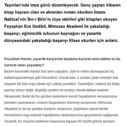
Yayınları’nda imza günü düzenleyecek. Genç yaştan itibaren
kitap hayranı olan ve akranları roman okurken İmamı
Nablusi’nin İbn-i Şirin’in rüya tabirleri gibi kitapları okuyan
Feyzahan Ece Gedikli, Mimozax Akademi ile yakaladığı
başarıyı, eğitimcilik ruhunun kaynağını ve yazarlık
dünyasındaki yakaladığı başarıyı Klass okurları için anlattı.
Feyzahan Hanım, yazarlık kariyerine başlama kararını nasıl aldınız ve bu
süreçte neler yaşadınız?
Bazen travmatik olaylar bizi yere yapıştırır; öyle ki nefes alamayacak hiç
kalkamayacakmışız gibi hissederiz. Ancak ben, o acıdan çıkan enerjiyi alıp
yepyeni bir ben inşa etmek için yakıta çevirdim. Yazarlığım, sadece bir kitap
yazma süreci değil; düştüğü yerden bir kraliçe olarak kalkan kadının
hikayesidir. Belki de bu yüzden kadınların kendi hayatlarının senaryosunu
yeniden yazmalarını, onların başarılarını izlemeyi seviyorum. Mimozax
Akademi’yi de bu yüzden kurdum. Amacımız, kadınların kendi kimlik
mimarilerini inşa ederek hayatlarının direksiyonuna geçmelerini sağlamak.
Yazarlık, bu vizyonu herkesin başucuna taşıyan bir elçilik görevi görüyor.