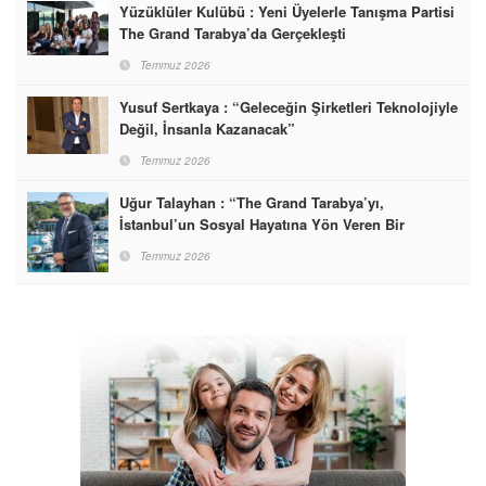
Yüzüklüler Kulübü : Yeni Üyelerle Tanışma Partisi
The Grand Tarabya’da Gerçekleşti
Temmuz 2026
Yusuf Sertkaya : “Geleceğin Şirketleri Teknolojiyle
Değil, İnsanla Kazanacak”
Temmuz 2026
Uğur Talayhan : “The Grand Tarabya’yı,
İstanbul’un Sosyal Hayatına Yön Veren Bir
Destinasyon Haline Getirmeyi Hedefliyorum”
Temmuz 2026