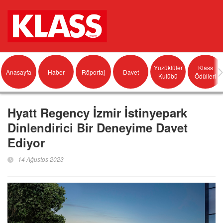
Yüzüklüler
Klass
Anasayfa
Haber
Röportaj
Davet
Kulübü
Ödülleri
Hyatt Regency İzmir İstinyepark
Dinlendirici Bir Deneyime Davet
Ediyor
14 Ağustos 2023