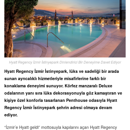
Hyatt Regency İzmir İstinyepark Dinlendirici Bir Deneyime Davet Ediyor
Hyatt Regency İzmir İstinyepark, lüks ve sadeliği bir arada
sunan ayrıcalıklı hizmetleriyle misafirlerine farklı bir
konaklama deneyimi sunuyor. Körfez manzaralı Deluxe
odalarının yanı sıra lüks dekorasyonuyla göz kamaştıran ve
kişiye özel konforla tasarlanan Penthouse odasıyla Hyatt
Regency İzmir İstinyepark şehrin adresi olmaya devam
ediyor.
“İzmir’e Hyatt geldi” mottosuyla kapılarını açan Hyatt Regency