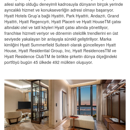
ailesi sahip olduğu deneyimli kadrosuyla dünyanın birçok yerinde
ayrıcalıklı hizmet ve konukseverliğin adresi olmayı başarıyor.
Hyatt Hotels Grup’a bağlı Hyatt®, Park Hyatt®, Andaz®, Grand
Hyatt®, Hyatt Regency®, Hyatt Place® ve Hyatt HouseTM çatısı
altındaki otel ve tatil köyleri Hyatt çatısı altında yönetiliyor,
franchise hizmeti veriyor ve dönemin otelcilik trendlerini en üst
seviyede yakalayan bir anlayışla sürekli geliştiriliyor. Marka
kimliğini Hyatt Summerfield Suites® olarak güncelleyen Hyatt
House, Hyatt Residential Group, Inc, Hyatt ResidencesTM ve
Hyatt Residence ClubTM ile birlikte şirketin dünya ölçeğindeki
portföyü bugün 45 ülkede 492 mülkten oluşuyor.