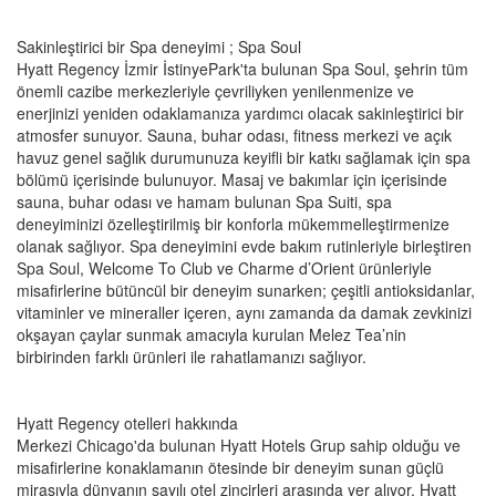
Sakinleştirici bir Spa deneyimi ; Spa Soul
Hyatt Regency İzmir İstinyePark'ta bulunan Spa Soul, şehrin tüm
önemli cazibe merkezleriyle çevriliyken yenilenmenize ve
enerjinizi yeniden odaklamanıza yardımcı olacak sakinleştirici bir
atmosfer sunuyor. Sauna, buhar odası, fitness merkezi ve açık
havuz genel sağlık durumunuza keyifli bir katkı sağlamak için spa
bölümü içerisinde bulunuyor. Masaj ve bakımlar için içerisinde
sauna, buhar odası ve hamam bulunan Spa Suiti, spa
deneyiminizi özelleştirilmiş bir konforla mükemmelleştirmenize
olanak sağlıyor. Spa deneyimini evde bakım rutinleriyle birleştiren
Spa Soul, Welcome To Club ve Charme d’Orient ürünleriyle
misafirlerine bütüncül bir deneyim sunarken; çeşitli antioksidanlar,
vitaminler ve mineraller içeren, aynı zamanda da damak zevkinizi
okşayan çaylar sunmak amacıyla kurulan Melez Tea’nin
birbirinden farklı ürünleri ile rahatlamanızı sağlıyor.
Hyatt Regency otelleri hakkında
Merkezi Chicago'da bulunan Hyatt Hotels Grup sahip olduğu ve
misafirlerine konaklamanın ötesinde bir deneyim sunan güçlü
mirasıyla dünyanın sayılı otel zincirleri arasında yer alıyor. Hyatt