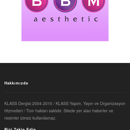
Hakkımızda
KLASS Dergisi 2004-2015 / KLASS Yapım, Yayın ve Organizasyon
Hizmetleri / Tüm hakları saklıdır. Sitede yer alan haberler ve
resimler izinsiz kullanılamaz.
Bizi Takip Edin