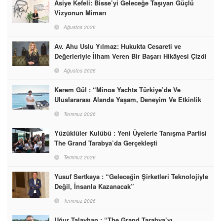
Asiye Kefeli: Bisse’yi Geleceğe Taşıyan Güçlü
Vizyonun Mimarı
Ağustos 2026
Av. Ahu Uslu Yılmaz: Hukukta Cesareti ve
Değerleriyle İlham Veren Bir Başarı Hikâyesi Çizdi
Ağustos 2026
Kerem Gül : “Minoa Yachts Türkiye’de Ve
Uluslararası Alanda Yaşam, Deneyim Ve Etkinlik
Markası Olacak”
Temmuz 2026
Yüzüklüler Kulübü : Yeni Üyelerle Tanışma Partisi
The Grand Tarabya’da Gerçekleşti
Temmuz 2026
Yusuf Sertkaya : “Geleceğin Şirketleri Teknolojiyle
Değil, İnsanla Kazanacak”
Temmuz 2026
Uğur Talayhan : “The Grand Tarabya’yı,