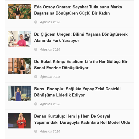
Eda Özsoy Onaran: Seyahat Tutkusunu Marka
Başarısına Dönüştüren Güçlü Bir Kadın
Ağustos 2026
Dr. Çiğdem Üregen: Bilimi Yaşama Dönüştürerek
Alanında Fark Yaratıyor
Ağustos 2026
Dr. Buket Kılınç: Estetium Life ile Her Gülüşü Bir
Sanat Eserine Dönüştürüyor
Ağustos 2026
Burcu Rodoplu: Sağlıkta Yapay Zekâ Destekli
Dönüşüme Liderlik Ediyor
Ağustos 2026
Benan Kurtuluş: Hem İş Hem De Sosyal
Yaşamındaki Duruşuyla Kadınlara Rol Model Oldu
Ağustos 2026