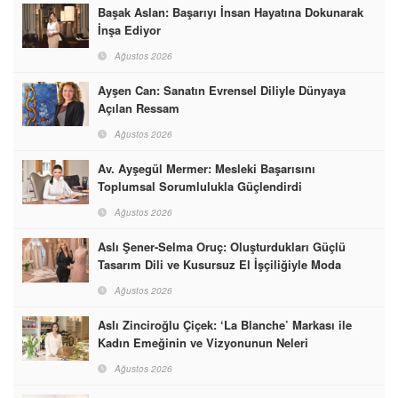
Başak Aslan: Başarıyı İnsan Hayatına Dokunarak
İnşa Ediyor
Ağustos 2026
Ayşen Can: Sanatın Evrensel Diliyle Dünyaya
Açılan Ressam
Ağustos 2026
Av. Ayşegül Mermer: Mesleki Başarısını
Toplumsal Sorumlulukla Güçlendirdi
Ağustos 2026
Aslı Şener-Selma Oruç: Oluşturdukları Güçlü
Tasarım Dili ve Kusursuz El İşçiliğiyle Moda
Dünyasına İmzalarını Attılar
Ağustos 2026
Aslı Zinciroğlu Çiçek: ‘La Blanche’ Markası ile
Kadın Emeğinin ve Vizyonunun Neleri
Başarabileceğinin En Güzel Örneğini Sunuyor
Ağustos 2026