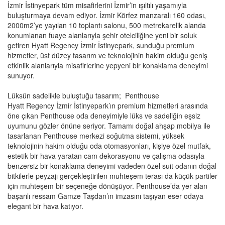
İzmir İstinyepark tüm misafirlerini İzmir’in ışıltılı yaşamıyla
buluşturmaya devam ediyor. İzmir Körfez manzaralı 160 odası,
2000m2’ye yayılan 10 toplantı salonu, 500 metrekarelik alanda
konumlanan fuaye alanlarıyla şehir otelciliğine yeni bir soluk
getiren Hyatt Regency İzmir İstinyepark, sunduğu premium
hizmetler, üst düzey tasarım ve teknolojinin hakim olduğu geniş
etkinlik alanlarıyla misafirlerine yepyeni bir konaklama deneyimi
sunuyor.
Lüksün sadelikle buluştuğu tasarım; Penthouse
Hyatt Regency İzmir İstinyepark’ın premium hizmetleri arasında
öne çıkan Penthouse oda deneyimiyle lüks ve sadeliğin eşsiz
uyumunu gözler önüne seriyor. Tamamı doğal ahşap mobilya ile
tasarlanan Penthouse merkezi soğutma sistemi, yüksek
teknolojinin hakim olduğu oda otomasyonları, kişiye özel mutfak,
estetik bir hava yaratan cam dekorasyonu ve çalışma odasıyla
benzersiz bir konaklama deneyimi vadeden özel suit odanın doğal
bitkilerle peyzajı gerçekleştirilen muhteşem terası da küçük partiler
için muhteşem bir seçeneğe dönüşüyor. Penthouse’da yer alan
başarılı ressam Gamze Taşdan’ın imzasını taşıyan eser odaya
elegant bir hava katıyor.