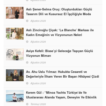
Aslı Şener-Selma Oruç: Oluşturdukları Güçlü
Tasarım Dili ve Kusursuz El İşçiliğiyle Moda
Dünyasına İmzalarını Attılar
Ağustos 2026
Aslı Zinciroğlu Çiçek: ‘La Blanche’ Markası ile
Kadın Emeğinin ve Vizyonunun Neleri
Başarabileceğinin En Güzel Örneğini Sunuyor
Ağustos 2026
Asiye Kefeli: Bisse’yi Geleceğe Taşıyan Güçlü
Vizyonun Mimarı
Ağustos 2026
Av. Ahu Uslu Yılmaz: Hukukta Cesareti ve
Değerleriyle İlham Veren Bir Başarı Hikâyesi Çizdi
Ağustos 2026
Kerem Gül : “Minoa Yachts Türkiye’de Ve
Uluslararası Alanda Yaşam, Deneyim Ve Etkinlik
Markası Olacak”
Temmuz 2026