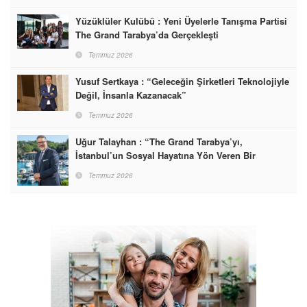
Yüzüklüler Kulübü : Yeni Üyelerle Tanışma Partisi
The Grand Tarabya’da Gerçekleşti
Temmuz 2026
Yusuf Sertkaya : “Geleceğin Şirketleri Teknolojiyle
Değil, İnsanla Kazanacak”
Temmuz 2026
Uğur Talayhan : “The Grand Tarabya’yı,
İstanbul’un Sosyal Hayatına Yön Veren Bir
Destinasyon Haline Getirmeyi Hedefliyorum”
Temmuz 2026