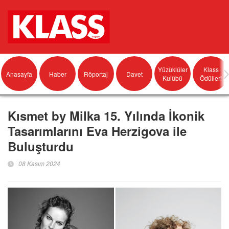
Yüzüklüler
Klass
Anasayfa
Haber
Röportaj
Davet
Kulübü
Ödülleri
Kısmet by Milka 15. Yılında İkonik
Tasarımlarını Eva Herzigova ile
Buluşturdu
08 Kasım 2024