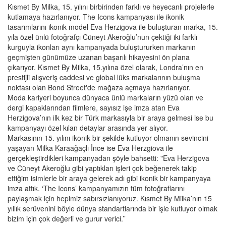
Kısmet By Milka, 15. yılını birbirinden farklı ve heyecanlı projelerle
kutlamaya hazırlanıyor. The Icons kampanyası ile ikonik
tasarımlarını ikonik model Eva Herzigova ile buluşturan marka, 15.
yıla özel ünlü fotoğrafçı Cüneyt Akeroğlu’nun çektiği iki farklı
kurguyla ikonları aynı kampanyada buluştururken markanın
geçmişten günümüze uzanan başarılı hikayesini ön plana
çıkarıyor. Kısmet By Milka, 15.yılına özel olarak, Londra’nın en
prestijli alışveriş caddesi ve global lüks markalarının buluşma
noktası olan Bond Street'de mağaza açmaya hazırlanıyor.
Moda kariyeri boyunca dünyaca ünlü markaların yüzü olan ve
dergi kapaklarından filmlere, sayısız işe imza atan Eva
Herzigova’nın ilk kez bir Türk markasıyla bir araya gelmesi ise bu
kampanyayı özel kılan detaylar arasında yer alıyor.
Markasının 15. yılını ikonik bir şekilde kutluyor olmanın sevincini
yaşayan Milka Karaağaçlı İnce ise Eva Herzgiova ile
gerçekleştirdikleri kampanyadan şöyle bahsetti: "Eva Herzigova
ve Cüneyt Akeroğlu gibi yaptıkları işleri çok beğenerek takip
ettiğim isimlerle bir araya gelerek adı gibi ikonik bir kampanyaya
imza attık. ‘The Icons’ kampanyamızın tüm fotoğraflarını
paylaşmak için hepimiz sabırsızlanıyoruz. Kısmet By Milka’nın 15
yıllık serüvenini böyle dünya standartlarında bir işle kutluyor olmak
bizim için çok değerli ve gurur verici.’’