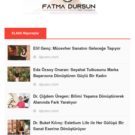
KLASS Röportajlar
Elif Genç: Mücevher Sanatını Geleceğe Taşıyor
Ağustos 2026
Eda Özsoy Onaran: Seyahat Tutkusunu Marka
Başarısına Dönüştüren Güçlü Bir Kadın
Ağustos 2026
Dr. Çiğdem Üregen: Bilimi Yaşama Dönüştürerek
Alanında Fark Yaratıyor
Ağustos 2026
Dr. Buket Kılınç: Estetium Life ile Her Gülüşü Bir
Sanat Eserine Dönüştürüyor