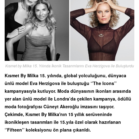
Kısmet by Milka 15. Yılında İkonik Tasarımlarını Eva Herzigova ile Buluşturdu
Kısmet By Milka 15. yılında, global yolculuğunu, dünyaca
ünlü model Eva Herzigova ile buluştuğu ‘’The Icons’’
kampanyasıyla kutluyor. Moda dünyasının ikonları arasında
yer alan ünlü model ile Londra’da çekilen kampanya, ödüllü
moda fotoğrafçısı Cüneyt Akeroğlu imzasını taşıyor.
Çekimde, Kısmet By Milka'nın 15 yıllık serüveninde
ikonikleşen tasarımları ile 15.yıla özel olarak hazırlanan
‘’Fifteen’’ koleksiyonu ön plana çıkarıldı.